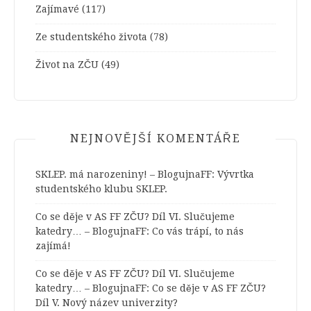
Zajímavé
(117)
Ze studentského života
(78)
Život na ZČU
(49)
NEJNOVĚJŠÍ KOMENTÁŘE
SKLEP. má narozeniny! – BlogujnaFF
:
Vývrtka
studentského klubu SKLEP.
Co se děje v AS FF ZČU? Díl VI. Slučujeme
katedry… – BlogujnaFF
:
Co vás trápí, to nás
zajímá!
Co se děje v AS FF ZČU? Díl VI. Slučujeme
katedry… – BlogujnaFF
:
Co se děje v AS FF ZČU?
Díl V. Nový název univerzity?