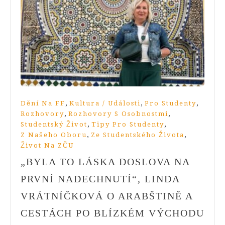
,
,
,
Dění Na FF
Kultura / Události
Pro Studenty
,
,
Rozhovory
Rozhovory S Osobnostmi
,
,
Studentský Život
Tipy Pro Studenty
,
,
Z Našeho Oboru
Ze Studentského Života
Život Na ZČU
„BYLA TO LÁSKA DOSLOVA NA
PRVNÍ NADECHNUTÍ“, LINDA
VRÁTNÍČKOVÁ O ARABŠTINĚ A
CESTÁCH PO BLÍZKÉM VÝCHODU