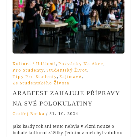
,
,
Kultura / Události
Pozvánky Na Akce
,
,
Pro Studenty
Studentský Život
,
,
Tipy Pro Studenty
Zajímavé
Ze Studentského Života
ARABFEST ZAHAJUJE PŘÍPRAVY
NA SVÉ POLOKULATINY
Ondřej Backa
/
31. 10. 2024
Jako každý rok ani tento nebyla v Plzni nouze o
bohaté kulturní zážitky. Jedním z nich byl v dubnu