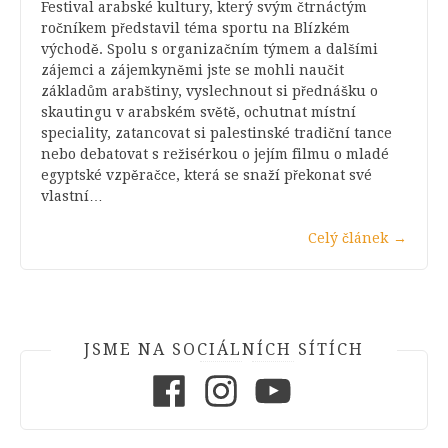
Festival arabské kultury, který svým čtrnáctým
ročníkem představil téma sportu na Blízkém
východě. Spolu s organizačním týmem a dalšími
zájemci a zájemkyněmi jste se mohli naučit
základům arabštiny, vyslechnout si přednášku o
skautingu v arabském světě, ochutnat místní
speciality, zatancovat si palestinské tradiční tance
nebo debatovat s režisérkou o jejím filmu o mladé
egyptské vzpěračce, která se snaží překonat své
vlastní…
Celý článek
→
JSME NA SOCIÁLNÍCH SÍTÍCH
Facebook
Instagram
Youtube