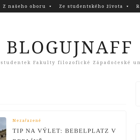
Z našeho oboru
Ze studentského života
R
BLOGUJNAFF
 studentek Fakulty filozofické Západočeské un
Nezařazené
TIP NA VÝLET: BEBELPLATZ V