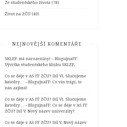
Ze studentského života
(78)
Život na ZČU
(49)
NEJNOVĚJŠÍ KOMENTÁŘE
SKLEP. má narozeniny! – BlogujnaFF
:
Vývrtka studentského klubu SKLEP.
Co se děje v AS FF ZČU? Díl VI. Slučujeme
katedry… – BlogujnaFF
:
Co vás trápí, to
nás zajímá!
Co se děje v AS FF ZČU? Díl VI. Slučujeme
katedry… – BlogujnaFF
:
Co se děje v AS FF
ZČU? Díl V. Nový název univerzity?
Co se děje v AS FF ZČU? Díl V. Nový název