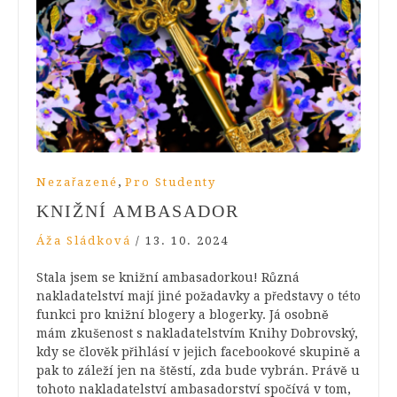
,
Nezařazené
Pro Studenty
KNIŽNÍ AMBASADOR
Áža Sládková
/
13. 10. 2024
Stala jsem se knižní ambasadorkou! Různá
nakladatelství mají jiné požadavky a představy o této
funkci pro knižní blogery a blogerky. Já osobně
mám zkušenost s nakladatelstvím Knihy Dobrovský,
kdy se člověk přihlásí v jejich facebookové skupině a
pak to záleží jen na štěstí, zda bude vybrán. Právě u
tohoto nakladatelství ambasadorství spočívá v tom,