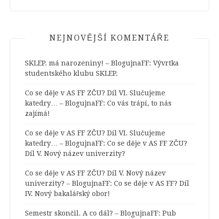
NEJNOVĚJŠÍ KOMENTÁŘE
SKLEP. má narozeniny! – BlogujnaFF
:
Vývrtka
studentského klubu SKLEP.
Co se děje v AS FF ZČU? Díl VI. Slučujeme
katedry… – BlogujnaFF
:
Co vás trápí, to nás
zajímá!
Co se děje v AS FF ZČU? Díl VI. Slučujeme
katedry… – BlogujnaFF
:
Co se děje v AS FF ZČU?
Díl V. Nový název univerzity?
Co se děje v AS FF ZČU? Díl V. Nový název
univerzity? – BlogujnaFF
:
Co se děje v AS FF? Díl
IV. Nový bakalářský obor!
Semestr skončil. A co dál? – BlogujnaFF
:
Pub