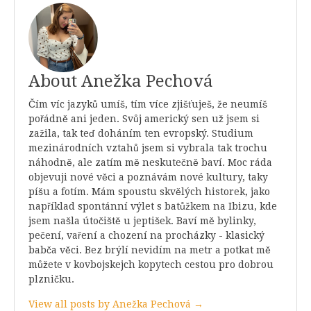
About Anežka Pechová
Čím víc jazyků umíš, tím více zjišťuješ, že neumíš
pořádně ani jeden. Svůj americký sen už jsem si
zažila, tak teď doháním ten evropský. Studium
mezinárodních vztahů jsem si vybrala tak trochu
náhodně, ale zatím mě neskutečně baví. Moc ráda
objevuji nové věci a poznávám nové kultury, taky
píšu a fotím. Mám spoustu skvělých historek, jako
například spontánní výlet s batůžkem na Ibizu, kde
jsem našla útočiště u jeptišek. Baví mě bylinky,
pečení, vaření a chození na procházky - klasický
babča věci. Bez brýlí nevidím na metr a potkat mě
můžete v kovbojskejch kopytech cestou pro dobrou
plzničku.
View all posts by Anežka Pechová →