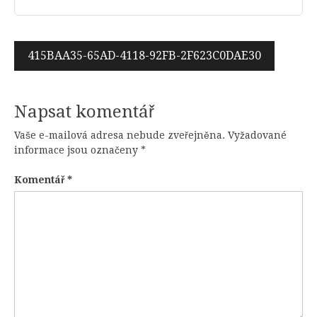
Navigace
415BAA35-65AD-4118-92FB-2F623C0DAE30
pro
příspěvek
Napsat komentář
Vaše e-mailová adresa nebude zveřejněna.
Vyžadované
informace jsou označeny
*
Komentář
*