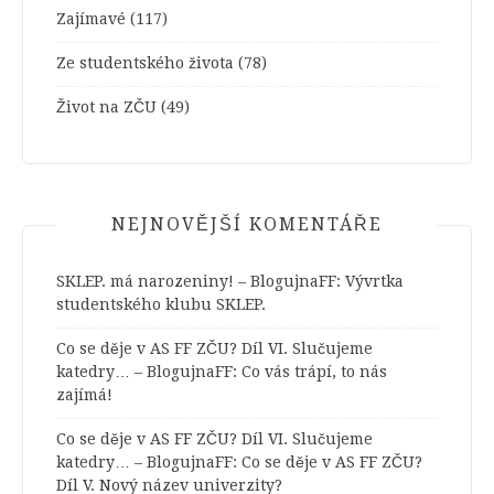
Zajímavé
(117)
Ze studentského života
(78)
Život na ZČU
(49)
NEJNOVĚJŠÍ KOMENTÁŘE
SKLEP. má narozeniny! – BlogujnaFF
:
Vývrtka
studentského klubu SKLEP.
Co se děje v AS FF ZČU? Díl VI. Slučujeme
katedry… – BlogujnaFF
:
Co vás trápí, to nás
zajímá!
Co se děje v AS FF ZČU? Díl VI. Slučujeme
katedry… – BlogujnaFF
:
Co se děje v AS FF ZČU?
Díl V. Nový název univerzity?