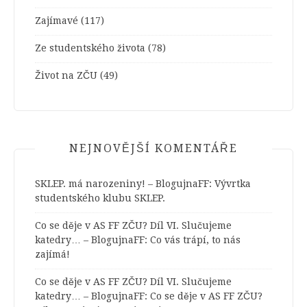
Zajímavé
(117)
Ze studentského života
(78)
Život na ZČU
(49)
NEJNOVĚJŠÍ KOMENTÁŘE
SKLEP. má narozeniny! – BlogujnaFF
:
Vývrtka
studentského klubu SKLEP.
Co se děje v AS FF ZČU? Díl VI. Slučujeme
katedry… – BlogujnaFF
:
Co vás trápí, to nás
zajímá!
Co se děje v AS FF ZČU? Díl VI. Slučujeme
katedry… – BlogujnaFF
:
Co se děje v AS FF ZČU?