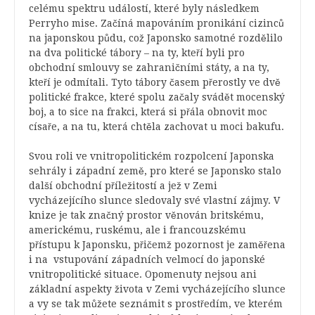
celému spektru událostí, které byly následkem
Perryho mise. Začíná mapováním pronikání cizinců
na japonskou půdu, což Japonsko samotné rozdělilo
na dva politické tábory – na ty, kteří byli pro
obchodní smlouvy se zahraničními státy, a na ty,
kteří je odmítali. Tyto tábory časem přerostly ve dvě
politické frakce, které spolu začaly svádět mocenský
boj, a to sice na frakci, která si přála obnovit moc
císaře, a na tu, která chtěla zachovat u moci bakufu.
Svou roli ve vnitropolitickém rozpolcení Japonska
sehrály i západní země, pro které se Japonsko stalo
další obchodní příležitostí a jež v Zemi
vycházejícího slunce sledovaly své vlastní zájmy. V
knize je tak značný prostor věnován britskému,
americkému, ruskému, ale i francouzskému
přístupu k Japonsku, přičemž pozornost je zaměřena
i na vstupování západních velmocí do japonské
vnitropolitické situace. Opomenuty nejsou ani
základní aspekty života v Zemi vycházejícího slunce
a vy se tak můžete seznámit s prostředím, ve kterém