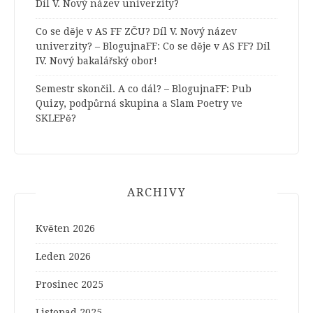
Díl V. Nový název univerzity?
Co se děje v AS FF ZČU? Díl V. Nový název
univerzity? – BlogujnaFF
:
Co se děje v AS FF? Díl
IV. Nový bakalářský obor!
Semestr skončil. A co dál? – BlogujnaFF
:
Pub
Quizy, podpůrná skupina a Slam Poetry ve
SKLEPě?
ARCHIVY
Květen 2026
Leden 2026
Prosinec 2025
Listopad 2025