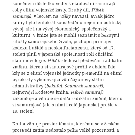
konečném důsledku vedly k etablování samurajů
coby elitní vojenské kasty. Druhý díl,
Příběh
samurajů
, v lecčem na
Války
navázal, avšak jádro
knihy bylo tentokrát soustředěno nejen na politický
vývoj, ale i na vývoj ekonomický, společenský a
kulturní. V knize jste se mohli seznámit s běžnými
rituály samurajského života, pochopit principy
kodexu bušidó a neokonfucianismu, který od 17.
století plnil v japonské společnosti roli oficiální
státní ideologie.
Příběh
sledoval především radikální
změnu, kterou si samurajové prošli v období Edo,
kdy se z elitní vojenské jednotky přeměnili na elitní
byrokraty vykonávající vůli šógunovy státní
administrativy (
bakufu
).
Soumrak samurajů,
nejnovější Kodetova kniha,
Příběh samurajů
zakončuje a věnuje se další radikální změně, kterou
si samurajové (ale s nimi i celé Japonsko) prošlo v
19. století.
Kniha věnuje prostor tématu, kterému se v českém
prostředí zatím nedostalo příliš velké pozornosti, a