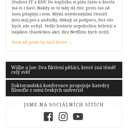
Student FF z KHV. Do šuplíčku si píšu často a docela
mě to i baví. Někdy se to taky dá číst, proto čas od
času přispěju i sem. Mými nejvěrnějšími čtenáři
jsou můj pes a andulky, děkuji za podporu, bez vás
bych zde nebyl. Vedle historie nepohrdnu beletrií a
nějakou chaotickou akcí. Bez Netflixu bych nežil.
View all posts by Aleš Kotva →
Navigace
Willie a Joe: Dva fiktivní pěšáci, které zná téměř
celý svět
pro
příspěvek
Doktorandská konference propojuje katedry
filosofie z osmi českých univerzit
JSME NA SOCIÁLNÍCH SÍTÍCH
Facebook
Instagram
Youtube