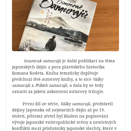
Soumrak samurajů
je další publikací na téma
japonských dějin z pera plzeňského historika
Romana Kodeta. Kniha tematicky doplňuje
předchozí dvě autorovy knihy, a to sice
Války
samurajů
a
Příběh samurajů,
a dala by se tedy
označit za jakési zakončení autorovy trilogie.
První díl ze série,
Války samurajů
, představil
dějiny Japonska od nejstarších dějin až po 19.
století, přičemž zřetel byl kladen na popisování
vývoje japonské vnitropolitické scény a nesčetných
konfliktů mezi příslušníky japonské šlechty, které v