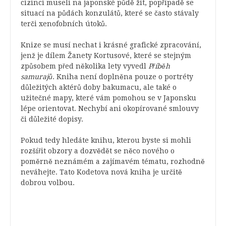
cizinci museli na japonské půdě žít, popřípadě se
situací na půdách konzulátů, které se často stávaly
terči xenofobních útoků.
Knize se musí nechat i krásné grafické zpracování,
jenž je dílem Žanety Kortusové, které se stejným
způsobem před několika lety vyvedl
Příběh
samurajů
. Kniha není doplněna pouze o portréty
důležitých aktérů doby bakumacu, ale také o
užitečné mapy, které vám pomohou se v Japonsku
lépe orientovat. Nechybí ani okopírované smlouvy
či důležité dopisy.
Pokud tedy hledáte knihu, kterou byste si mohli
rozšířit obzory a dozvědět se něco nového o
poměrně neznámém a zajímavém tématu, rozhodně
neváhejte. Tato Kodetova nová kniha je určitě
dobrou volbou.