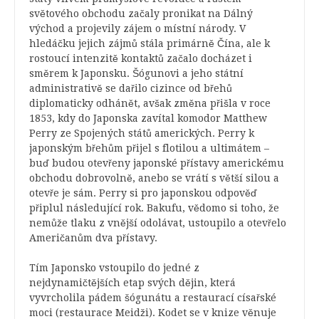
světového obchodu začaly pronikat na Dálný
východ a projevily zájem o místní národy. V
hledáčku jejich zájmů stála primárně Čína, ale k
rostoucí intenzitě kontaktů začalo docházet i
směrem k Japonsku. Šógunovi a jeho státní
administrativě se dařilo cizince od břehů
diplomaticky odhánět, avšak změna přišla v roce
1853, kdy do Japonska zavítal komodor Matthew
Perry ze Spojených států amerických. Perry k
japonským břehům přijel s flotilou a ultimátem –
buď budou otevřeny japonské přístavy americkému
obchodu dobrovolně, anebo se vrátí s větší silou a
otevře je sám. Perry si pro japonskou odpověď
připlul následující rok. Bakufu, vědomo si toho, že
nemůže tlaku z vnější odolávat, ustoupilo a otevřelo
Američanům dva přístavy.
Tím Japonsko vstoupilo do jedné z
nejdynamičtějších etap svých dějin, která
vyvrcholila pádem šógunátu a restaurací císařské
moci (restaurace Meidži). Kodet se v knize věnuje