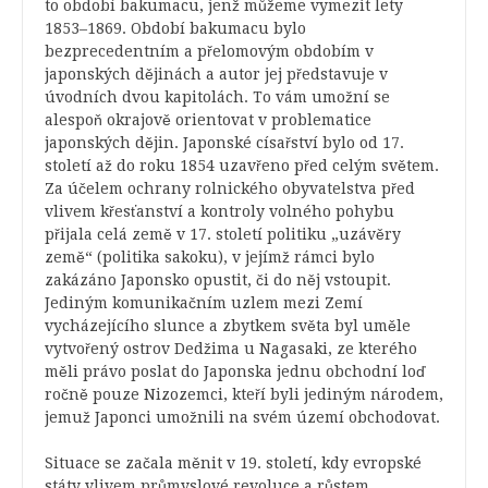
to období bakumacu, jenž můžeme vymezit lety
1853–1869. Období bakumacu bylo
bezprecedentním a přelomovým obdobím v
japonských dějinách a autor jej představuje v
úvodních dvou kapitolách. To vám umožní se
alespoň okrajově orientovat v problematice
japonských dějin. Japonské císařství bylo od 17.
století až do roku 1854 uzavřeno před celým světem.
Za účelem ochrany rolnického obyvatelstva před
vlivem křesťanství a kontroly volného pohybu
přijala celá země v 17. století politiku „uzávěry
země“ (politika sakoku), v jejímž rámci bylo
zakázáno Japonsko opustit, či do něj vstoupit.
Jediným komunikačním uzlem mezi Zemí
vycházejícího slunce a zbytkem světa byl uměle
vytvořený ostrov Dedžima u Nagasaki, ze kterého
měli právo poslat do Japonska jednu obchodní loď
ročně pouze Nizozemci, kteří byli jediným národem,
jemuž Japonci umožnili na svém území obchodovat.
Situace se začala měnit v 19. století, kdy evropské
státy vlivem průmyslové revoluce a růstem