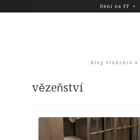
Dění na FF
Blog studentů a
Tag:
vězeňství