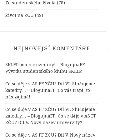
Ze studentského života
(78)
Život na ZČU
(49)
NEJNOVĚJŠÍ KOMENTÁŘE
SKLEP. má narozeniny! – BlogujnaFF
:
Vývrtka studentského klubu SKLEP.
Co se děje v AS FF ZČU? Díl VI. Slučujeme
katedry… – BlogujnaFF
:
Co vás trápí, to
nás zajímá!
Co se děje v AS FF ZČU? Díl VI. Slučujeme
katedry… – BlogujnaFF
:
Co se děje v AS FF
ZČU? Díl V. Nový název univerzity?
Co se děje v AS FF ZČU? Díl V. Nový název