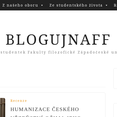
Z našeho oboru
Ze studentského života
R
BLOGUJNAFF
 studentek Fakulty filozofické Západočeské un
Recenze
HUMANIZACE ČESKÉHO