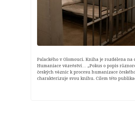
Palackého v Olomouci. Kniha je rozdělena na d
Humaniace vězeňství… „Pokus o popis různorod
českých věznic k procesu humanizace českého
charakterizuje svou knihu. Cílem této publika