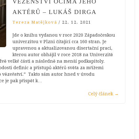
VĚZEŇSTVÍ OČIMA JEHO
AKTÉRŮ – LUKÁŠ DIRGA
Tereza Matějková
/
22. 12. 2021
Jde o knihu vydanou v roce 2020 Západočeskou
univerzitou v Plzni čítající cca 160 stran. Je
upravenou a aktualizovanou disertační prací,
kterou autor obhájil v roce 2018 na Univerzitě
vě velké části a následně na menší podkapitoly.
osti definic a přístupů aktérů světa za mřížemi
 vězeňství.” Takto sám autor hned v úvodu
ce je pak přispět k…
Celý článek
→