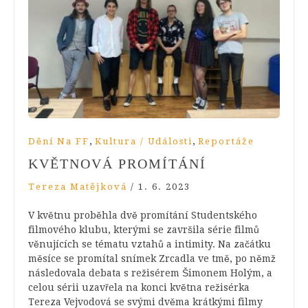
,
,
Dění Na FF
Kultura / Události
Reportáže
KVĚTNOVÁ PROMÍTÁNÍ
Tereza Matějková
/
1. 6. 2023
V květnu proběhla dvě promítání Studentského
filmového klubu, kterými se završila série filmů
věnujících se tématu vztahů a intimity. Na začátku
měsíce se promítal snímek Zrcadla ve tmě, po němž
následovala debata s režisérem Šimonem Holým, a
celou sérii uzavřela na konci května režisérka
Tereza Vejvodová se svými dvěma krátkými filmy