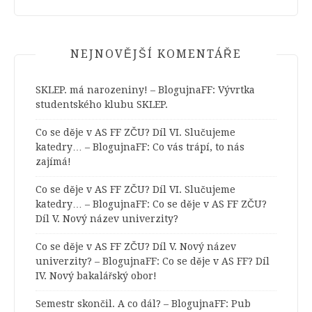
NEJNOVĚJŠÍ KOMENTÁŘE
SKLEP. má narozeniny! – BlogujnaFF
:
Vývrtka
studentského klubu SKLEP.
Co se děje v AS FF ZČU? Díl VI. Slučujeme
katedry… – BlogujnaFF
:
Co vás trápí, to nás
zajímá!
Co se děje v AS FF ZČU? Díl VI. Slučujeme
katedry… – BlogujnaFF
:
Co se děje v AS FF ZČU?
Díl V. Nový název univerzity?
Co se děje v AS FF ZČU? Díl V. Nový název
univerzity? – BlogujnaFF
:
Co se děje v AS FF? Díl
IV. Nový bakalářský obor!
Semestr skončil. A co dál? – BlogujnaFF
:
Pub