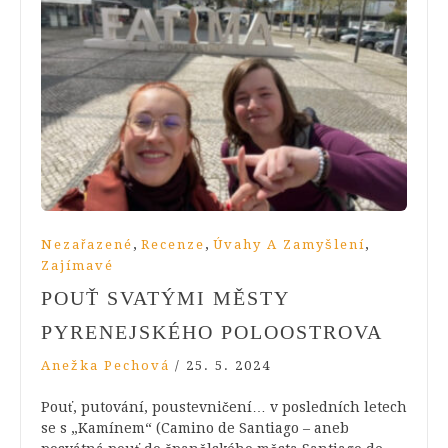
,
,
,
Nezařazené
Recenze
Úvahy A Zamyšlení
Zajímavé
POUŤ SVATÝMI MĚSTY
PYRENEJSKÉHO POLOOSTROVA
Anežka Pechová
/
25. 5. 2024
Pouť, putování, poustevničení… v posledních letech
se s „Kamínem“ (Camino de Santiago – aneb