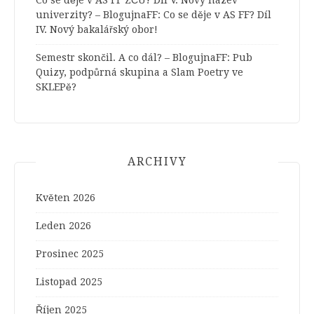
Co se děje v AS FF ZČU? Díl V. Nový název
univerzity? – BlogujnaFF
:
Co se děje v AS FF? Díl
IV. Nový bakalářský obor!
Semestr skončil. A co dál? – BlogujnaFF
:
Pub
Quizy, podpůrná skupina a Slam Poetry ve
SKLEPě?
ARCHIVY
Květen 2026
Leden 2026
Prosinec 2025
Listopad 2025
Říjen 2025