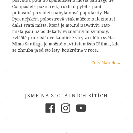
posvátná pouť do španělského města Santiago de
Compostela pozn. red.) roztrhl pytel a pouť
putovaná po staletí nabyla nové popularity. Na
Pyrenejském poloostrově však můžete naleznout i
další svatá místa, která je možné navštívit. Tato
místa jsou již po dekády významnými symboly,
zvláště pro zastánce katolické víry z celého světa.
Mimo Santiaga je možné navštívit město Fátima, kde
se zhruba před sto lety, konkrétně v roce…
Celý článek
→
JSME NA SOCIÁLNÍCH SÍTÍCH
Facebook
Instagram
Youtube