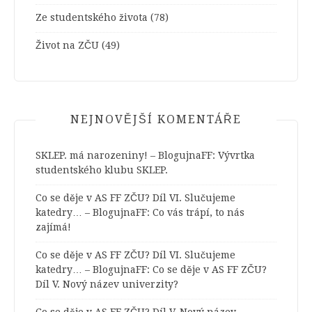
Ze studentského života
(78)
Život na ZČU
(49)
NEJNOVĚJŠÍ KOMENTÁŘE
SKLEP. má narozeniny! – BlogujnaFF
:
Vývrtka
studentského klubu SKLEP.
Co se děje v AS FF ZČU? Díl VI. Slučujeme
katedry… – BlogujnaFF
:
Co vás trápí, to nás
zajímá!
Co se děje v AS FF ZČU? Díl VI. Slučujeme
katedry… – BlogujnaFF
:
Co se děje v AS FF ZČU?
Díl V. Nový název univerzity?