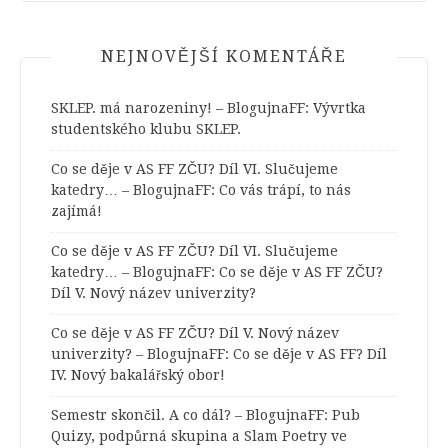
NEJNOVĚJŠÍ KOMENTÁŘE
SKLEP. má narozeniny! – BlogujnaFF
:
Vývrtka
studentského klubu SKLEP.
Co se děje v AS FF ZČU? Díl VI. Slučujeme
katedry… – BlogujnaFF
:
Co vás trápí, to nás
zajímá!
Co se děje v AS FF ZČU? Díl VI. Slučujeme
katedry… – BlogujnaFF
:
Co se děje v AS FF ZČU?
Díl V. Nový název univerzity?
Co se děje v AS FF ZČU? Díl V. Nový název
univerzity? – BlogujnaFF
:
Co se děje v AS FF? Díl
IV. Nový bakalářský obor!
Semestr skončil. A co dál? – BlogujnaFF
:
Pub
Quizy, podpůrná skupina a Slam Poetry ve