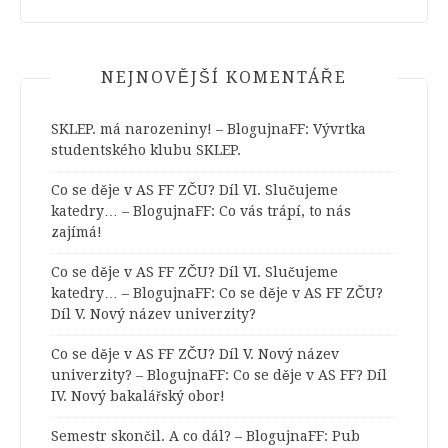
NEJNOVĚJŠÍ KOMENTÁŘE
SKLEP. má narozeniny! – BlogujnaFF
:
Vývrtka
studentského klubu SKLEP.
Co se děje v AS FF ZČU? Díl VI. Slučujeme
katedry… – BlogujnaFF
:
Co vás trápí, to nás
zajímá!
Co se děje v AS FF ZČU? Díl VI. Slučujeme
katedry… – BlogujnaFF
:
Co se děje v AS FF ZČU?
Díl V. Nový název univerzity?
Co se děje v AS FF ZČU? Díl V. Nový název
univerzity? – BlogujnaFF
:
Co se děje v AS FF? Díl
IV. Nový bakalářský obor!
Semestr skončil. A co dál? – BlogujnaFF
:
Pub