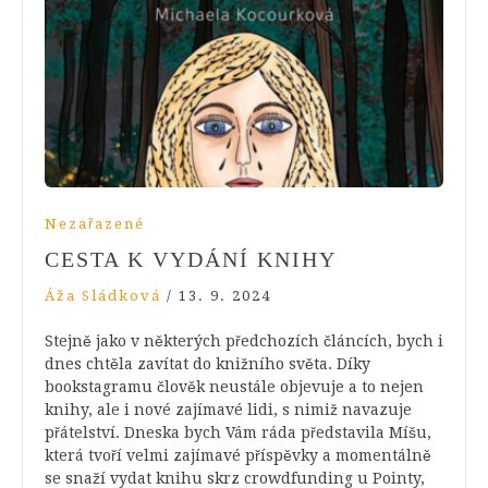
Nezařazené
CESTA K VYDÁNÍ KNIHY
Áža Sládková
/
13. 9. 2024
Stejně jako v některých předchozích článcích, bych i
dnes chtěla zavítat do knižního světa. Díky
bookstagramu člověk neustále objevuje a to nejen
knihy, ale i nové zajímavé lidi, s nimiž navazuje
přátelství. Dneska bych Vám ráda představila Míšu,
která tvoří velmi zajímavé příspěvky a momentálně
se snaží vydat knihu skrz crowdfunding u Pointy,