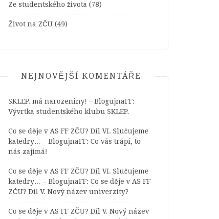
Ze studentského života
(78)
Život na ZČU
(49)
NEJNOVĚJŠÍ KOMENTÁŘE
SKLEP. má narozeniny! – BlogujnaFF
:
Vývrtka studentského klubu SKLEP.
Co se děje v AS FF ZČU? Díl VI. Slučujeme
katedry… – BlogujnaFF
:
Co vás trápí, to
nás zajímá!
Co se děje v AS FF ZČU? Díl VI. Slučujeme
katedry… – BlogujnaFF
:
Co se děje v AS FF
ZČU? Díl V. Nový název univerzity?
Co se děje v AS FF ZČU? Díl V. Nový název