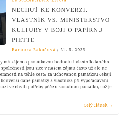
Ze Studentského Života
NECHUŤ KE KONVERZI.
VLASTNÍK VS. MINISTERSTVO
KULTURY V BOJI O PAPÍRNU
PIETTE
Barbora Rakašová
/
21. 5. 2025
cky má zájem o památkovou hodnotu i vlastník daného
í společnosti jsou sice v našem zájmu často už ale ne
jemnosti na téhle cestě za uchovanou památkou čekají
í konverzí dané památky a vlastníka při vypořádávání
ází ve chvíli potřeby péče o samotnou památku, což je
Celý článek
→