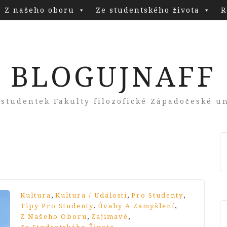
Z našeho oboru
Ze studentského života
R
BLOGUJNAFF
 studentek Fakulty filozofické Západočeské un
,
,
,
Kultura
Kultura / Události
Pro Studenty
,
,
Tipy Pro Studenty
Úvahy A Zamyšlení
,
,
Z Našeho Oboru
Zajímavé