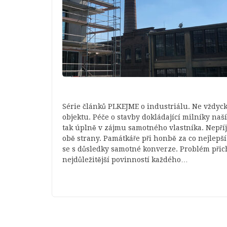
Série článků PLKEJME o industriálu. Ne vždy
objektu. Péče o stavby dokládající milníky naš
tak úplně v zájmu samotného vlastníka. Nepří
obě strany. Památkáře při honbě za co nejlepš
se s důsledky samotné konverze. Problém přich
nejdůležitější povinností každého…