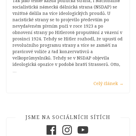
Tak jako téměř každá politická strana, i Nacionálně
socialistická německá dělnická strana (NSDAP) se
vnitřně dělila na více ideologických proudů. U
nacistické strany se to projevilo především po
nevydařeném pivním puči v roce 1923 a po
obnovení strany po Hitlerově propuštění z vězení v
prosinci 1924. Tehdy se Hitler rozhodl, že upustí od
revolučního programu strany a více se zaměří na
pravicové voliče z řad konzervativců a
velkoprůmyslníků. Tehdy se v NSDAP objevila
ideologická opozice v podobě bratří Strasserů. Otto,
…
Celý článek
→
JSME NA SOCIÁLNÍCH SÍTÍCH
Facebook
Instagram
Youtube