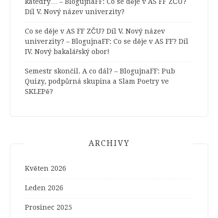
katedry… – BlogujnaFF
:
Co se děje v AS FF ZČU?
Díl V. Nový název univerzity?
Co se děje v AS FF ZČU? Díl V. Nový název
univerzity? – BlogujnaFF
:
Co se děje v AS FF? Díl
IV. Nový bakalářský obor!
Semestr skončil. A co dál? – BlogujnaFF
:
Pub
Quizy, podpůrná skupina a Slam Poetry ve
SKLEPě?
ARCHIVY
Květen 2026
Leden 2026
Prosinec 2025