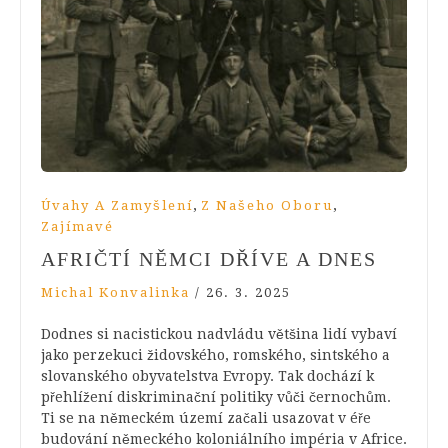
,
,
Úvahy A Zamyšlení
Z Našeho Oboru
Zajímavé
AFRIČTÍ NĚMCI DŘÍVE A DNES
Michal Konvalinka
/
26. 3. 2025
Dodnes si nacistickou nadvládu většina lidí vybaví
jako perzekuci židovského, romského, sintského a
slovanského obyvatelstva Evropy. Tak dochází k
přehlížení diskriminační politiky vůči černochům.
Ti se na německém území začali usazovat v éře
budování německého koloniálního impéria v Africe.