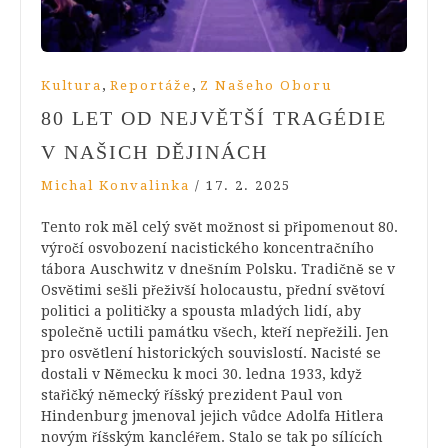
,
,
Kultura
Reportáže
Z Našeho Oboru
80 LET OD NEJVĚTŠÍ TRAGÉDIE
V NAŠICH DĚJINÁCH
Michal Konvalinka
/
17. 2. 2025
Tento rok měl celý svět možnost si připomenout 80.
výročí osvobození nacistického koncentračního
tábora Auschwitz v dnešním Polsku. Tradičně se v
Osvětimi sešli přeživší holocaustu, přední světoví
politici a političky a spousta mladých lidí, aby
společně uctili památku všech, kteří nepřežili. Jen
pro osvětlení historických souvislostí. Nacisté se
dostali v Německu k moci 30. ledna 1933, když
stařičký německý říšský prezident Paul von
Hindenburg jmenoval jejich vůdce Adolfa Hitlera
novým říšským kancléřem. Stalo se tak po sílících