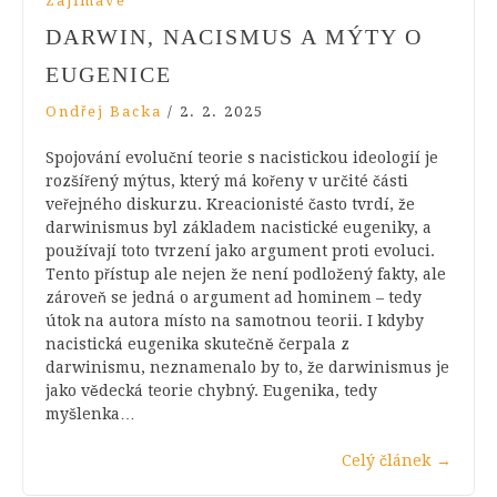
Zajímavé
DARWIN, NACISMUS A MÝTY O
EUGENICE
Ondřej Backa
/
2. 2. 2025
Spojování evoluční teorie s nacistickou ideologií je
rozšířený mýtus, který má kořeny v určité části
veřejného diskurzu. Kreacionisté často tvrdí, že
darwinismus byl základem nacistické eugeniky, a
používají toto tvrzení jako argument proti evoluci.
Tento přístup ale nejen že není podložený fakty, ale
zároveň se jedná o argument ad hominem – tedy
útok na autora místo na samotnou teorii. I kdyby
nacistická eugenika skutečně čerpala z
darwinismu, neznamenalo by to, že darwinismus je
jako vědecká teorie chybný. Eugenika, tedy
myšlenka…
Celý článek
→