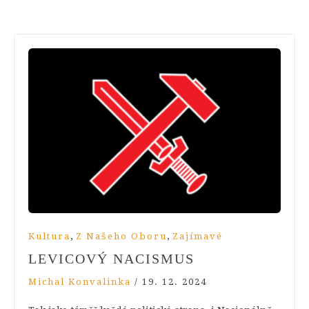
,
,
Kultura
Z Našeho Oboru
Zajímavé
LEVICOVÝ NACISMUS
Michal Konvalinka
/
19. 12. 2024