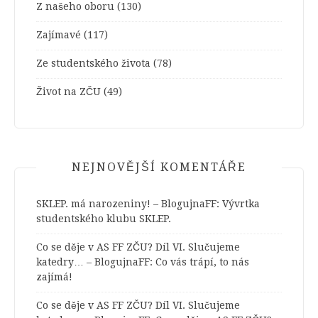
Z našeho oboru
(130)
Zajímavé
(117)
Ze studentského života
(78)
Život na ZČU
(49)
NEJNOVĚJŠÍ KOMENTÁŘE
SKLEP. má narozeniny! – BlogujnaFF
:
Vývrtka
studentského klubu SKLEP.
Co se děje v AS FF ZČU? Díl VI. Slučujeme
katedry… – BlogujnaFF
:
Co vás trápí, to nás
zajímá!
Co se děje v AS FF ZČU? Díl VI. Slučujeme