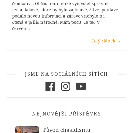
čemkoliv“. Občas není lehké vymyslet správné
téma, takové, které by bylo zajímavé, čtivé, poutavé,
podalo novou informaci a zároveň nebylo na
čtenáře příliš náročné. Mám pocit, že teď v
červenci…
Celý článek
→
JSME NA SOCIÁLNÍCH SÍTÍCH
Facebook
Instagram
Youtube
NEJNOVĚJŠÍ PŘÍSPĚVKY
Původ chasidismu