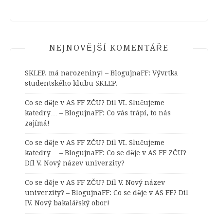
NEJNOVĚJŠÍ KOMENTÁŘE
SKLEP. má narozeniny! – BlogujnaFF
:
Vývrtka
studentského klubu SKLEP.
Co se děje v AS FF ZČU? Díl VI. Slučujeme
katedry… – BlogujnaFF
:
Co vás trápí, to nás
zajímá!
Co se děje v AS FF ZČU? Díl VI. Slučujeme
katedry… – BlogujnaFF
:
Co se děje v AS FF ZČU?
Díl V. Nový název univerzity?
Co se děje v AS FF ZČU? Díl V. Nový název
univerzity? – BlogujnaFF
:
Co se děje v AS FF? Díl
IV. Nový bakalářský obor!