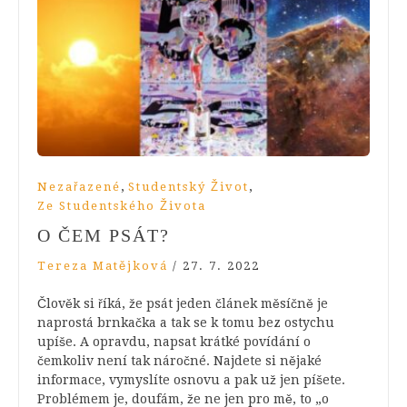
,
,
Nezařazené
Studentský Život
Ze Studentského Života
O ČEM PSÁT?
Tereza Matějková
/
27. 7. 2022
Člověk si říká, že psát jeden článek měsíčně je
naprostá brnkačka a tak se k tomu bez ostychu
upíše. A opravdu, napsat krátké povídání o
čemkoliv není tak náročné. Najdete si nějaké
informace, vymyslíte osnovu a pak už jen píšete.
Problémem je, doufám, že ne jen pro mě, to „o