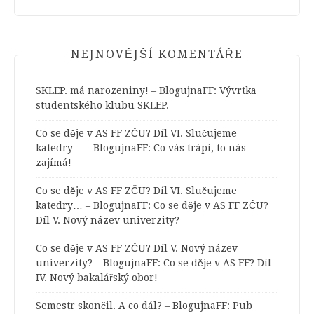
NEJNOVĚJŠÍ KOMENTÁŘE
SKLEP. má narozeniny! – BlogujnaFF
:
Vývrtka
studentského klubu SKLEP.
Co se děje v AS FF ZČU? Díl VI. Slučujeme
katedry… – BlogujnaFF
:
Co vás trápí, to nás
zajímá!
Co se děje v AS FF ZČU? Díl VI. Slučujeme
katedry… – BlogujnaFF
:
Co se děje v AS FF ZČU?
Díl V. Nový název univerzity?
Co se děje v AS FF ZČU? Díl V. Nový název
univerzity? – BlogujnaFF
:
Co se děje v AS FF? Díl
IV. Nový bakalářský obor!
Semestr skončil. A co dál? – BlogujnaFF
:
Pub