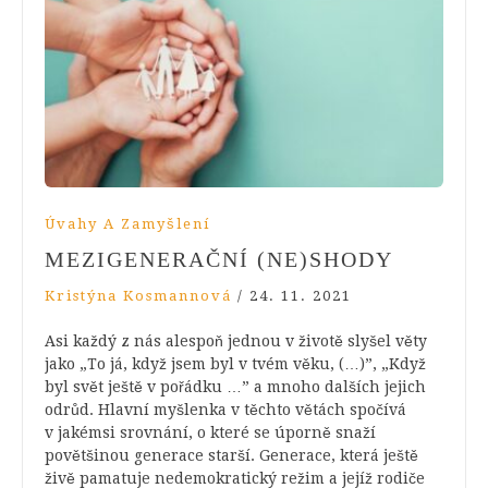
Úvahy A Zamyšlení
MEZIGENERAČNÍ (NE)SHODY
Kristýna Kosmannová
/
24. 11. 2021
Asi každý z nás alespoň jednou v životě slyšel věty
jako „To já, když jsem byl v tvém věku, (…)”, „Když
byl svět ještě v pořádku …” a mnoho dalších jejich
odrůd. Hlavní myšlenka v těchto větách spočívá
v jakémsi srovnání, o které se úporně snaží
povětšinou generace starší. Generace, která ještě
živě pamatuje nedemokratický režim a jejíž rodiče