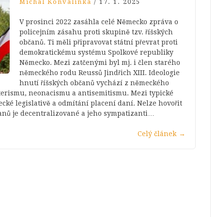
Michal Konvalinka
/
17. 1. 2025
V prosinci 2022 zasáhla celé Německo zpráva o
policejním zásahu proti skupině tzv. říšských
občanů. Ti měli připravovat státní převrat proti
demokratickému systému Spolkové republiky
Německo. Mezi zatčenými byl mj. i člen starého
německého rodu Reussů Jindřich XIII. Ideologie
hnutí říšských občanů vychází z německého
terismu, neonacismu a antisemitismu. Mezi typické
cké legislativě a odmítání placení daní. Nelze hovořit
čanů je decentralizované a jeho sympatizanti…
Celý článek
→