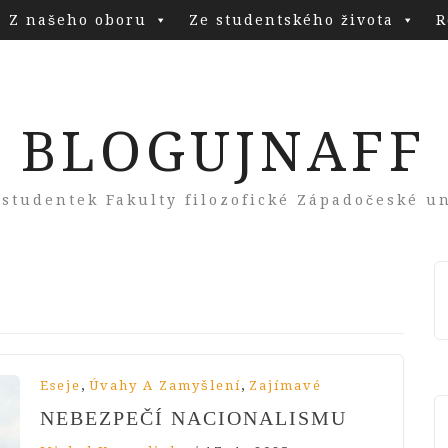
Z našeho oboru
Ze studentského života
R
BLOGUJNAFF
 studentek Fakulty filozofické Západočeské un
,
,
Eseje
Úvahy A Zamyšlení
Zajímavé
NEBEZPEČÍ NACIONALISMU