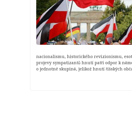
nacionalismu, historického revizionismu, eso
projevy sympatizantů hnutí patří odpor k něme
o jednotné skupině, jelikož hnutí říšských ob