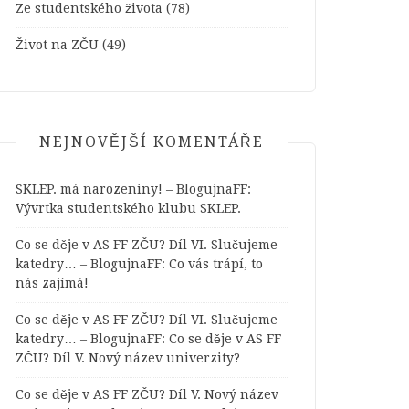
Ze studentského života
(78)
Život na ZČU
(49)
NEJNOVĚJŠÍ KOMENTÁŘE
SKLEP. má narozeniny! – BlogujnaFF
:
Vývrtka studentského klubu SKLEP.
Co se děje v AS FF ZČU? Díl VI. Slučujeme
katedry… – BlogujnaFF
:
Co vás trápí, to
nás zajímá!
Co se děje v AS FF ZČU? Díl VI. Slučujeme
katedry… – BlogujnaFF
:
Co se děje v AS FF
ZČU? Díl V. Nový název univerzity?
Co se děje v AS FF ZČU? Díl V. Nový název