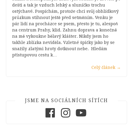
dešti a tak je vzduch lehký a sluníčko trochu
ostýchavé. Pospíchám, protože chci svůj obhlídkový
průzkum stihnout ještě před setměním. Venku je
pár lidí na procházce se psem, přesto je tu, alespoň
na centrum Prahy, klid. Zahnu doprava a konečně
na mě vykoukne bělavý klášter. Nikdy jsem ho
takhle zblízka neviděla. Vzletné špičky jako by se
snažily zlatými hroty dotknout nebe. Hledám
přístupovou cestu k…
Celý článek
→
JSME NA SOCIÁLNÍCH SÍTÍCH
Facebook
Instagram
Youtube