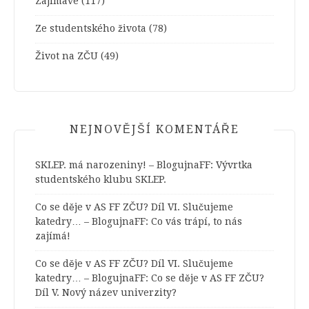
Zajímavé
(117)
Ze studentského života
(78)
Život na ZČU
(49)
NEJNOVĚJŠÍ KOMENTÁŘE
SKLEP. má narozeniny! – BlogujnaFF
:
Vývrtka
studentského klubu SKLEP.
Co se děje v AS FF ZČU? Díl VI. Slučujeme
katedry… – BlogujnaFF
:
Co vás trápí, to nás
zajímá!
Co se děje v AS FF ZČU? Díl VI. Slučujeme
katedry… – BlogujnaFF
:
Co se děje v AS FF ZČU?
Díl V. Nový název univerzity?