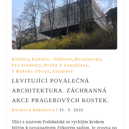
,
,
,
Kultura
Kultura / Události
Nezařazené
,
,
Pro Studenty
Úvahy A Zamyšlení
,
Z Našeho Oboru
Zajímavé
LEVITUJÍCÍ POVÁLEČNÁ
ARCHITEKTURA. ZÁCHRANNÁ
AKCE PRAGEROVÝCH KOSTEK.
Barbora Rakašová
/
31. 3. 2025
Ulicí s názvem Podskalská se rychlým krokem
blížím k nenápadným Zítkovým sadům. Je zrovna po