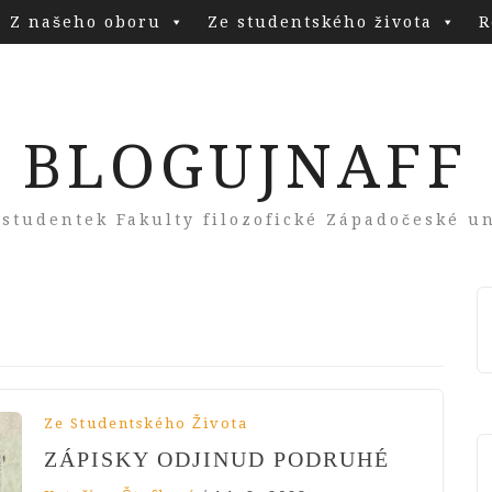
Z našeho oboru
Ze studentského života
R
BLOGUJNAFF
 studentek Fakulty filozofické Západočeské un
Ze Studentského Života
ZÁPISKY ODJINUD PODRUHÉ