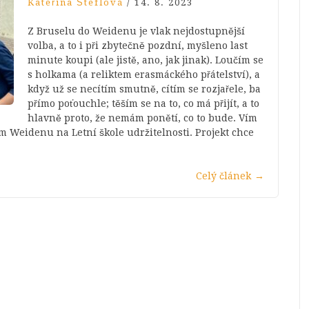
Kateřina Šteflová
/
14. 8. 2023
Z Bruselu do Weidenu je vlak nejdostupnější
volba, a to i při zbytečně pozdní, myšleno last
minute koupi (ale jistě, ano, jak jinak). Loučím se
s holkama (a reliktem erasmáckého přátelství), a
když už se necítím smutně, cítím se rozjařele, ba
přímo poťouchle; těším se na to, co má přijít, a to
hlavně proto, že nemám ponětí, co to bude. Vím
ém Weidenu na Letní škole udržitelnosti. Projekt chce
Celý článek
→