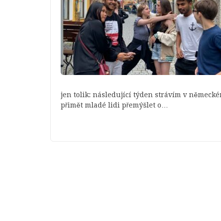
jen tolik: následující týden strávím v německ
přimět mladé lidi přemýšlet o…