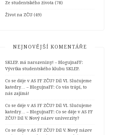
Ze studentského života
(78)
Život na ZČU
(49)
NEJNOVĚJŠÍ KOMENTÁŘE
SKLEP. má narozeniny! – BlogujnaFF
:
Vývrtka studentského klubu SKLEP.
Co se děje v AS FF ZČU? Díl VI. Slučujeme
katedry… – BlogujnaFF
:
Co vás trápí, to
nás zajímá!
Co se děje v AS FF ZČU? Díl VI. Slučujeme
katedry… – BlogujnaFF
:
Co se děje v AS FF
ZČU? Díl V. Nový název univerzity?
Co se děje v AS FF ZČU? Díl V. Nový název