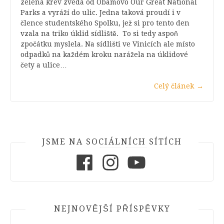
zelená krev zvedá od Obamovo Our Great National
Parks a vyráží do ulic. Jedna taková proudí i v
člence studentského Spolku, jež si pro tento den
vzala na triko úklid sídliště. To si tedy aspoň
zpočátku myslela. Na sídlišti ve Vinicích ale místo
odpadků na každém kroku narážela na úklidové
čety a ulice…
Celý článek
→
JSME NA SOCIÁLNÍCH SÍTÍCH
Facebook
Instagram
Youtube
NEJNOVĚJŠÍ PŘÍSPĚVKY