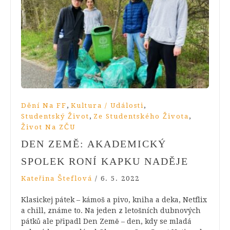
,
,
Dění Na FF
Kultura / Události
,
,
Studentský Život
Ze Studentského Života
Život Na ZČU
DEN ZEMĚ: AKADEMICKÝ
SPOLEK RONÍ KAPKU NADĚJE
Kateřina Šteflová
/
6. 5. 2022
Klasickej pátek – kámoš a pivo, kniha a deka, Netflix
a chill, známe to. Na jeden z letošních dubnových
pátků ale připadl Den Země – den, kdy se mladá