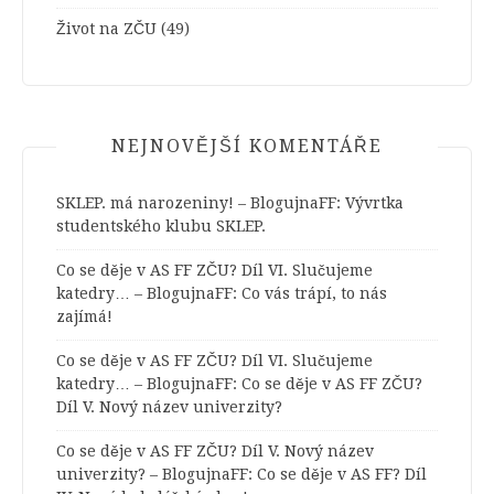
Život na ZČU
(49)
NEJNOVĚJŠÍ KOMENTÁŘE
SKLEP. má narozeniny! – BlogujnaFF
:
Vývrtka
studentského klubu SKLEP.
Co se děje v AS FF ZČU? Díl VI. Slučujeme
katedry… – BlogujnaFF
:
Co vás trápí, to nás
zajímá!
Co se děje v AS FF ZČU? Díl VI. Slučujeme
katedry… – BlogujnaFF
:
Co se děje v AS FF ZČU?
Díl V. Nový název univerzity?
Co se děje v AS FF ZČU? Díl V. Nový název
univerzity? – BlogujnaFF
:
Co se děje v AS FF? Díl