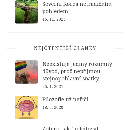
Severní Korea netradičním
pohledem
15. 11. 2025
NEJČTENĚJŠÍ ČLÁNKY
Neexistuje jediný rozumný
důvod, proč nepřijmou
stejnopohlavní sňatky
25. 1. 2021
Filozofie už nefrčí
18. 3. 2020
Zotero: jak (ne)citovat