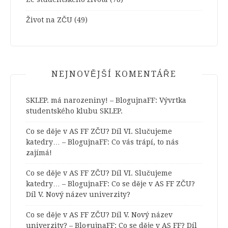
Život na ZČU
(49)
NEJNOVĚJŠÍ KOMENTÁŘE
SKLEP. má narozeniny! – BlogujnaFF
:
Vývrtka
studentského klubu SKLEP.
Co se děje v AS FF ZČU? Díl VI. Slučujeme
katedry… – BlogujnaFF
:
Co vás trápí, to nás
zajímá!
Co se děje v AS FF ZČU? Díl VI. Slučujeme
katedry… – BlogujnaFF
:
Co se děje v AS FF ZČU?
Díl V. Nový název univerzity?
Co se děje v AS FF ZČU? Díl V. Nový název
univerzity? – BlogujnaFF
:
Co se děje v AS FF? Díl