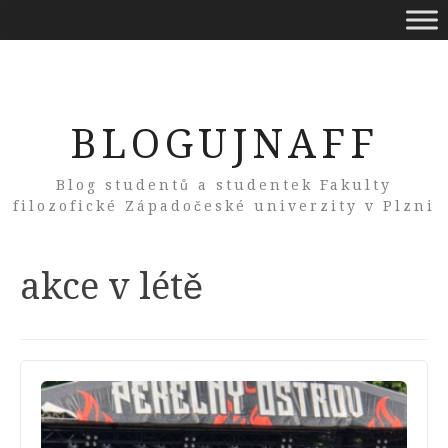
BLOGUJNAFF
Blog studentů a studentek Fakulty
filozofické Západočeské univerzity v Plzni
Tag:
akce v létě