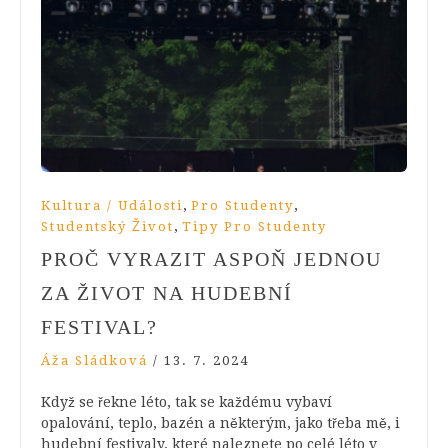
,
,
Kultura / Události
Pro Studenty
,
Studentský Život
Tipy Pro Studenty
PROČ VYRAZIT ASPOŇ JEDNOU
ZA ŽIVOT NA HUDEBNÍ
FESTIVAL?
Áža Sládková
/
13. 7. 2024
Když se řekne léto, tak se každému vybaví
opalování, teplo, bazén a některým, jako třeba mě, i
hudební festivaly, které naleznete po celé léto v