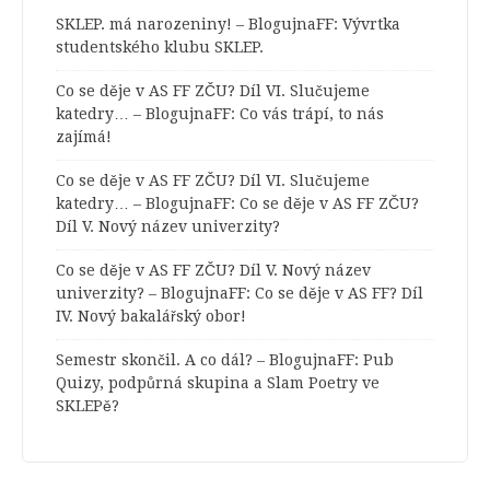
SKLEP. má narozeniny! – BlogujnaFF
:
Vývrtka
studentského klubu SKLEP.
Co se děje v AS FF ZČU? Díl VI. Slučujeme
katedry… – BlogujnaFF
:
Co vás trápí, to nás
zajímá!
Co se děje v AS FF ZČU? Díl VI. Slučujeme
katedry… – BlogujnaFF
:
Co se děje v AS FF ZČU?
Díl V. Nový název univerzity?
Co se děje v AS FF ZČU? Díl V. Nový název
univerzity? – BlogujnaFF
:
Co se děje v AS FF? Díl
IV. Nový bakalářský obor!
Semestr skončil. A co dál? – BlogujnaFF
:
Pub
Quizy, podpůrná skupina a Slam Poetry ve
SKLEPě?