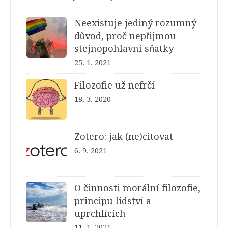
Neexistuje jediný rozumný
důvod, proč nepřijmou
stejnopohlavní sňatky
25. 1. 2021
Filozofie už nefrčí
18. 3. 2020
Zotero: jak (ne)citovat
6. 9. 2021
O činnosti morální filozofie,
principu lidství a
uprchlících
11. 1. 2021