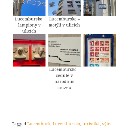
Lucembursko,
Lucembursko –
lampiony v
motýli v ulicích
ulicích
Lucembursko –
cedule v
národním
muzeu
Tagged
Lucemburk
,
Lucembursko
,
turistika
,
výlet