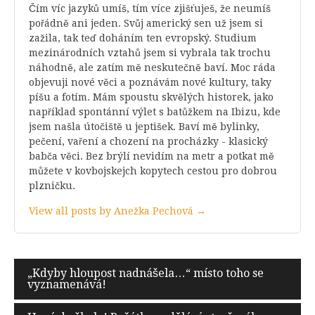
Čím víc jazyků umíš, tím více zjišťuješ, že neumíš
pořádně ani jeden. Svůj americký sen už jsem si
zažila, tak teď doháním ten evropský. Studium
mezinárodních vztahů jsem si vybrala tak trochu
náhodně, ale zatím mě neskutečně baví. Moc ráda
objevuji nové věci a poznávám nové kultury, taky
píšu a fotím. Mám spoustu skvělých historek, jako
například spontánní výlet s batůžkem na Ibizu, kde
jsem našla útočiště u jeptišek. Baví mě bylinky,
pečení, vaření a chození na procházky - klasický
babča věci. Bez brýlí nevidím na metr a potkat mě
můžete v kovbojskejch kopytech cestou pro dobrou
plzničku.
View all posts by Anežka Pechová →
Navigace
„Kdyby hloupost nadnášela…“ místo toho se
vyznamenává!
pro