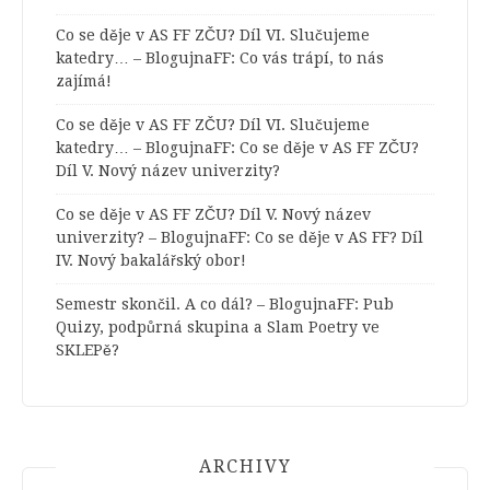
Co se děje v AS FF ZČU? Díl VI. Slučujeme
katedry… – BlogujnaFF
:
Co vás trápí, to nás
zajímá!
Co se děje v AS FF ZČU? Díl VI. Slučujeme
katedry… – BlogujnaFF
:
Co se děje v AS FF ZČU?
Díl V. Nový název univerzity?
Co se děje v AS FF ZČU? Díl V. Nový název
univerzity? – BlogujnaFF
:
Co se děje v AS FF? Díl
IV. Nový bakalářský obor!
Semestr skončil. A co dál? – BlogujnaFF
:
Pub
Quizy, podpůrná skupina a Slam Poetry ve
SKLEPě?
ARCHIVY