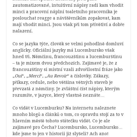
zautomatizované, intuitivní nápisy radí kam vhodit
minci a pracovní náplní toaletního pracovníka je
poslouchat reagge a návštěvníkům zopakovat, kam
mají vhodit minci. Jsou však při tom přívětiví a dobře
nalazení.
Co se jazyka týče, člověk se velmi pohodlně domluví
anglicky. Oficiální jazyky má Lucembursko však
hned tři. Němčinu, francouzštinu a lucemburštinu
– ta je mixem dvou předchozích. Zajímavé je, že z
francouzštiny si místní vzali zdvořilostní fráze jako
„
Oui
“, „
Merci
“, „
Au Revoir
“
a číslovky. Zákazy,
příkazy, cedule, nebo většina větných staveb je
převzatá z němčiny. Je zvláštní číst nápisy, kterým
rozumíte, v jazyce, který vlastně neznáte…
Co vidět v Lucemburku? Na internetu naleznete
mnoho blogů a článků o tom, co opravdu stojí za to v
hlavním městě tohoto státečku vidět. Co je ale
zajímavé pro Čecha? Lucembursko, Lucembursko…
kde jsme to jen v historii již slyšeli? Ach ano!