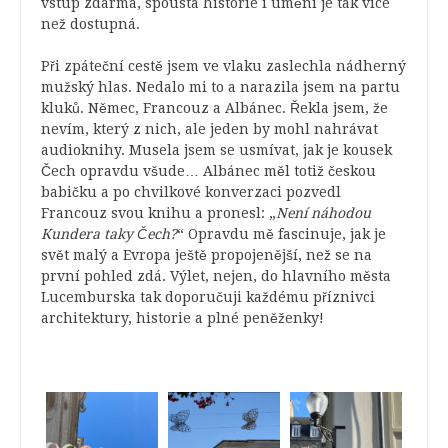
vstup zdarma, spousta historie i umění je tak více
než dostupná.
Při zpáteční cestě jsem ve vlaku zaslechla nádherný
mužský hlas. Nedalo mi to a narazila jsem na partu
kluků. Němec, Francouz a Albánec. Řekla jsem, že
nevím, který z nich, ale jeden by mohl nahrávat
audioknihy. Musela jsem se usmívat, jak je kousek
Čech opravdu všude… Albánec měl totiž českou
babičku a po chvilkové konverzaci pozvedl
Francouz svou knihu a pronesl: „
Není náhodou
Kundera taky Čech?
“ Opravdu mě fascinuje, jak je
svět malý a Evropa ještě propojenější, než se na
první pohled zdá. Výlet, nejen, do hlavního města
Lucemburska tak doporučuji každému příznivci
architektury, historie a plné peněženky!