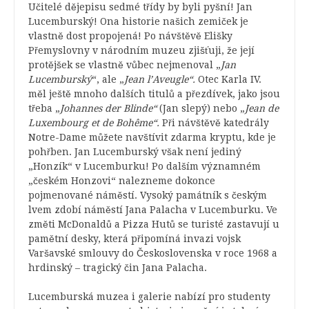
Učitelé dějepisu sedmé třídy by byli pyšní! Jan
Lucemburský! Ona historie našich zemiček je
vlastně dost propojená! Po návštěvě Elišky
Přemyslovny v národním muzeu zjišťuji, že její
protějšek se vlastně vůbec nejmenoval „
Jan
Lucemburský
“, ale „
Jean l’Aveugle“.
Otec Karla IV.
měl ještě mnoho dalších titulů a přezdívek, jako jsou
třeba „
Johannes der Blinde“
(Jan slepý) nebo „
Jean de
Luxembourg et de Bohême“.
Při návštěvě katedrály
Notre-Dame můžete navštívit zdarma kryptu, kde je
pohřben. Jan Lucemburský však není jediný
„Honzík“ v Lucemburku! Po dalším významném
„českém Honzovi“ nalezneme dokonce
pojmenované náměstí. Vysoký památník s českým
lvem zdobí náměstí Jana Palacha v Lucemburku. Ve
změti McDonaldů a Pizza Hutů se turisté zastavují u
pamětní desky, která připomíná invazi vojsk
Varšavské smlouvy do Československa v roce 1968 a
hrdinský – tragický čin Jana Palacha.
Lucemburská muzea i galerie nabízí pro studenty