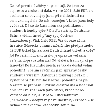
Ze své první návštěvy si pamatuji, že jsem za
espresso a croissant dala, v roce 2021, 8.50 EUR a v
obchodu se suvenýry jsem při nahlédnutí na
cenovku myslela, že mě „vomejou“. Letos jsem tedy
zvědavá. Dá se do Lucemburska podniknout
student-friendly výlet? Otevřu stránky Deutsche
Bahn a vidím hned přímý spoj Cochem –
Luxembourg. Vlak číslo RE11 Vás doveze až na
hranice Německa v rámci měsíčního předplatného
49 EUR ticket (jinak také Deutschland ticket) a cože?
Jo! Po celém Lucembursku je opravdu veškerá
veřejná doprava zdarma! Od vlaků a tramvají až po
lanovky! Do hlavního města se tak dá dostat velmi
pohodlně! Sbalím svačinku jako správný český
student a vyrážím. Autobus i tramvaj člověk při
vystoupení z hlavního nádraží pohodlně najde.
Městem se prohání luxusní elektroauta a lidé jsou
oblečeni ve značkách jako Gucci, Prada nebo
Versace od hlavy až k patě. I lucemburská
„
hajzlbába
“ – doopravdy dvoumetrový černoch – se
nemůže mít špatně. Záchodky jsou plně