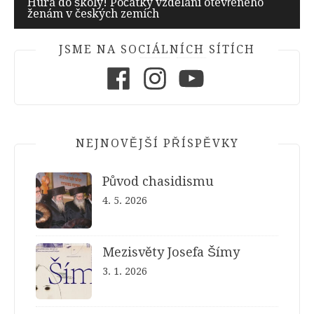
příspěvek
Hurá do školy! Počátky vzdělání otevřeného
ženám v českých zemích
JSME NA SOCIÁLNÍCH SÍTÍCH
Facebook
Instagram
Youtube
NEJNOVĚJŠÍ PŘÍSPĚVKY
Původ chasidismu
4. 5. 2026
Mezisvěty Josefa Šímy
3. 1. 2026