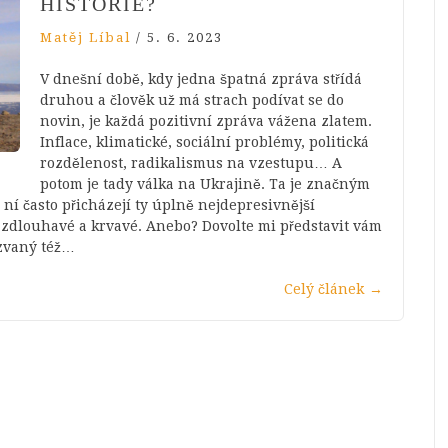
HISTORIE?
Matěj Líbal
/
5. 6. 2023
V dnešní době, kdy jedna špatná zpráva střídá
druhou a člověk už má strach podívat se do
novin, je každá pozitivní zpráva vážena zlatem.
Inflace, klimatické, sociální problémy, politická
rozdělenost, radikalismus na vzestupu… A
potom je tady válka na Ukrajině. Ta je značným
í často přicházejí ty úplně nejdepresivnější
 zdlouhavé a krvavé. Anebo? Dovolte mi představit vám
 zvaný též…
Celý článek
→