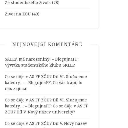
Ze studentského života
(78)
Život na ZČU
(49)
NEJNOVĚJŠÍ KOMENTÁŘE
SKLEP. má narozeniny! – BlogujnaFF
:
Vývrtka studentského klubu SKLEP.
Co se děje v AS FF ZČU? Díl VI. Slučujeme
katedry… – BlogujnaFF
:
Co vás trápí, to
nás zajímá!
Co se děje v AS FF ZČU? Díl VI. Slučujeme
katedry… – BlogujnaFF
:
Co se děje v AS FF
ZČU? Díl V. Nový název univerzity?
Co se děje v AS FF ZČU? Díl V. Nový název