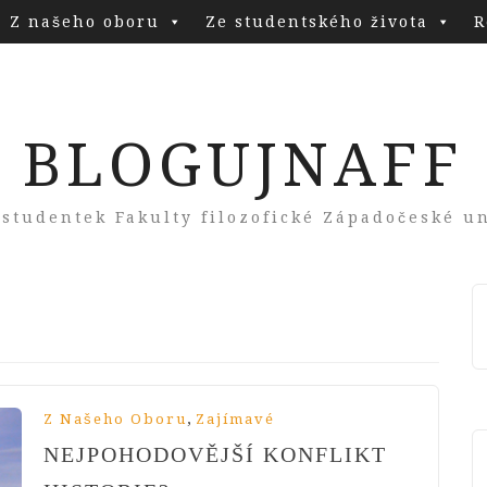
Z našeho oboru
Ze studentského života
R
BLOGUJNAFF
 studentek Fakulty filozofické Západočeské un
,
Z Našeho Oboru
Zajímavé
NEJPOHODOVĚJŠÍ KONFLIKT