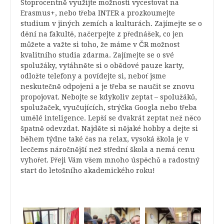
Stoprocentně využijte možnosti vycestovat na
Erasmus+, nebo třeba INTER a prozkoumejte
studium v jiných zemích a kulturách. Zajímejte se o
dění na fakultě, načerpejte z přednášek, co jen
můžete a važte si toho, že máme v ČR možnost
kvalitního studia zdarma. Zajímejte se o své
spolužáky, vytáhněte si o obědové pauze karty,
odložte telefony a povídejte si, neboť jsme
neskutečně odpojeni a je třeba se naučit se znovu
propojovat. Nebojte se kdykoliv zeptat – spolužáků,
spolužaček, vyučujících, strýčka Googla nebo třeba
umělé inteligence. Lepší se dvakrát zeptat než něco
špatně odevzdat. Najděte si nějaké hobby a dejte si
během týdne také čas na relax, vysoká škola je v
lecčems náročnější než střední škola a nemá cenu
vyhořet. Přeji Vám všem mnoho úspěchů a radostný
start do letošního akademického roku!