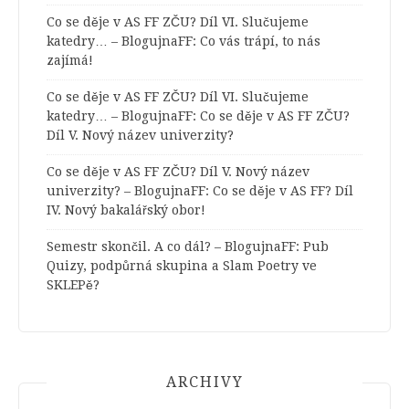
Co se děje v AS FF ZČU? Díl VI. Slučujeme
katedry… – BlogujnaFF
:
Co vás trápí, to nás
zajímá!
Co se děje v AS FF ZČU? Díl VI. Slučujeme
katedry… – BlogujnaFF
:
Co se děje v AS FF ZČU?
Díl V. Nový název univerzity?
Co se děje v AS FF ZČU? Díl V. Nový název
univerzity? – BlogujnaFF
:
Co se děje v AS FF? Díl
IV. Nový bakalářský obor!
Semestr skončil. A co dál? – BlogujnaFF
:
Pub
Quizy, podpůrná skupina a Slam Poetry ve
SKLEPě?
ARCHIVY