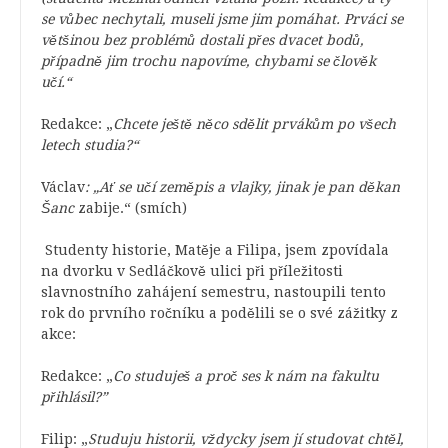
se vůbec nechytali, museli jsme jim pomáhat. Prváci se
většinou bez problémů dostali přes dvacet bodů,
případně jim trochu napovíme, chybami se člověk
učí.“
Redakce: „
Chcete ještě něco sdělit prvákům po všech
letech studia?“
Václav
: „Ať se učí zeměpis a vlajky, jinak je pan děkan
Šanc
zabije.“ (smích)
Studenty historie, Matěje a Filipa, jsem zpovídala
na dvorku v Sedláčkově ulici při příležitosti
slavnostního zahájení semestru, nastoupili tento
rok do prvního ročníku a podělili se o své zážitky z
akce:
Redakce: „
Co studuješ a proč ses k nám na fakultu
přihlásil?”
Filip: „
Studuju historii, vždycky jsem jí studovat chtěl,