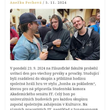
Anežka Pechová
/
5. 11. 2024
V pondělí 23.
9.
2024 na Filozofické fakultě proběhl
uvítací den pro všechny prváky a prvačky. Studující
byli rozděleni do skupin a přibližně hodinu
společně hráli hru ve stylu „honba za pokladem“,
kterou pro ně připravila Studentská komora
Akademického senátu FF. Celý hon po
univerzitních budovách pro každou skupinu
započal společným zahájením v Kulturce. Na
různých pracovištích FF, například v Jungmannově