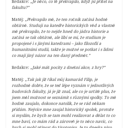
Redakce: „
Je něco, co tě překvapilo, když jsi přišel na
fakultu?”
Matěj: „
Překvapilo mě, že ten ročník začíná hodně
obšírně. Studuji na katedře historických věd a vlastně
mě překvapilo, že to nejde hned do jádra historie a
začíná se tak obšírně, ale líbí se mi, že studium je
propojené i s jinými katedrami – jako filozofií a
humanitními studii, takže je možné se potkat i s lidmi
co mají jiný názor na ten daný předmět.”
Redakce: „
Jaké máš pocity z dnešní akce, z hry?”
Matěj: „
Tak jak již říkal můj kamarád Filip, je
rozhodně dobře, že se teď lépe vyznám v jednotlivých
budovách fakulty, já je již znal, ale co je určitě plus, že
jsem měl možnost se seznámit s různými spolky. To mě
hodně zaujalo, dokonce natolik, že se rád někam
přidám. Nejvíce mne zaujal historický spolek, protože
si myslím, že bych se tam mohl realizovat a dělat to co
mne baví, co mám rád a zároveň je to něco navíc, co
bych si mohl připsat do životopisu. Je tu dneska pivo