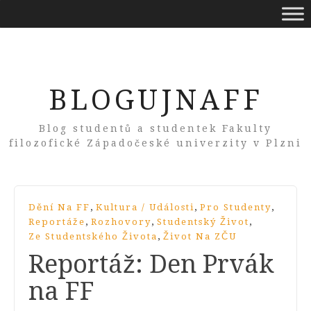
BLOGUJNAFF
Blog studentů a studentek Fakulty
filozofické Západočeské univerzity v Plzni
,
,
,
Dění Na FF
Kultura / Události
Pro Studenty
,
,
,
Reportáže
Rozhovory
Studentský Život
,
Ze Studentského Života
Život Na ZČU
Reportáž: Den Prvák
na FF