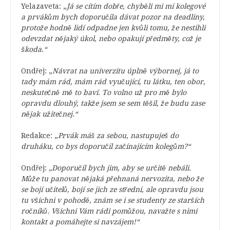
Yelazaveta: „
Já se cítím dobře, chyběli mi mí kolegové
a prvákům bych doporučila dávat pozor na deadliny,
protože hodně lidí odpadne jen kvůli tomu, že nestihli
odevzdat nějaký úkol, nebo opakují předměty, což je
škoda.“
Ondřej: „
Návrat na univerzitu úplně výbornej, já to
tady mám rád, mám rád vyučující, tu látku, ten obor,
neskutečně mě to baví. To volno už pro mě bylo
opravdu dlouhý, takže jsem se sem těšil, že budu zase
nějak užitečnej.“
Redakce: „
Prvák máš za sebou, nastupuješ do
druháku, co bys doporučil začínajícím kolegům?“
Ondřej:
„Doporučil bych jim, aby se určitě nebáli.
Může tu panovat nějaká přehnaná nervozita, nebo že
se bojí učitelů, bojí se jich ze střední, ale opravdu jsou
tu všichni v pohodě, znám se i se studenty ze starších
ročníků. Všichni Vám rádi pomůžou, navažte s nimi
kontakt a pomáhejte si navzájem!“