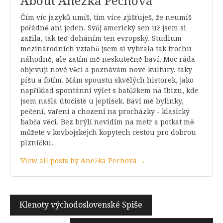
About Anežka Pechová
Čím víc jazyků umíš, tím více zjišťuješ, že neumíš
pořádně ani jeden. Svůj americký sen už jsem si
zažila, tak teď doháním ten evropský. Studium
mezinárodních vztahů jsem si vybrala tak trochu
náhodně, ale zatím mě neskutečně baví. Moc ráda
objevuji nové věci a poznávám nové kultury, taky
píšu a fotím. Mám spoustu skvělých historek, jako
například spontánní výlet s batůžkem na Ibizu, kde
jsem našla útočiště u jeptišek. Baví mě bylinky,
pečení, vaření a chození na procházky - klasický
babča věci. Bez brýlí nevidím na metr a potkat mě
můžete v kovbojskejch kopytech cestou pro dobrou
plzničku.
View all posts by Anežka Pechová →
Navigace
Klenoty východoslovenské Spiše
pro