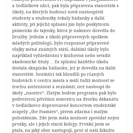
a Sedláčkově ulici, pak byla připravena stanoviště s
úkoly, na kterých budoucí nově nastoupivší
studenty a studentky čekaly hádanky a další
aktivity, při jejichž splnění jim bylo poskytnuto
písmenko do tajenky, která je nakonec dovedla do
Družby. Jedním z úkolů připravených spolkem
mladých politologů, bylo rozpoznat připravené
vlajky méně známých států, dalšími úkoly bylo
například vyhledávání v knihovně nebo seřadit
akademické tituly… Za splnění každého úkolu
dostala skupinka hádanku, jež je dovedla na další
stanoviště. Soutěžící tak bloudili po různých
budovách v centru města a měli tudíž možnost se
trochu zorientovat a seznámit, než nastoupí do
školy „naostro“. Zlatým bodem programu pak bylo
podvečerní přivítání semestru na dvorku děkanátu
v Sedláčkovce doprovozené koncertem studentské
acapely „the Foamies“, pivem zdarma i malým
pohoštěním. Zde jsem měla možnost zpovídat nejen
prváky, ale i jejich starší kolegy. Prváků jsem se
ptala, na jaký obor nastupují, proč si naši fakultu