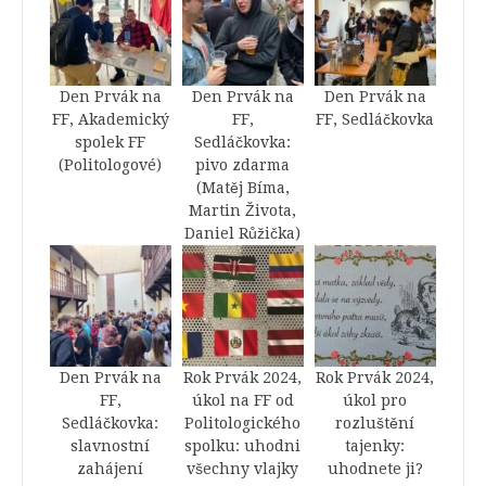
Den Prvák na
Den Prvák na
Den Prvák na
FF, Akademický
FF,
FF, Sedláčkovka
spolek FF
Sedláčkovka:
(Politologové)
pivo zdarma
(Matěj Bíma,
Martin Života,
Daniel Růžička)
Den Prvák na
Rok Prvák 2024,
Rok Prvák 2024,
FF,
úkol na FF od
úkol pro
Sedláčkovka:
Politologického
rozluštění
slavnostní
spolku: uhodni
tajenky:
zahájení
všechny vlajky
uhodnete ji?