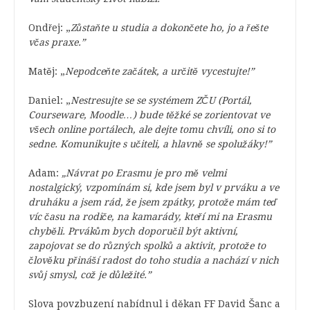
Ondřej: „
Zůstaňte u studia a dokončete ho, jo a řešte
včas praxe.”
Matěj: „
Nepodceňte začátek, a určitě vycestujte!”
Daniel: „
Nestresujte se se systémem ZČU (Portál,
Courseware, Moodle…) bude těžké se zorientovat ve
všech online portálech, ale dejte tomu chvíli, ono si to
sedne. Komunikujte s učiteli, a hlavně se spolužáky!”
Adam:
„
Návrat po Erasmu je pro mě velmi
nostalgický, vzpomínám si, kde jsem byl v prváku a ve
druháku a jsem rád, že jsem zpátky, protože mám teď
víc času na rodiče, na kamarády, kteří mi na Erasmu
chyběli. Prvákům bych doporučil být aktivní,
zapojovat se do různých spolků a aktivit, protože to
člověku přináší radost do toho studia a nachází v nich
svůj smysl, což je důležité.”
Slova povzbuzení nabídnul i děkan FF David Šanc a