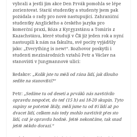
vybrali a jestli jim akce Den Prvák pomohla se lépe
zorientovat. Starší studentky a studenty jsem pak
požádala o rady pro nově nastupující. Zahraniční
studentky Anglického a českého jazyka pro
komerční praxi, Róza z Kyrgyzstánu a Tomiris z
Kazachstánu, které studují v ČR již jeden rok a nyní
nastoupili k nám na fakultu, své pocity vyjádřily
jako: „Everything is new!“. Rozhovor poskytli i
studenti mezinárodních vztahů Petr a Václav na
stanovišti v Jungmannově ulici:
Redakce: „
Kolik jste tu měli od rána lidí, jak dlouho
sedíte na stanovišti?“
Petr:
„Sedíme tu od deseti a prváků nás navštívilo
opravdu nespočet, do teď (15 h) asi 18-20 skupin. Tyto
supiny se početně lišily, měli jsme tu od tří lidí až po
dvacet lidí, celkem nás tedy mohlo navštívit přes sto
lidí, což je opravdu hodně. Ještě nekončíme, tak snad
ještě někdo dorazí.“