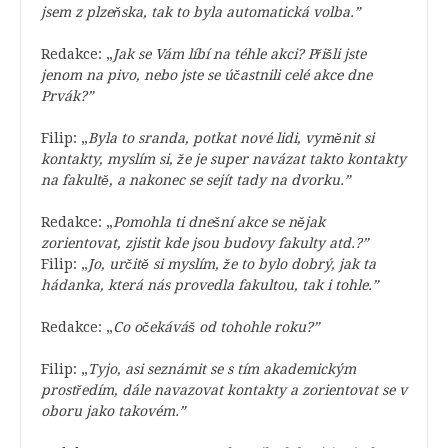
jsem z plzeňska, tak to byla automatická volba.”
Redakce: „
Jak se Vám líbí na téhle akci? Přišli jste
jenom na pivo, nebo jste se účastnili celé akce dne
Prvák?”
Filip: „
Byla to sranda, potkat nové lidi, vyměnit si
kontakty, myslím si, že je super navázat takto kontakty
na fakultě, a nakonec se sejít tady na dvorku.”
Redakce: „
Pomohla ti dnešní akce se nějak
zorientovat, zjistit kde jsou budovy fakulty atd.?”
Filip: „
Jo, určitě si myslím, že to bylo dobrý, jak ta
hádanka, která nás provedla fakultou, tak i tohle.”
Redakce: „
Co očekáváš od tohohle roku?”
Filip: „
Tyjo, asi seznámit se s tím akademickým
prostředím, dále navazovat kontakty a zorientovat se v
oboru jako takovém.”