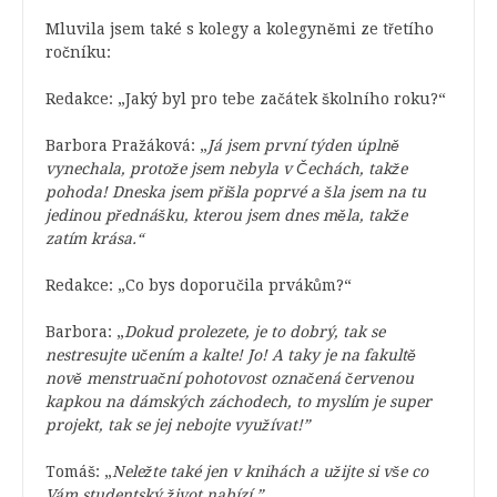
Mluvila jsem také s kolegy a kolegyněmi ze třetího
ročníku:
Redakce: „Jaký byl pro tebe začátek školního roku?“
Barbora Pražáková: „
Já jsem první týden úplně
vynechala, protože jsem nebyla v Čechách, takže
pohoda! Dneska jsem přišla poprvé a šla jsem na tu
jedinou přednášku, kterou jsem dnes měla, takže
zatím krása.“
Redakce: „Co bys doporučila prvákům?“
Barbora: „
Dokud prolezete, je to dobrý, tak se
nestresujte učením a kalte! Jo! A taky je na fakultě
nově menstruační pohotovost označená červenou
kapkou na dámských záchodech, to myslím je super
projekt, tak se jej nebojte využívat!”
Tomáš: „
Neležte také jen v knihách a užijte si vše co
Vám studentský život nabízí.”