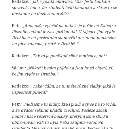
Redakce: „
Jak vypadá aktivita u Vás? Jestli koukám
správně, tak u Vás studenti luští hádanku a skrze tu se
dostanou na další stanoviště?“
Petr
: „Ano, naše vyluštěná indicie je pošle na Katedru
filozofie, odkud je zase pošlou dál. V tajence jim vyjde
Družba a na posledním stanovišti dostanou poukázku
na pivo zdarma, právě v Družbě.“
Redakce: „
Tak to je poněkud silná motivace, ne?“
Václav
: „Někteří k nám přijdou a jsou hned chytří, ví,
že jim vyjde ta Družba.“
Redakce: „
Také vidím, že tu máte různé vlajky, jaká je
úspěšnost plnění?
“
Petr
: „Měli jsme tu kluky, kteří přišli a ty se na to vrhli,
a za dvacet sekund uhádli všechno. Posléze začali
hádat i naše rezervní balíčky, kterými jsme sbírku
obměňovali. Pak tu byla třeba skupina vztahařů
(studentů Mezinárodních vztahů pozn. Redakce) a ty