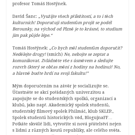
profesor Tomáš Hostýnek.
David Šanc: „
Využijte všech příležitostí, a to i těch
kulturních! Doporučuji studentům projít se podél
Berounky, na východ od Plzně je to krásné, to studium
jim pak půjde lépe.“
Tomáš Hostýnek: „
Co bych měl studentům doporučit?
Nedělejte drogy!
(smích)
Ne, nebojte se zeptat a
komunikovat. Zvládněte vše s úsměvem a sledujte
rozvrh (který se občas mění z hodiny na hodinu)! No,
a hlavně buďte hrdí na svoji fakultu!”
Mým doporučením na závěr je socializujte se.
Účastněte se akcí pořádaných univerzitou a
zapojujte se do studentských spolků, organizací a
klubů, jako např. Akademický spolek studentů,
studentský filmový spolek Philmáč, klub SKLEP.,
Spolek studentů historických věd, BlogujnaFF…
Potkáte skvělé lidi, vytvoříte si nová přátelství nejen
s lidmi z různých koutů republiky, ale celého světa.