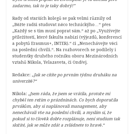
zadarmo, tak to je taky dobrý!”
Rady od starších kolegů se pak velmi různily od
„Běžte radši studovat něco technickýho…“ přes
„Každý se s tím musí poprat sám.“ až po „Využívejte
příležitostí, které fakulta nabízí (výjezdů, konferencí
a pobytů Erasmus+, INTER).“ či „Nenechávejte věci
na poslední chvíli.“. Na rozhovorech se podílely i
studentky druhého ročníku oboru Mezinárodních
vztahů Nikola, Yelazaveta, či Ondřej.
Redakce: „
Jak se cítíte po prvním týdnu druháku na
univerzitě?“
Nikola:
„Jsem ráda, že jsem se vrátila, protože mi
chyběl ten režim o prázdninách. Co bych doporučila
prvákům, aby si naplánovali management, aby
nenechávali vše na poslední chvíli, a myslím si, že
pokud si to člověk dobře rozplánuje, není studium tak
složité, jak se může zdát a zvládnete to hravě.
“