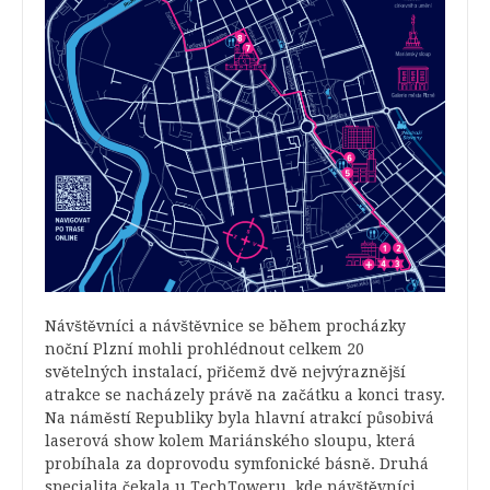
Návštěvníci a návštěvnice se během procházky
noční Plzní mohli prohlédnout celkem 20
světelných instalací, přičemž dvě nejvýraznější
atrakce se nacházely právě na začátku a konci trasy.
Na náměstí Republiky byla hlavní atrakcí působivá
laserová show kolem Mariánského sloupu, která
probíhala za doprovodu symfonické básně. Druhá
specialita čekala u TechToweru, kde návštěvníci