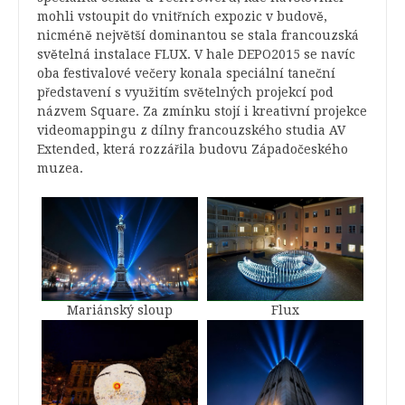
mohli vstoupit do vnitřních expozic v budově,
nicméně největší dominantou se stala francouzská
světelná instalace FLUX. V hale DEPO2015 se navíc
oba festivalové večery konala speciální taneční
představení s využitím světelných projekcí pod
názvem Square. Za zmínku stojí i kreativní projekce
videomappingu z dílny francouzského studia AV
Extended, která rozzářila budovu Západočeského
muzea.
Mariánský sloup
Flux