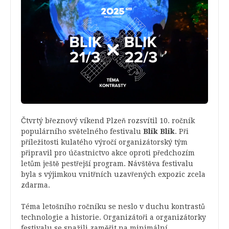
Čtvrtý březnový víkend Plzeň rozsvítil 10. ročník
populárního světelného festivalu
Blik Blik
. Při
příležitosti kulatého výročí organizátorský tým
připravil pro účastnictvo akce oproti předchozím
letům ještě pestřejší program. Návštěva festivalu
byla s výjimkou vnitřních uzavřených expozic zcela
zdarma.
Téma letošního ročníku se neslo v duchu kontrastů
technologie a historie. Organizátoři a organizátorky
festivalu se snažili zaměřit na minimální