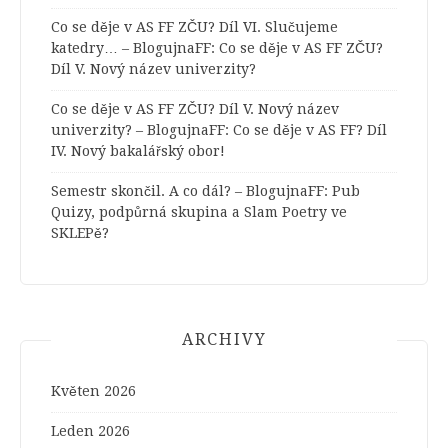
Co se děje v AS FF ZČU? Díl VI. Slučujeme
katedry… – BlogujnaFF
:
Co se děje v AS FF ZČU?
Díl V. Nový název univerzity?
Co se děje v AS FF ZČU? Díl V. Nový název
univerzity? – BlogujnaFF
:
Co se děje v AS FF? Díl
IV. Nový bakalářský obor!
Semestr skončil. A co dál? – BlogujnaFF
:
Pub
Quizy, podpůrná skupina a Slam Poetry ve
SKLEPě?
ARCHIVY
Květen 2026
Leden 2026