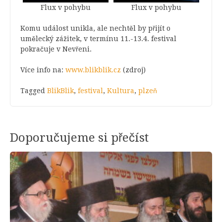
Flux v pohybu
Flux v pohybu
Komu událost unikla, ale nechtěl by přijít o
umělecký zážitek, v termínu 11.-13.4. festival
pokračuje v Nevřeni.
Více info na:
www.blikblik.cz
(zdroj)
Tagged
BlikBlik
,
festival
,
Kultura
,
plzeň
Doporučujeme si přečíst