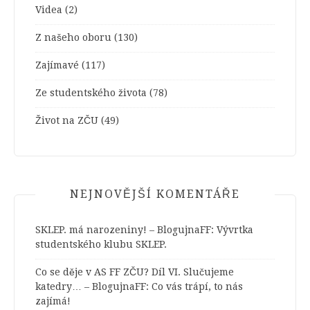
Videa
(2)
Z našeho oboru
(130)
Zajímavé
(117)
Ze studentského života
(78)
Život na ZČU
(49)
NEJNOVĚJŠÍ KOMENTÁŘE
SKLEP. má narozeniny! – BlogujnaFF
:
Vývrtka
studentského klubu SKLEP.
Co se děje v AS FF ZČU? Díl VI. Slučujeme
katedry… – BlogujnaFF
:
Co vás trápí, to nás
zajímá!