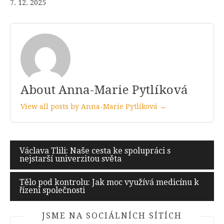
7. 12. 2025
About Anna-Marie Pytlíková
View all posts by Anna-Marie Pytlíková →
Navigace
Václava Tlili: Naše cesta ke spolupráci s
nejstarší univerzitou světa
pro
příspěvek
Tělo pod kontrolu: Jak moc využívá medicínu k
řízení společnosti
JSME NA SOCIÁLNÍCH SÍTÍCH