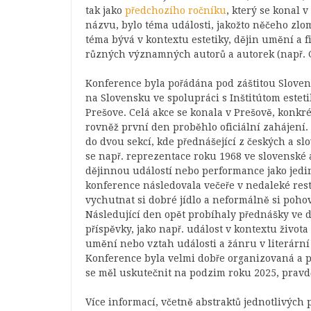
tak jako
předchozího ročníku
, který se konal 
názvu, bylo téma události, jakožto něčeho zlo
téma bývá v kontextu estetiky, dějin umění a fi
různých významných autorů a autorek (např. 
Konference byla pořádána pod záštitou Slovens
na Slovensku ve spolupráci s Inštitútom estet
Prešove. Celá akce se konala v Prešově, konkr
rovněž první den proběhlo oficiální zahájení
do dvou sekcí, kde přednášející z českých a slo
se např. reprezentace roku 1968 ve slovenské a
dějinnou událostí nebo performance jako jedi
konference následovala večeře v nedaleké res
vychutnat si dobré jídlo a neformálně si pohov
Následující den opět probíhaly přednášky ve
příspěvky, jako např. událost v kontextu život
umění nebo vztah události a žánru v literárn
Konference byla velmi dobře organizovaná a pr
se měl uskutečnit na podzim roku 2025, prav
Více informací, včetně abstraktů jednotlivých 