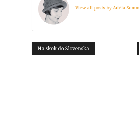
View all posts by Adéla Som
Navigace
Na skok do Slovenska
pro
příspěvek