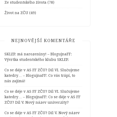
Ze studentského života
(78)
Život na ZČU
(49)
NEJNOVĚJŠÍ KOMENTÁŘE
SKLEP. má narozeniny! – BlogujnaFF
:
Vývrtka studentského klubu SKLEP.
Co se děje v AS FF ZČU? Díl VI. Slučujeme
katedry… – BlogujnaFF
:
Co vás trápí, to
nás zajímá!
Co se děje v AS FF ZČU? Díl VI. Slučujeme
katedry… – BlogujnaFF
:
Co se děje v AS FF
ZČU? Díl V. Nový název univerzity?
Co se děje v AS FF ZČU? Díl V. Nový název