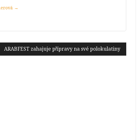
merová →
ARABFEST zahajuje přípravy na své polokulatiny