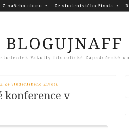
Z našeho oboru
Ze studentského života
R
BLOGUJNAFF
 studentek Fakulty filozofické Západočeské un
,
u
Ze Studentského Života
ké konference v