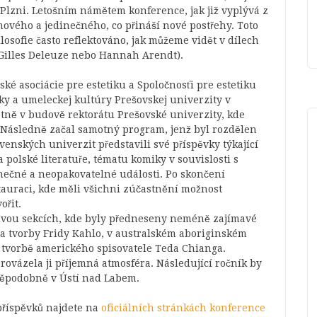
v Plzni. Letošním námětem konference, jak již vyplývá z
mového a jedinečného, co přináší nové postřehy. Toto
losofie často reflektováno, jak můžeme vidět v dílech
Gilles Deleuze nebo Hannah Arendt).
ké asociácie pre estetiku a Spoločnosťi pre estetiku
iky a umeleckej kultúry Prešovskej univerzity v
étně v budově rektorátu Prešovské univerzity, kde
. Následně začal samotný program, jenž byl rozdělen
venských univerzit představili své příspěvky týkající
 polské literatuře, tématu komiky v souvislosti s
nečné a neopakovatelné události. Po skončení
tauraci, kde měli všichni zúčastnění možnost
ořit.
 dvou sekcích, kde byly předneseny neméně zajímavé
a a tvorby Fridy Kahlo, v australském aboriginském
í tvorbě amerického spisovatele Teda Chianga.
ovázela ji příjemná atmosféra. Následující ročník by
děpodobně v Ústí nad Labem.
příspěvků najdete na
oficiálních stránkách konference