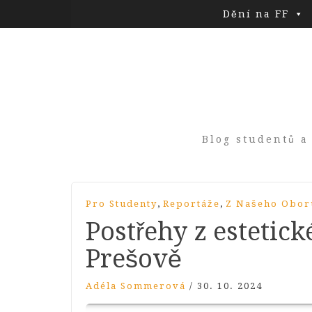
Dění na FF
Blog studentů a
,
,
Pro Studenty
Reportáže
Z Našeho Obor
Postřehy z estetic
Prešově
Adéla Sommerová
/
30. 10. 2024