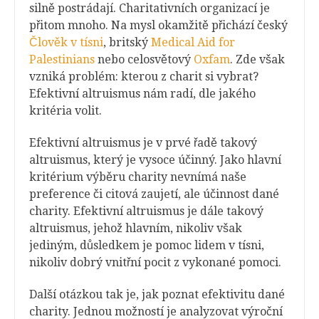
silně postrádají. Charitativních organizací je
přitom mnoho. Na mysl okamžitě přichází český
Člověk v tísni
, britský
Medical Aid for
Palestinians
nebo celosvětový
Oxfam
. Zde však
vzniká problém: kterou z charit si vybrat?
Efektivní altruismus nám radí, dle jakého
kritéria volit.
Efektivní altruismus je v prvé řadě takový
altruismus, který je vysoce účinný. Jako hlavní
kritérium výběru charity nevnímá naše
preference či citová zaujetí, ale účinnost dané
charity. Efektivní altruismus je dále takový
altruismus, jehož hlavním, nikoliv však
jediným, důsledkem je pomoc lidem v tísni,
nikoliv dobrý vnitřní pocit z vykonané pomoci.
Další otázkou tak je, jak poznat efektivitu dané
charity. Jednou možností je analyzovat výroční