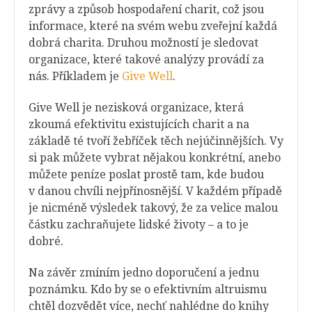
zprávy a způsob hospodaření charit, což jsou
informace, které na svém webu zveřejní každá
dobrá charita. Druhou možností je sledovat
organizace, které takové analýzy provádí za
nás. Příkladem je
Give Well
.
Give Well je nezisková organizace, která
zkoumá efektivitu existujících charit a na
základě té tvoří žebříček těch nejúčinnějších. Vy
si pak můžete vybrat nějakou konkrétní, anebo
můžete peníze poslat prostě tam, kde budou
v danou chvíli nejpřínosnější. V každém případě
je nicméně výsledek takový, že za velice malou
částku zachraňujete lidské životy – a to je
dobré.
Na závěr zmíním jedno doporučení a jednu
poznámku. Kdo by se o efektivním altruismu
chtěl dozvědět více, nechť nahlédne do knihy