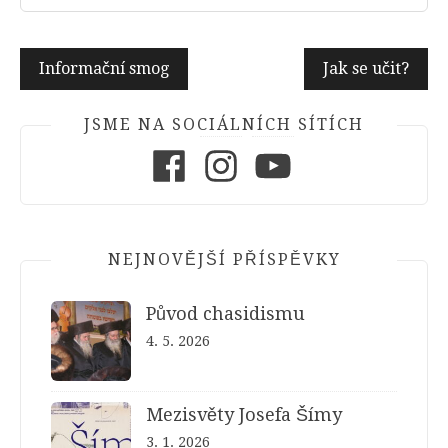
Navigace
Informační smog
Jak se učit?
pro
příspěvek
JSME NA SOCIÁLNÍCH SÍTÍCH
Facebook
Instagram
Youtube
NEJNOVĚJŠÍ PŘÍSPĚVKY
Původ chasidismu
4. 5. 2026
Mezisvěty Josefa Šímy
3. 1. 2026