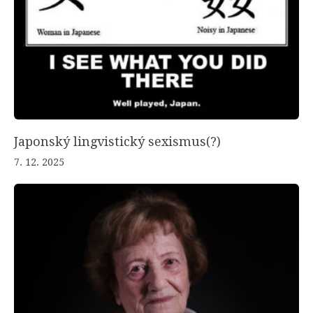
Japonský lingvistický sexismus(?)
7. 12. 2025