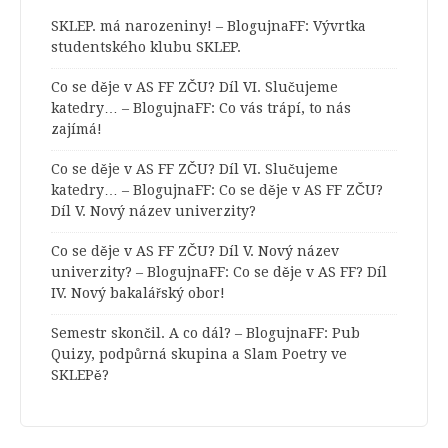
SKLEP. má narozeniny! – BlogujnaFF
:
Vývrtka
studentského klubu SKLEP.
Co se děje v AS FF ZČU? Díl VI. Slučujeme
katedry… – BlogujnaFF
:
Co vás trápí, to nás
zajímá!
Co se děje v AS FF ZČU? Díl VI. Slučujeme
katedry… – BlogujnaFF
:
Co se děje v AS FF ZČU?
Díl V. Nový název univerzity?
Co se děje v AS FF ZČU? Díl V. Nový název
univerzity? – BlogujnaFF
:
Co se děje v AS FF? Díl
IV. Nový bakalářský obor!
Semestr skončil. A co dál? – BlogujnaFF
:
Pub
Quizy, podpůrná skupina a Slam Poetry ve
SKLEPě?