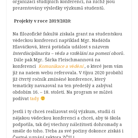
organizací studijních konferencí, na nichž jsou
prezentovány výsledky výzkumů studentů.
Projekty v roce 2019/2020:
Na filozofické fakultě získala grant na studentskou
vědeckou konferenci například Mgr. Naděžda
Hlaváčková, která pořádala událost s názvem
Interdisciplinarita – věda a vzdělání na pomezí oborů.
Dále pak Mgr. Šárka Fleischmannová na
konferenci
Komunikace a vědění
, o které jsem vám
již na našem webu referovala. V říjnu 2020 proběhl
již čtvrtý ročník zmíněné konference, který
tematicky navazoval na ten předešlý a zabýval
obdobím 16. – 18. století. Na program se můžeš
podívat
tady
Jestli i ty chceš realizovat svůj výzkum, studii či
nějakou vědeckou konferenci a chceš, aby tě škola
podpořila, tak dej všechny náležitosti dohromady a
směle do toho. Třeba za své počiny dokonce získáš i
Čestné uznání rektora ZČU !