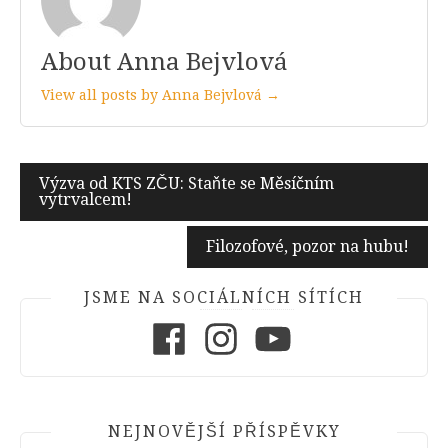
About Anna Bejvlová
View all posts by Anna Bejvlová →
Navigace
Výzva od KTS ZČU: Staňte se Měsíčním
vytrvalcem!
pro
příspěvek
Filozofové, pozor na hubu!
JSME NA SOCIÁLNÍCH SÍTÍCH
Facebook
Instagram
Youtube
NEJNOVĚJŠÍ PŘÍSPĚVKY