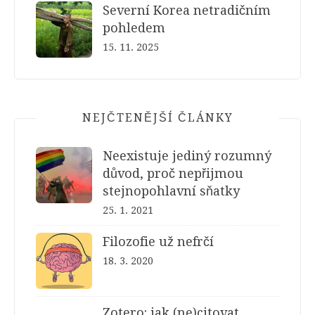
Severní Korea netradičním
pohledem
15. 11. 2025
NEJČTENĚJŠÍ ČLÁNKY
Neexistuje jediný rozumný
důvod, proč nepřijmou
stejnopohlavní sňatky
25. 1. 2021
Filozofie už nefrčí
18. 3. 2020
Zotero: jak (ne)citovat