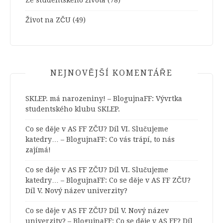
Ze studentského života
(78)
Život na ZČU
(49)
NEJNOVĚJŠÍ KOMENTÁŘE
SKLEP. má narozeniny! – BlogujnaFF
:
Vývrtka
studentského klubu SKLEP.
Co se děje v AS FF ZČU? Díl VI. Slučujeme
katedry… – BlogujnaFF
:
Co vás trápí, to nás
zajímá!
Co se děje v AS FF ZČU? Díl VI. Slučujeme
katedry… – BlogujnaFF
:
Co se děje v AS FF ZČU?
Díl V. Nový název univerzity?
Co se děje v AS FF ZČU? Díl V. Nový název
univerzity? – BlogujnaFF
:
Co se děje v AS FF? Díl