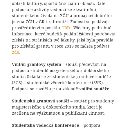
oblasti kultury, sportu či sociální oblasti. Dále
podporuje aktivity vedoucí ke zkvalitnění
studentského života na ZČU a propagaci dobrého
jména ZČU v ČR i zahraničí. Žádosti se podávají
prostřednictvím portálu
OBD
.
Všechny podrobné
informace, které budeš k podání žádosti potřebovat,
získáš na stránkách tvé fakulty. Jaká byla pravidla
pro získání grantu v roce 2019 se můžeš podívat
zde
.
Vnitřní grantový systém
– slouží především na
podporu studentů magisterského a doktorského
studia. Skládá se ze studentské grantové soutěže
(SGS) a studentské vědecké konference (SVK).
Podpora se rozděluje na základě
vnitřní soutěže.
Studentská grantová soutěž –
soutěž pro studenty
magisterského a doktorského studia, která je
zacílena na výzkumnou a publikační činnost.
Studentská vědecká konference –
podpora