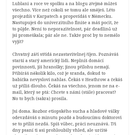
Lublani a roce ve spolku a na blogu zřejmě můžeš
všechno. Více než cokoli se tomu ale směješ. Léto
projezdíš v Karpatech a propovídáš v Německu.
Nastupuješ do univerzitního finiše a máš pocit, že
to půjde. Není to neporazitelnost, pár deadlinů už
jsi promeškala; pár ale ne. Takže proč by to nemělo
vyjít?
Chvatný září střídá nezastavitelnej říjen. Poznáváš
starší a starý americký lidi. Neplníš domácí
povinnosti, jíš hranolky; jinou přílohu nemají.
Přibíráš několik kilo, což je sranda, dokud to
babička nevysloví nahlas. Čekáš v Heathrow a čekáš
už příliš dlouho. Čekáš na všechno, jenom ne na e-
mail, který se ptá: Chcete s námi (stále) pracovat?
No to bych (sakra) prosila.
Jsi doma. Rozbor etiopského sucha a hladové války
odevzdáváš o minutu pozdě a budoucímu doktorovi
se to příliš nezdá. Spíš vůbec, práci neuznává. Tři
dny psaní ti asi prohloubily vhled, ale určitě