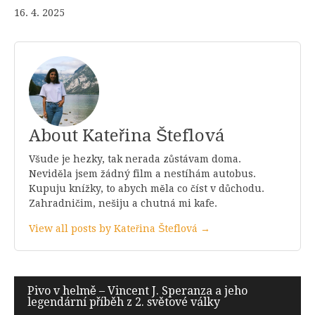
16. 4. 2025
About Kateřina Šteflová
Všude je hezky, tak nerada zůstávam doma.
Neviděla jsem žádný film a nestíhám autobus.
Kupuju knížky, to abych měla co číst v důchodu.
Zahradničim, nešiju a chutná mi kafe.
View all posts by Kateřina Šteflová →
Navigace
Pivo v helmě – Vincent J. Speranza a jeho
legendární příběh z 2. světové války
pro