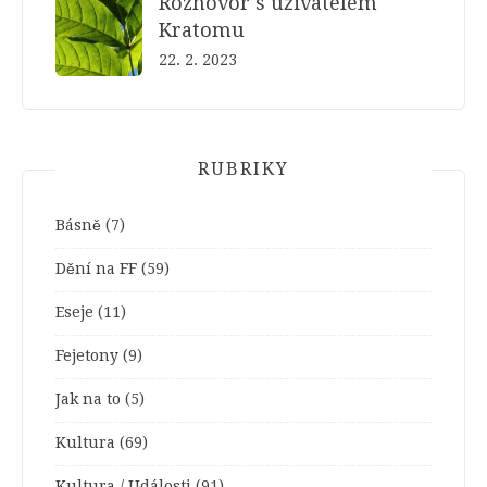
Rozhovor s uživatelem
Kratomu
22. 2. 2023
RUBRIKY
Básně
(7)
Dění na FF
(59)
Eseje
(11)
Fejetony
(9)
Jak na to
(5)
Kultura
(69)
Kultura / Události
(91)