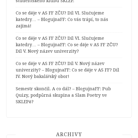
studentského klubu SKLEP.
Co se děje v AS FF ZČU? Díl VI. Slučujeme
katedry… – BlogujnaFF
:
Co vás trápí, to nás
zajímá!
Co se děje v AS FF ZČU? Díl VI. Slučujeme
katedry… – BlogujnaFF
:
Co se děje v AS FF ZČU?
Díl V. Nový název univerzity?
Co se děje v AS FF ZČU? Díl V. Nový název
univerzity? – BlogujnaFF
:
Co se děje v AS FF? Díl
IV. Nový bakalářský obor!
Semestr skončil. A co dál? – BlogujnaFF
:
Pub
Quizy, podpůrná skupina a Slam Poetry ve
SKLEPě?
ARCHIVY