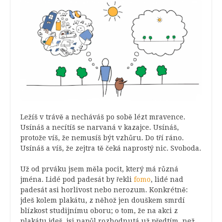
Ležíš v trávě a necháváš po sobě lézt mravence.
Usínáš a necítíš se narvaná v kazajce. Usínáš,
protože víš, že nemusíš být vzhůru. Do tří ráno.
Usínáš a víš, že zejtra tě čeká naprostý nic. Svoboda.
Už od prváku jsem měla pocit, který má různá
jména. Lidé pod padesát by řekli
fomo
, lidé nad
padesát asi horlivost nebo nerozum. Konkrétně:
jdeš kolem plakátu, z něhož jen douškem smrdí
blízkost studijnímu oboru; o tom, že na akci z
plakátu jdeš, jsi napůl rozhodnutá už předtím, než