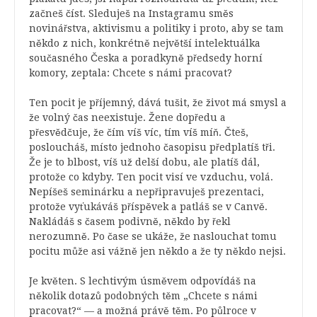
začneš číst. Sleduješ na Instagramu směs
novinářstva, aktivismu a politiky i proto, aby se tam
někdo z nich, konkrétně největší intelektuálka
současného Česka a poradkyně předsedy horní
komory, zeptala: Chcete s námi pracovat?
Ten pocit je příjemný, dává tušit, že život má smysl a
že volný čas neexistuje. Žene dopředu a
přesvědčuje, že čím víš víc, tím víš míň. Čteš,
posloucháš, místo jednoho časopisu předplatíš tři.
Že je to blbost, víš už delší dobu, ale platíš dál,
protože co kdyby.
Ten pocit visí ve vzduchu, volá.
Nepíšeš seminárku a nepřipravuješ prezentaci,
protože vyťukáváš příspěvek a patláš se v Canvě.
Nakládáš s časem podivně, někdo by řekl
nerozumně. Po čase se ukáže, že naslouchat tomu
pocitu může asi vážně jen někdo a že ty někdo nejsi.
Je květen. S lechtivým úsměvem odpovídáš na
několik dotazů podobných těm „Chcete s námi
pracovat?“ — a možná právě těm. Po půlroce v