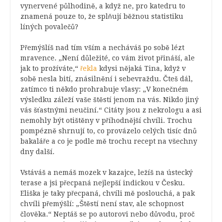
vynervené půlhodině, a když ne, pro katedru to
znamená pouze to, že splňují běžnou statistiku
líných povalečů?
Přemýšlíš nad tím vším a necháváš po sobě lézt
mravence. „Není důležité, co vám život přináší, ale
jak to prožíváte,“
řekla
kdysi nějaká Tina, když v
sobě nesla bití, znásilnění i sebevraždu. Čteš dál,
zatímco ti někdo prohrabuje vlasy: „V konečném
výsledku záleží vaše štěstí jenom na vás. Nikdo jiný
vás šťastnými neučiní.“ Citáty jsou z nekrologu a asi
nemohly být otištěny v příhodnější chvíli. Trochu
pompézně shrnují to, co provázelo celých tisíc dnů
bakaláře a co je podle mě trochu recept na všechny
dny další.
Vstáváš a nemáš mozek v kazajce, ležíš na ústecký
terase a jsi přecpaná nejlepší indickou v Česku.
Eliška je taky přecpaná, chvíli mě poslouchá, a pak
chvíli přemýšlí: „Štěstí není stav, ale schopnost
člověka.“ Neptáš se po autorovi nebo důvodu, proč