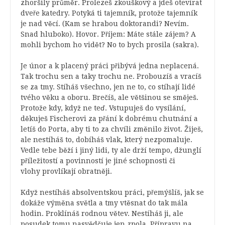
zhoršily průměr.
Prolezeš zkouškový a jdeš otevírat
dveře katedry. Potyká ti tajemník, protože tajemník
je nad věcí. (Kam se hrabou doktorandi? Nevím.
Snad hluboko). Hovor. Příjem: Máte stále zájem? A
mohli bychom ho vidět? No to bych prosila (sakra).
Je únor a k placený práci přibývá jedna neplacená.
Tak trochu sen a taky trochu ne. Probouzíš a vracíš
se za tmy. Stíháš všechno, jen ne to, co stíhají lidé
tvého věku a oboru. Brečíš, ale většinou se směješ.
Protože kdy, když ne teď. Vstupuješ do vysílání,
děkuješ Fischerovi za přání k dobrému chutnání a
letíš do Porta, aby ti to za chvíli změnilo život. Žiješ,
ale nestíháš to, dobíháš vlak, který nezpomaluje.
Vedle tebe běží i jiný lidi, ty ale drží tempo, džunglí
příležitostí a povinností je jiné schopnosti či
vlohy provlíkají obratněji.
Když nestíháš absolventskou práci, přemýšlíš, jak se
dokáže výměna světla a tmy vtěsnat do tak mála
hodin. Proklínáš rodnou větev. Nestíháš ji, ale
posudek tomu nasvědčuje jen zpola. Přípravu na