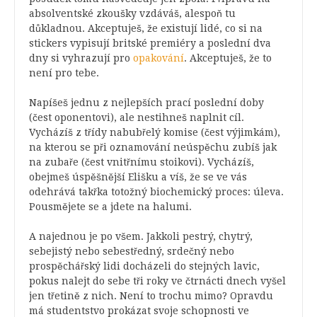
absolventské zkoušky vzdáváš, alespoň tu
důkladnou. Akceptuješ, že existují lidé, co si na
stickers vypisují britské premiéry a poslední dva
dny si vyhrazují pro
opakování
. Akceptuješ, že to
není pro tebe.
Napíšeš jednu z nejlepších prací poslední doby
(čest oponentovi), ale nestihneš naplnit cíl.
Vycházíš z třídy nabubřelý komise (čest výjimkám),
na kterou se při oznamování neúspěchu zubíš jak
na zubaře (čest vnitřnímu stoikovi). Vycházíš,
obejmeš úspěšnější Elišku a víš, že se ve vás
odehrává takřka totožný biochemický proces: úleva.
Pousmějete se a jdete na halumi.
A najednou je po všem. Jakkoli pestrý, chytrý,
sebejistý nebo sebestředný, srdečný nebo
prospěchářský lidi docházeli do stejných lavic,
pokus nalejt do sebe tři roky ve čtrnácti dnech vyšel
jen třetině z nich. Není to trochu mimo? Opravdu
má studentstvo prokázat svoje schopnosti ve