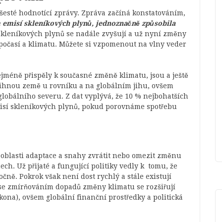
šesté hodnotící zprávy. Zpráva začíná konstatováním,
m emisí skleníkových plynů, jednoznačně způsobila
 skleníkových plynů se nadále zvyšují a už nyní změny
počasí a klimatu. Můžete si vzpomenout na vlny veder
ejméně přispěly k současné změně klimatu, jsou a ještě
tihnou země u rovníku a na globálním jihu, ovšem
 globálního severu. Z dat vyplývá, že 10 % nejbohatších
isí skleníkových plynů, pokud porovnáme spotřebu
v oblasti adaptace a snahy zvrátit nebo omezit změnu
ch. Už přijaté a fungující politiky vedly k tomu, že
čně. Pokrok však není dost rychlý a stále existují
í se zmírňováním dopadů změny klimatu se rozšiřují
kona), ovšem globální finanční prostředky a politická