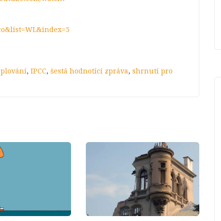
co&list=WL&index=5
eplování
,
IPCC
,
šestá hodnotící zpráva
,
shrnutí pro