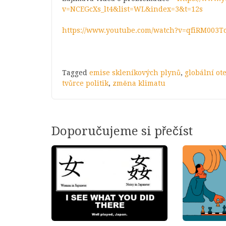
v=NCEGcXs_lt4&list=WL&index=3&t=12s
https://www.youtube.com/watch?v=qfiRM003T
Tagged
emise skleníkových plynů
,
globální ot
tvůrce politik
,
změna klimatu
Doporučujeme si přečíst