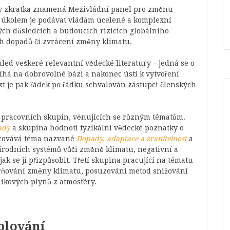
ky zkratka znamená Mezivládní panel pro změnu
ž úkolem je podávat vládám ucelené a komplexní
ch důsledcích a budoucích rizicích globálního
ch dopadů či zvrácení změny klimatu.
led veškeré relevantní vědecké literatury – jedná se o
bíhá na dobrovolné bázi a nakonec ústí k vytvoření
ext je pak řádek po řádku schvalován zástupci členských
ří pracovních skupin, věnujících se různým tématům.
ady
a skupina hodnotí fyzikální vědecké poznatky o
acovává téma nazvané
Dopady, adaptace a zranitelnost
a
írodních systémů vůči změně klimatu, negativní a
ak se jí přizpůsobit. Třetí skupina pracující na tématu
rňování změny klimatu, posuzování metod snižování
níkových plynů z atmosféry.
plování