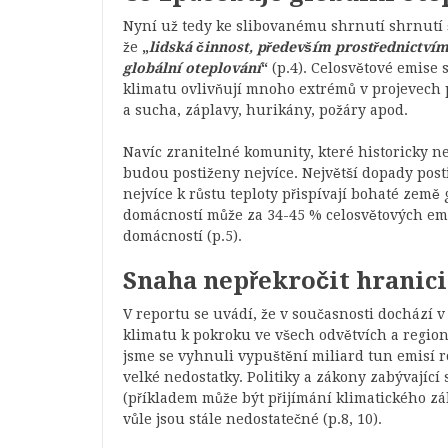
Nyní už tedy ke slibovanému shrnutí shrnutí 
že
„
lidská činnost, především prostřednictví
globální oteplování
“
(p.4). Celosvětové emise
klimatu ovlivňují mnoho extrémů v projevech 
a sucha, záplavy, hurikány, požáry apod.
Navíc zranitelné komunity, které historicky n
budou postiženy nejvíce. Největší dopady pos
nejvíce k růstu teploty přispívají bohaté země
domácností může za 34-45 % celosvětových em
domácností (p.5).
Snaha nepřekročit hranici
V reportu se uvádí, že v současnosti dochází 
klimatu k pokroku ve všech odvětvích a regione
jsme se vyhnuli vypuštění miliard tun emisí ro
velké nedostatky. Politiky a zákony zabývajíc
(příkladem může být přijímání klimatického zá
vůle jsou stále nedostatečné (p.8, 10).