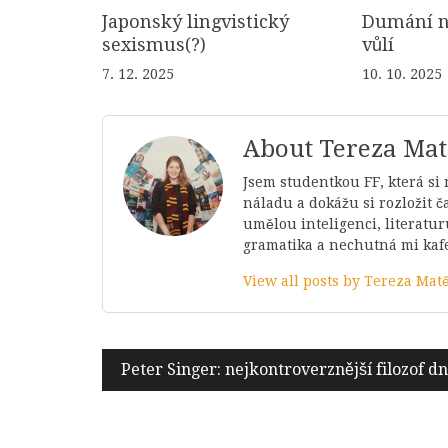
Japonský lingvistický
Dumání n
sexismus(?)
vůlí
7. 12. 2025
10. 10. 2025
About Tereza Ma
Jsem studentkou FF, která si
náladu a dokážu si rozložit 
umělou inteligenci, literatur
gramatika a nechutná mi kaf
View all posts by Tereza Mat
Navigace
Peter Singer: nejkontroverznější filozof d
pro
příspěvek