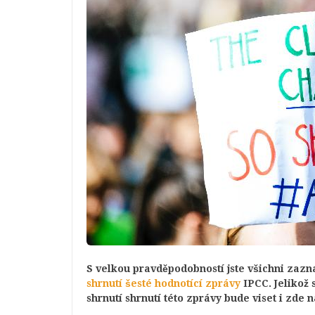
S velkou pravděpodobností jste všichni zazn
shrnutí šesté hodnotící zprávy
IPCC. Jelikož 
shrnutí shrnutí této zprávy bude viset i zde 