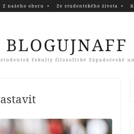
Z našeho oboru
Ze studentského života
R
BLOGUJNAFF
 studentek Fakulty filozofické Západočeské un
zastavit