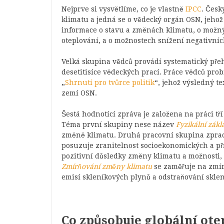
Nejprve si vysvětlíme, co je vlastně
IPCC
. Čes
klimatu a jedná se o vědecký orgán OSN, jeho
informace o stavu a změnách klimatu, o možný
oteplování, a o možnostech snížení negativní
Velká skupina vědců provádí systematický přeh
desetitisíce vědeckých prací. Práce vědců pro
„
Shrnutí pro tvůrce politik
“, jehož výsledný t
zemí OSN.
Šestá hodnotící zpráva je založena na práci t
Téma první skupiny nese název
Fyzikální zákl
změně klimatu. Druhá pracovní skupina zpr
posuzuje zranitelnost socioekonomických a př
pozitivní důsledky změny klimatu a možnosti, j
Zmírňování změny klimatu
se zaměřuje na zmí
emisí skleníkových plynů a odstraňování skle
Co způsobuje globální ote