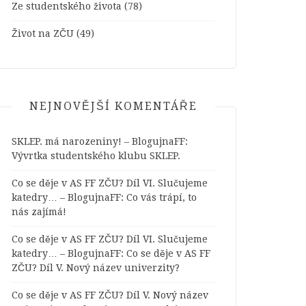
Ze studentského života
(78)
Život na ZČU
(49)
NEJNOVĚJŠÍ KOMENTÁŘE
SKLEP. má narozeniny! – BlogujnaFF
:
Vývrtka studentského klubu SKLEP.
Co se děje v AS FF ZČU? Díl VI. Slučujeme
katedry… – BlogujnaFF
:
Co vás trápí, to
nás zajímá!
Co se děje v AS FF ZČU? Díl VI. Slučujeme
katedry… – BlogujnaFF
:
Co se děje v AS FF
ZČU? Díl V. Nový název univerzity?
Co se děje v AS FF ZČU? Díl V. Nový název