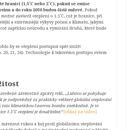
ité hranici (1,5˚C nebo 2˚C), pokud se emise
ovinu a do roku 2050 budou čistě nulové.
Pokud
možné zastavit oteplení o 1.5˚C, což je hranice, při
tější a extrémnější výkyvy počasí a klimatu, jakými
, což zapříčiní neúrodu a vymírání druhů, které bude
ohlo by se oteplení postupně opět snížit
. 20, 21, 24). Technologie k takovému postupu ovšem
žitost
uvedené závěrečné zprávy řekl, „
Lidstvo se pohybuje
ěk je zodpovědný za prakticky veškeré globální oteplování
ak tuto klimatickou časovou bombu zneškodnit. Je to
ice 1.5˚C oteplení je dosažitelné.
“
[odkaz na video]
d mávnout rukou a boj proti globálnímu oteplování