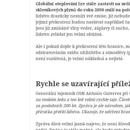
Globální oteplování lze stále zastavit na urč
skleníkových plynů do roku 2030 sníží na pol
lidstvo drasticky nesníží své emise, již nebude 
jejímž překročení budou nastávat například čas
jsou již zmíněné vlny veder, záplavy či sucho
lidstvo zvládat jen velmi obtížně.
Ale i pokud dojde k překročení této hranice, m
odstraňováním oxidu uhličitého z atmosféry (p
není rozšířená, je velmi nákladná a nejistá.
Rychle se uzavírající příle
Generální tajemník OSN Antonio Guterres při 
na tenkém ledu a ten led velmi rychle taje. Člov
za posledních 200 let. Zpráva je ale návodem, j
příručka přežití lidstva. Ukazuje, že udržení hran
Zpráva dává velmi jasně najevo, že není důvo