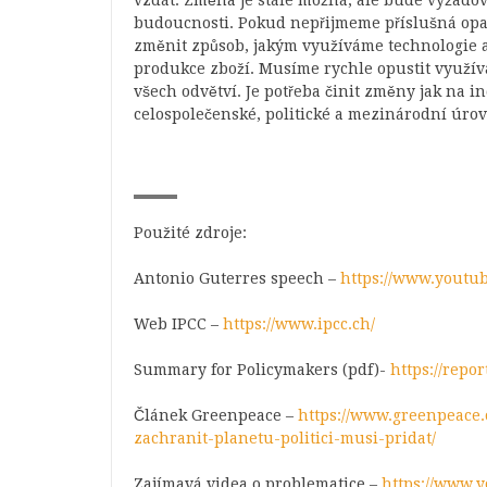
vzdát. Změna je stále možná, ale bude vyžadov
budoucnosti. Pokud nepřijmeme příslušná opat
změnit způsob, jakým využíváme technologie a 
produkce zboží. Musíme rychle opustit využívá
všech odvětví. Je potřeba činit změny jak na i
celospolečenské, politické a mezinárodní úrov
Použité zdroje:
Antonio Guterres speech –
https://www.yout
Web IPCC –
https://www.ipcc.ch/
Summary for Policymakers (pdf)-
https://repo
Článek Greenpeace –
https://www.greenpeace.
zachranit-planetu-politici-musi-pridat/
Zajímavá videa o problematice –
https://www.