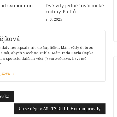
ad svobodnou
Dvě vily jedné továrnické
rodiny. Piettů.
9. 6. 2025
tějková
 nikdy nenapsala nic do šuplíčku. Mám vždy dobrou
čas tak, abych všechno stihla. Mám ráda Karla Čapka,
u a spoustu dalších věcí. Jsem zvědavá, baví mě
e.
ějková →
neška
Co se děje v AS FF? Díl III. Hodina pravdy