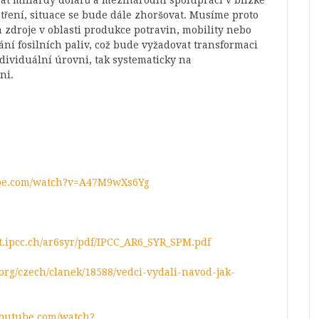
at miliardy dolarů a mezinárodní spolupráci v blízké
ření, situace se bude dále zhoršovat. Musíme proto
zdroje v oblasti produkce potravin, mobility nebo
ní fosilních paliv, což bude vyžadovat transformaci
ndividuální úrovni, tak systematicky na
ni.
ube.com/watch?v=A47M9wXs6Yg
rt.ipcc.ch/ar6syr/pdf/IPCC_AR6_SYR_SPM.pdf
org/czech/clanek/18588/vedci-vydali-navod-jak-
youtube.com/watch?