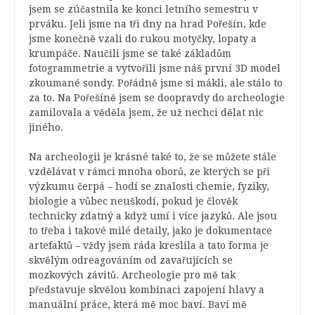
jsem se zúčastnila ke konci letního semestru v
prváku. Jeli jsme na tři dny na hrad Pořešín, kde
jsme konečně vzali do rukou motyčky, lopaty a
krumpáče. Naučili jsme se také základům
fotogrammetrie a vytvořili jsme náš první 3D model
zkoumané sondy. Pořádně jsme si mákli, ale stálo to
za to. Na Pořešíně jsem se doopravdy do archeologie
zamilovala a věděla jsem, že už nechci dělat nic
jiného.
Na archeologii je krásné také to, že se můžete stále
vzdělávat v rámci mnoha oborů, ze kterých se při
výzkumu čerpá – hodí se znalosti chemie, fyziky,
biologie a vůbec neuškodí, pokud je člověk
technicky zdatný a když umí i více jazyků. Ale jsou
to třeba i takové milé detaily, jako je dokumentace
artefaktů – vždy jsem ráda kreslila a tato forma je
skvělým odreagováním od zavařujících se
mozkových závitů. Archeologie pro mě tak
představuje skvělou kombinaci zapojení hlavy a
manuální práce, která mě moc baví. Baví mě