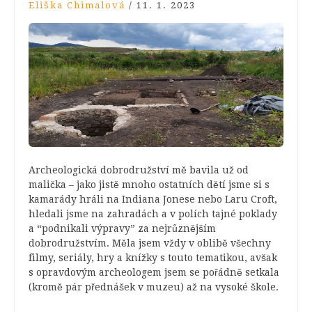
Eliška Chimalová
/
11. 1. 2023
Archeologická dobrodružství mě bavila už od
malička – jako jistě mnoho ostatních dětí jsme si s
kamarády hráli na Indiana Jonese nebo Laru Croft,
hledali jsme na zahradách a v polích tajné poklady
a “podnikali výpravy” za nejrůznějším
dobrodružstvím. Měla jsem vždy v oblibě všechny
filmy, seriály, hry a knížky s touto tematikou, avšak
s opravdovým archeologem jsem se pořádně setkala
(kromě pár přednášek v muzeu) až na vysoké škole.