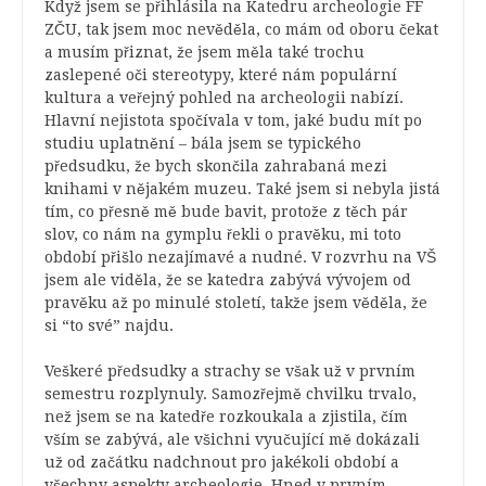
Když jsem se přihlásila na Katedru archeologie FF
ZČU, tak jsem moc nevěděla, co mám od oboru čekat
a musím přiznat, že jsem měla také trochu
zaslepené oči stereotypy, které nám populární
kultura a veřejný pohled na archeologii nabízí.
Hlavní nejistota spočívala v tom, jaké budu mít po
studiu uplatnění – bála jsem se typického
předsudku, že bych skončila zahrabaná mezi
knihami v nějakém muzeu. Také jsem si nebyla jistá
tím, co přesně mě bude bavit, protože z těch pár
slov, co nám na gymplu řekli o pravěku, mi toto
období přišlo nezajímavé a nudné. V rozvrhu na VŠ
jsem ale viděla, že se katedra zabývá vývojem od
pravěku až po minulé století, takže jsem věděla, že
si “to své” najdu.
Veškeré předsudky a strachy se však už v prvním
semestru rozplynuly. Samozřejmě chvilku trvalo,
než jsem se na katedře rozkoukala a zjistila, čím
vším se zabývá, ale všichni vyučující mě dokázali
už od začátku nadchnout pro jakékoli období a
všechny aspekty archeologie. Hned v prvním