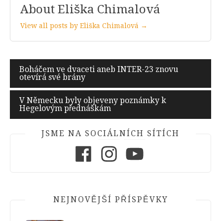
About Eliška Chimalová
View all posts by Eliška Chimalová →
Navigace
Boháčem ve dvaceti aneb INTER-23 znovu
otevírá své brány
pro
příspěvek
V Německu byly objeveny poznámky k
Hegelovým přednáškám
JSME NA SOCIÁLNÍCH SÍTÍCH
Facebook
Instagram
Youtube
NEJNOVĚJŠÍ PŘÍSPĚVKY