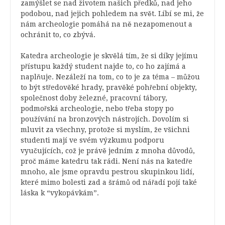
zamýšlet se nad životem našich předků, nad jeho
podobou, nad jejich pohledem na svět. Líbí se mi, že
nám archeologie pomáhá na ně nezapomenout a
ochránit to, co zbývá.
Katedra archeologie je skvělá tím
, že si díky jejímu
přístupu každý student najde to, co ho zajímá a
naplňuje. Nezáleží na tom, co to je za téma – můžou
to být středověké hrady, pravěké pohřební objekty,
společnost doby železné, pracovní tábory,
podmořská archeologie, nebo třeba stopy po
používání na bronzových nástrojích. Dovolím si
mluvit za všechny, protože si myslím, že všichni
studenti mají ve svém výzkumu podporu
vyučujících, což je právě jedním z mnoha důvodů,
proč máme katedru tak rádi. Není nás na katedře
mnoho, ale jsme opravdu pestrou skupinkou lidí,
které mimo bolesti zad a šrámů od nářadí pojí také
láska k “vykopávkám”.