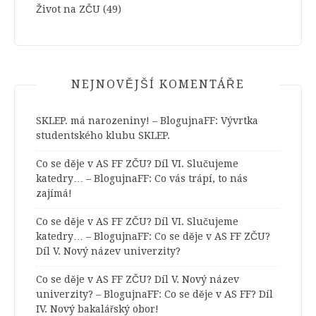
Život na ZČU
(49)
NEJNOVĚJŠÍ KOMENTÁŘE
SKLEP. má narozeniny! – BlogujnaFF
:
Vývrtka
studentského klubu SKLEP.
Co se děje v AS FF ZČU? Díl VI. Slučujeme
katedry… – BlogujnaFF
:
Co vás trápí, to nás
zajímá!
Co se děje v AS FF ZČU? Díl VI. Slučujeme
katedry… – BlogujnaFF
:
Co se děje v AS FF ZČU?
Díl V. Nový název univerzity?
Co se děje v AS FF ZČU? Díl V. Nový název
univerzity? – BlogujnaFF
:
Co se děje v AS FF? Díl
IV. Nový bakalářský obor!