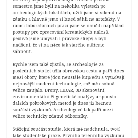
semestru jsme byli na několika výletech po
archeologických lokalitách, užili jsme si víkend na
zámku a hlavně jsme si hned sáhli na artefakty. V
rámci laboratorních prací jsme se naučili například
postupy pro zpracování keramických nálezů,
pečlivě jsme umývali i pravěké střepy a byli
nadšeni, že si na něco tak starého můžeme
sáhnout.
Rychle jsem také zjistila, že archeologie za
posledních sto let ušla obrovskou cestu a patří dnes
mezi obory, které jdou neustále kupředu a využívají
nejnovější moderní technologie, což mě osobně
velice zaujalo. Drony, LIDAR, 3D skenování,
environmentální či genetické analýzy a spousta
dalších pokrokových metod je dnes již běžnou
součástí výzkumů. Archeologové tak patří mezi
velice technicky zdatné odborníky.
Stěžejní součást studia, která mě nadchnula, tvoří
také studentské praxe. Prvního terénního výzkumu