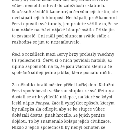
vůbec nemohli mluvit do záležitostí ostatních.
Současně záviděli kamenným červům jejich stín, ale
nechápali jejich hloupost. Nechápali, proč kamenní
červi opustili své tunely, jen protože věřili v to, že se
tam někde nachází nějaké hloupé světlo. Přišlo jim
to zastaralé. Oni měli pod sluncem světlo stále a
rozhodně se jim to nezamlouvalo.
Řeči o rozdílech mezi červy brzy prolezly všechny
tři společnosti. Červi si o nich povídali natolik, až
úplně zapomněli na to, že jsou všichni stejní a že
společně sdílejí jedno jablko, které pomalu ničili.
Za několik obratů měsíce přišel hořký den. Kalužní
červi spotřebovali veškerou slupku ze své třetiny a
dostali se až k vybledlé nálepce, na které se kdysi
leskl nápis
Pangea
. Začali vymýšlet způsob, kterým
by nálepka šla odlepit, aby se ke slupce vůbec
dokázali dostat. Jinak hrozilo, že jejich peníze
dojdou. To by znamenalo kolaps jejich civilizace.
Nikdo z jejich společnosti by nebyl ochoten se