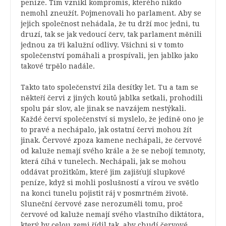
peníze. Tím vznikl kompromis, kterého nikdo
nemohl zneužít. Pojmenovali ho parlament. Aby se
jejich společnost nehádala, že tu drží moc jedni, tu
druzí, tak se jak vedoucí červ, tak parlament měnili
jednou za tři kalužní odlivy. Všichni si v tomto
společenství pomáhali a prospívali, jen jablko jako
takové trpělo nadále.
Takto tato společenství žila desítky let. Tu a tam se
někteří červi z jiných koutů jablka setkali, prohodili
spolu pár slov, ale jinak se navzájem nestýkali.
Každé červí společenství si myslelo, že jedině ono je
to pravé a nechápalo, jak ostatní červi mohou žít
jinak. Červové zpoza kamene nechápali, že červové
od kaluže nemají svého krále a že se nebojí temnoty,
která číhá v tunelech. Nechápali, jak se mohou
oddávat prožitkům, které jim zajišťují slupkové
peníze, když si mohli poslušností a vírou ve světlo
na konci tunelu pojistit ráj v posmrtném životě.
Sluneční červové zase nerozuměli tomu, proč
červové od kaluže nemají svého vlastního diktátora,
který by celou zemi řídil tak, aby chudí červové