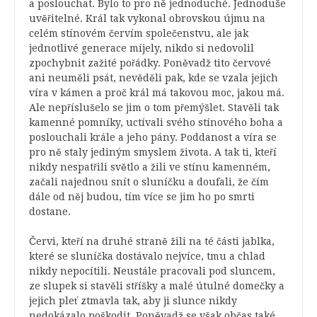
a poslouchat. Bylo to pro ně jednoduché. Jednoduše
uvěřitelné. Král tak vykonal obrovskou újmu na
celém stínovém červím společenstvu, ale jak
jednotlivé generace míjely, nikdo si nedovolil
zpochybnit zažité pořádky. Poněvadž tito červové
ani neuměli psát, nevěděli pak, kde se vzala jejich
víra v kámen a proč král má takovou moc, jakou má.
Ale nepříslušelo se jim o tom přemýšlet. Stavěli tak
kamenné pomníky, uctívali svého stínového boha a
poslouchali krále a jeho pány. Poddanost a víra se
pro ně staly jediným smyslem života. A tak ti, kteří
nikdy nespatřili světlo a žili ve stínu kamenném,
začali najednou snít o sluníčku a doufali, že čím
dále od něj budou, tím více se jim ho po smrti
dostane.
Červi, kteří na druhé straně žili na té části jablka,
které se sluníčka dostávalo nejvíce, tmu a chlad
nikdy nepocítili. Neustále pracovali pod sluncem,
ze slupek si stavěli stříšky a malé útulné domečky a
jejich pleť ztmavla tak, aby ji slunce nikdy
nedokázalo poškodit. Poněvadž se však občas také