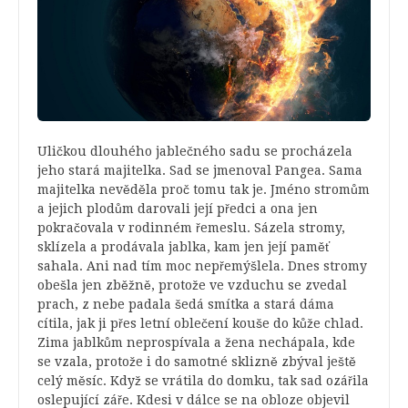
Uličkou dlouhého jablečného sadu se procházela
jeho stará majitelka. Sad se jmenoval Pangea. Sama
majitelka nevěděla proč tomu tak je. Jméno stromům
a jejich plodům darovali její předci a ona jen
pokračovala v rodinném řemeslu. Sázela stromy,
sklízela a prodávala jablka, kam jen její paměť
sahala. Ani nad tím moc nepřemýšlela. Dnes stromy
obešla jen zběžně, protože ve vzduchu se zvedal
prach, z nebe padala šedá smítka a stará dáma
cítila, jak ji přes letní oblečení kouše do kůže chlad.
Zima jablkům neprospívala a žena nechápala, kde
se vzala, protože i do samotné sklizně zbýval ještě
celý měsíc. Když se vrátila do domku, tak sad ozářila
oslepující záře. Kdesi v dálce se na obloze objevil