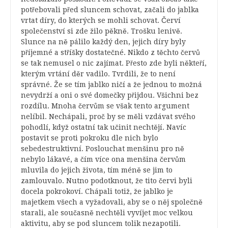
potřebovali před sluncem schovat, začali do jablka
vrtat díry, do kterých se mohli schovat. Červí
společenství si zde žilo pěkně. Trošku lenivě.
Slunce na ně pálilo každý den, jejich díry byly
příjemné a stříšky dostatečné. Nikdo z těchto červů
se tak nemusel o nic zajímat. Přesto zde byli někteří,
kterým vrtání děr vadilo. Tvrdili, že to není
správné. Že se tím jablko ničí a že jednou to možná
nevydrží a oni o své domečky přijdou. Všichni bez
rozdílu. Mnoha červům se však tento argument
nelíbil. Nechápali, proč by se měli vzdávat svého
pohodlí, když ostatní tak učinit nechtějí. Navíc
postavit se proti pokroku dle nich bylo
sebedestruktivní. Poslouchat menšinu pro ně
nebylo lákavé, a čím více ona menšina červům
mluvila do jejich života, tím méně se jim to
zamlouvalo. Nutno podotknout, že tito červi byli
docela pokrokoví. Chápali totiž, že jablko je
majetkem všech a vyžadovali, aby se o něj společně
starali, ale současně nechtěli vyvíjet moc velkou
aktivitu, aby se pod sluncem tolik nezapotili.