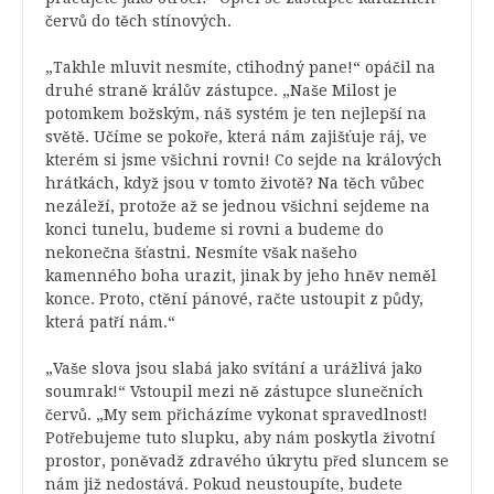
červů do těch stínových.
„Takhle mluvit nesmíte, ctihodný pane!“ opáčil na
druhé straně králův zástupce. „Naše Milost je
potomkem božským, náš systém je ten nejlepší na
světě. Učíme se pokoře, která nám zajišťuje ráj, ve
kterém si jsme všichni rovni! Co sejde na králových
hrátkách, když jsou v tomto životě? Na těch vůbec
nezáleží, protože až se jednou všichni sejdeme na
konci tunelu, budeme si rovni a budeme do
nekonečna šťastni. Nesmíte však našeho
kamenného boha urazit, jinak by jeho hněv neměl
konce. Proto, ctění pánové, račte ustoupit z půdy,
která patří nám.“
„Vaše slova jsou slabá jako svítání a urážlivá jako
soumrak!“ Vstoupil mezi ně zástupce slunečních
červů. „My sem přicházíme vykonat spravedlnost!
Potřebujeme tuto slupku, aby nám poskytla životní
prostor, poněvadž zdravého úkrytu před sluncem se
nám již nedostává. Pokud neustoupíte, budete