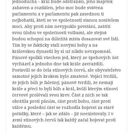
jednoduchá – král bude odstraněn, jeho majetek
zabaven a rozdělen, jeho moc bude svěřena
parlamentu a v parlamentu pak zasednou ti
nejbohatší, kteří se ve společnosti stanou nositelem
moci. Aby proti nim nevypuklo povstání, zaštítí
svou úlohu ve společnosti volbami, ale stejně
budou schopni na důležitá místa dosazovat své lidi.
Tím by se fakticky stali novými bohy a na
královskou dynastii by si už nikdo nevzpomněl.
Pánové spolkli všechen jed, který ze špehových úst
vycházel a jednoho dne tak krále zavraždili.
Postavili se do čela stínových červů, ale obyvatelstvo
samotné jejich krokem bylo zmatené. Vojáci tvrdili,
že jejich bůh je falešný, pánové tvrdili, že nemají
krále a přeci to byli bůh a král, kvůli kterým stínoví
červové prolévali svou krev. Část z nich se tak
obrátila proti pánům, část proti bohu, část proti
válce a poslední část se rozhodla bojovat za staré
pořádky, které – jak se zdálo – již neexistovaly. I v
zemi stínových červů tak každý začal bojovat proti
každému.