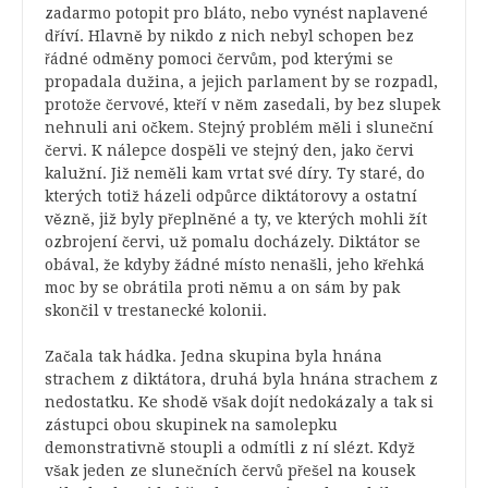
zadarmo potopit pro bláto, nebo vynést naplavené
dříví. Hlavně by nikdo z nich nebyl schopen bez
řádné odměny pomoci červům, pod kterými se
propadala dužina, a jejich parlament by se rozpadl,
protože červové, kteří v něm zasedali, by bez slupek
nehnuli ani očkem. Stejný problém měli i sluneční
červi. K nálepce dospěli ve stejný den, jako červi
kalužní. Již neměli kam vrtat své díry. Ty staré, do
kterých totiž házeli odpůrce diktátorovy a ostatní
vězně, již byly přeplněné a ty, ve kterých mohli žít
ozbrojení červi, už pomalu docházely. Diktátor se
obával, že kdyby žádné místo nenašli, jeho křehká
moc by se obrátila proti němu a on sám by pak
skončil v trestanecké kolonii.
Začala tak hádka. Jedna skupina byla hnána
strachem z diktátora, druhá byla hnána strachem z
nedostatku. Ke shodě však dojít nedokázaly a tak si
zástupci obou skupinek na samolepku
demonstrativně stoupli a odmítli z ní slézt. Když
však jeden ze slunečních červů přešel na kousek