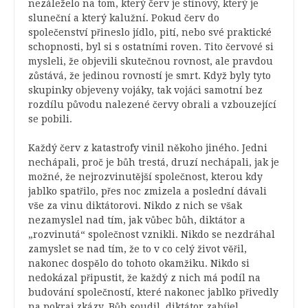
nezáleželo na tom, který červ je stínový, který je
sluneční a který kalužní. Pokud červ do
společenství přineslo jídlo, pití, nebo své praktické
schopnosti, byl si s ostatními roven. Tito červové si
mysleli, že objevili skutečnou rovnost, ale pravdou
zůstává, že jedinou rovností je smrt. Když byly tyto
skupinky objeveny vojáky, tak vojáci samotní bez
rozdílu původu nalezené červy obrali a vzbouzející
se pobili.
Každý červ z katastrofy vinil někoho jiného. Jedni
nechápali, proč je bůh trestá, druzí nechápali, jak je
možné, že nejrozvinutější společnost, kterou kdy
jablko spatřilo, přes noc zmizela a poslední dávali
vše za vinu diktátorovi. Nikdo z nich se však
nezamyslel nad tím, jak vůbec bůh, diktátor a
„rozvinutá“ společnost vznikli. Nikdo se nezdráhal
zamyslet se nad tím, že to v co celý život věřil,
nakonec dospělo do tohoto okamžiku. Nikdo si
nedokázal připustit, že každý z nich má podíl na
budování společností, které nakonec jablko přivedly
na pokraj zkázy. Bůh soudil, diktátor zabíjel,