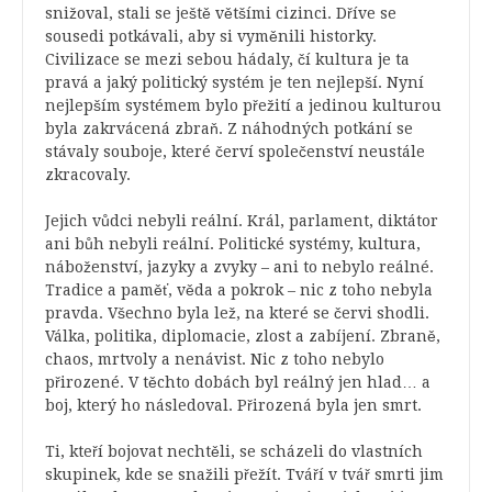
snižoval, stali se ještě většími cizinci. Dříve se
sousedi potkávali, aby si vyměnili historky.
Civilizace se mezi sebou hádaly, čí kultura je ta
pravá a jaký politický systém je ten nejlepší. Nyní
nejlepším systémem bylo přežití a jedinou kulturou
byla zakrvácená zbraň. Z náhodných potkání se
stávaly souboje, které červí společenství neustále
zkracovaly.
Jejich vůdci nebyli reální. Král, parlament, diktátor
ani bůh nebyli reální. Politické systémy, kultura,
náboženství, jazyky a zvyky – ani to nebylo reálné.
Tradice a paměť, věda a pokrok – nic z toho nebyla
pravda. Všechno byla lež, na které se červi shodli.
Válka, politika, diplomacie, zlost a zabíjení. Zbraně,
chaos, mrtvoly a nenávist. Nic z toho nebylo
přirozené. V těchto dobách byl reálný jen hlad… a
boj, který ho následoval. Přirozená byla jen smrt.
Ti, kteří bojovat nechtěli, se scházeli do vlastních
skupinek, kde se snažili přežít. Tváří v tvář smrti jim