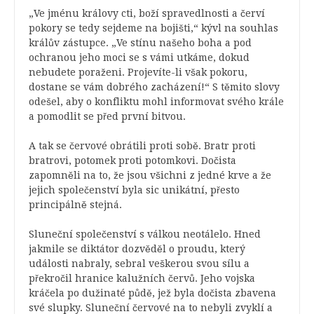
„Ve jménu královy cti, boží spravedlnosti a červí
pokory se tedy sejdeme na bojišti,“ kývl na souhlas
králův zástupce. „Ve stínu našeho boha a pod
ochranou jeho moci se s vámi utkáme, dokud
nebudete poraženi. Projevíte-li však pokoru,
dostane se vám dobrého zacházení!“ S těmito slovy
odešel, aby o konfliktu mohl informovat svého krále
a pomodlit se před první bitvou.
A tak se červové obrátili proti sobě. Bratr proti
bratrovi, potomek proti potomkovi. Dočista
zapomněli na to, že jsou všichni z jedné krve a že
jejich společenství byla sic unikátní, přesto
principálně stejná.
Sluneční společenství s válkou neotálelo. Hned
jakmile se diktátor dozvěděl o proudu, který
události nabraly, sebral veškerou svou sílu a
překročil hranice kalužních červů. Jeho vojska
kráčela po dužinaté půdě, jež byla dočista zbavena
své slupky. Sluneční červové na to nebyli zvyklí a