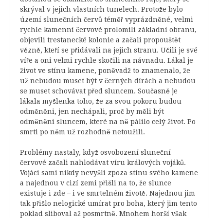
skrýval v jejich vlastních tunelech. Protože bylo
území slunečních červů téměř vyprázdněné, velmi
rychle kamenní červové prolomili základní obranu,
objevili trestanecké kolonie a začali propouštět
vězně, kteří se přidávali na jejich stranu. Učili je své
víře a oni velmi rychle skočili na návnadu. Lákal je
život ve stínu kamene, poněvadž to znamenalo, že
už nebudou muset být v černých dírách a nebudou
se muset schovávat před sluncem. Současně je
lákala myšlenka toho, že za svou pokoru budou
odměněni, jen nechápali, proč by měli být
odměněni sluncem, které na ně pálilo celý život. Po
smrti po něm už rozhodně netoužili.
Problémy nastaly, když osvobození sluneční
červové začali nahlodávat víru králových vojáků.
Vojáci sami nikdy nevyšli zpoza stínu svého kamene
a najednou v cizí zemi přišli na to, že slunce
existuje i zde – i ve smrtelném životě. Najednou jim
tak přišlo nelogické umírat pro boha, který jim tento
poklad sliboval až posmrtně. Mnohem horší však