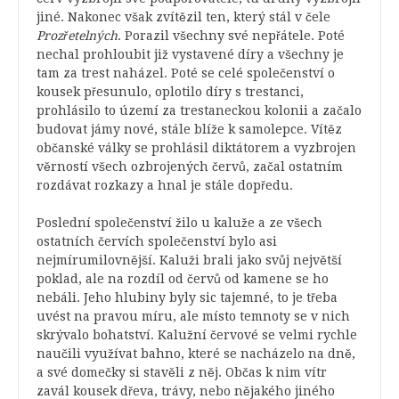
jiné. Nakonec však zvítězil ten, který stál v čele
Prozřetelných
. Porazil všechny své nepřátele. Poté
nechal prohloubit již vystavené díry a všechny je
tam za trest naházel. Poté se celé společenství o
kousek přesunulo, oplotilo díry s trestanci,
prohlásilo to území za trestaneckou kolonii a začalo
budovat jámy nové, stále blíže k samolepce. Vítěz
občanské války se prohlásil diktátorem a vyzbrojen
věrností všech ozbrojených červů, začal ostatním
rozdávat rozkazy a hnal je stále dopředu.
Poslední společenství žilo u kaluže a ze všech
ostatních červích společenství bylo asi
nejmírumilovnější. Kaluži brali jako svůj největší
poklad, ale na rozdíl od červů od kamene se ho
nebáli. Jeho hlubiny byly sic tajemné, to je třeba
uvést na pravou míru, ale místo temnoty se v nich
skrývalo bohatství. Kalužní červové se velmi rychle
naučili využívat bahno, které se nacházelo na dně,
a své domečky si stavěli z něj. Občas k nim vítr
zavál kousek dřeva, trávy, nebo nějakého jiného