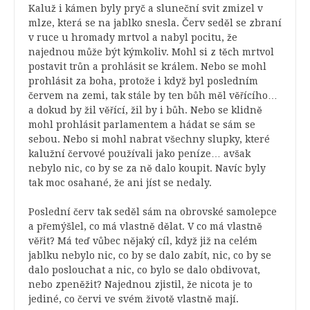
Kaluž i kámen byly pryč a sluneční svit zmizel v
mlze, která se na jablko snesla. Červ seděl se zbraní
v ruce u hromady mrtvol a nabyl pocitu, že
najednou může být kýmkoliv. Mohl si z těch mrtvol
postavit trůn a prohlásit se králem. Nebo se mohl
prohlásit za boha, protože i když byl posledním
červem na zemi, tak stále by ten bůh měl věřícího…
a dokud by žil věřící, žil by i bůh. Nebo se klidně
mohl prohlásit parlamentem a hádat se sám se
sebou. Nebo si mohl nabrat všechny slupky, které
kalužní červové používali jako peníze… avšak
nebylo nic, co by se za ně dalo koupit. Navíc byly
tak moc osahané, že ani jíst se nedaly.
Poslední červ tak seděl sám na obrovské samolepce
a přemýšlel, co má vlastně dělat. V co má vlastně
věřit? Má teď vůbec nějaký cíl, když již na celém
jablku nebylo nic, co by se dalo zabít, nic, co by se
dalo poslouchat a nic, co bylo se dalo obdivovat,
nebo zpeněžit? Najednou zjistil, že nicota je to
jediné, co červi ve svém životě vlastně mají.