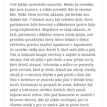
Celé jablko zachvátila anarchie. Nikdo již nevěděl,
kde jsou hranice, a nikdo nevěděl, kdo je vlastně
kdo. Válka všem červům ukázala, jak křehká moc
dokáže být. V dobách míru byl veleben král, slovo
parlamentu bylo konečné a diktátorova pozice byla
nezpochybnitelná. Najednou se však ukázalo, že
král, parlament i diktátor nejsou ničím jiným, než
prostými prázdnými slovy, která dokáží v dýmu
střelného prachu snadno upadnout v zapomnění.
Ze začátku války moc drželi ti, kteří měli jídlo a pití.
Tím si dokázali koupit všechny a zajistit si dostatek
obrany. Pak ale jídlo i pití došlo a moc přešla na ty,
kteří drželi zbraně. Ochranka a milice se postavily
proti červům, kteří je živili, dokud jim zdroje stačily,
obrali je o všechny zbytky a pak přešli o dům dál.
Víra v instituce se ztrácela jako pláč v divoké letní
bouři. Parlament se propadl do země, diktátor byl
zabit a nahrazen stovkou dalších, kteří začali
bojovat mezi sebou. Stín pod kamenem se změnil v
krvavou skvrnu, kde již nikdo nechápal, pro co
vlastně zabíjí a pro co umírá. Jak se počet červů