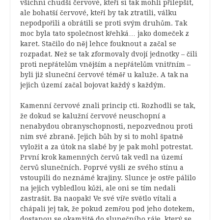
všichni chudší červové, kteří si tak mohli přilepšit,
ale bohatší červové, kteří by tak ztratili, válku
nepodpořili a obrátili se proti svým druhům. Tak
moc byla tato společnost křehká… jako domeček z
karet. Stačilo do něj lehce fouknout a začal se
rozpadat. Než se tak zformovaly dvojí jednotky – čili
proti nepřátelům vnějším a nepřátelům vnitřním –
byli již sluneční červové téměř u kaluže. A tak na
jejich území začal bojovat každý s každým.
Kamenní červové znali princip cti. Rozhodli se tak,
že dokud se kalužní červové neuschopní a
nenabydou obranyschopnosti, nepozvednou proti
nim své zbraně. Jejich bůh by si to mohl špatně
vyložit a za útok na slabé by je pak mohl potrestat.
První krok kamenných červů tak vedl na území
červů slunečních. Poprvé vyšli ze svého stínu a
vstoupili do neznámé krajiny. Slunce je ostře pálilo
na jejich vybledlou kůži, ale oni se tím nedali
zastrašit. Ba naopak! Ve své víře světlo vítali a
chápali jej tak, že pokud zemřou pod jeho dotekem,
dostanou se okamžitě do slunečního ráje, který se