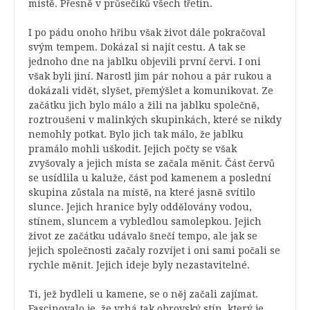
místě. Přesně v průsečíků všech třetin.
I po pádu onoho hřibu však život dále pokračoval
svým tempem. Dokázal si najít cestu. A tak se
jednoho dne na jablku objevili první červi. I oni
však byli jiní. Narostl jim pár nohou a pár rukou a
dokázali vidět, slyšet, přemýšlet a komunikovat. Ze
začátku jich bylo málo a žili na jablku společně,
roztroušeni v malinkých skupinkách, které se nikdy
nemohly potkat. Bylo jich tak málo, že jablku
pramálo mohli uškodit. Jejich počty se však
zvyšovaly a jejich místa se začala měnit. Část červů
se usídlila u kaluže, část pod kamenem a poslední
skupina zůstala na místě, na které jasně svítilo
slunce. Jejich hranice byly oddělovány vodou,
stínem, sluncem a vybledlou samolepkou. Jejich
život ze začátku udávalo šnečí tempo, ale jak se
jejich společnosti začaly rozvíjet i oni sami počali se
rychle měnit. Jejich ideje byly nezastavitelné.
Ti, jež bydleli u kamene, se o něj začali zajímat.
Fascinovalo je, že vrhá tak obrovský stín, který je