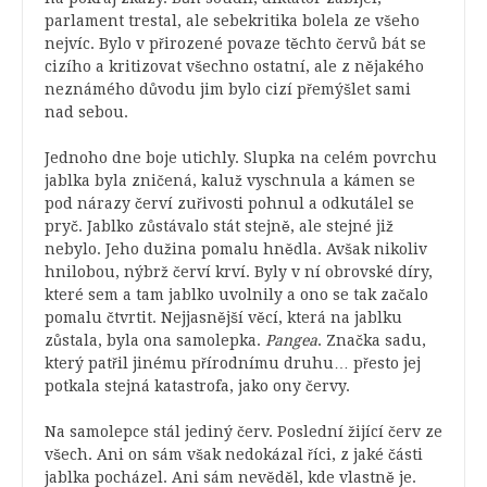
parlament trestal, ale sebekritika bolela ze všeho
nejvíc. Bylo v přirozené povaze těchto červů bát se
cizího a kritizovat všechno ostatní, ale z nějakého
neznámého důvodu jim bylo cizí přemýšlet sami
nad sebou.
Jednoho dne boje utichly. Slupka na celém povrchu
jablka byla zničená, kaluž vyschnula a kámen se
pod nárazy červí zuřivosti pohnul a odkutálel se
pryč. Jablko zůstávalo stát stejně, ale stejné již
nebylo. Jeho dužina pomalu hnědla. Avšak nikoliv
hnilobou, nýbrž červí krví. Byly v ní obrovské díry,
které sem a tam jablko uvolnily a ono se tak začalo
pomalu čtvrtit. Nejjasnější věcí, která na jablku
zůstala, byla ona samolepka.
Pangea
. Značka sadu,
který patřil jinému přírodnímu druhu… přesto jej
potkala stejná katastrofa, jako ony červy.
Na samolepce stál jediný červ. Poslední žijící červ ze
všech. Ani on sám však nedokázal říci, z jaké části
jablka pocházel. Ani sám nevěděl, kde vlastně je.