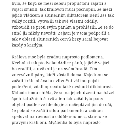
bylo, že když se mezi sebou propuštění zajatci a
vojáci smísili, tak královští muži pochopili, že mezi
jejich vládcem a slunečním diktátorem není zas tak
velký rozdíl. Vytvořili tak své vlastní oddíly,
vzbouřili se proti svým pánům a prohlásili, že se do
stínů již nikdy nevrátí! Zajatci je v tom podpořili a
tak v oblasti slunečních červů brzy začal bojovat
každý s každým.
Králova moc byla zradou naprosto podlomena.
Nechal si tak předvolat dědice pánů, jejichž vojáci
ho zradili, a uvěznil je na svém hradě. Tím
znervóznil pány, kteří zůstali doma. Najednou se
začali krále obávat a ovlivněni válkou pojali
podezření, zdali opravdu také neslouží diktátorovi.
Náhoda tomu chtěla, že se na jejich území nacházel
špeh kalužních červů a ten tak začal tyto pány
ohýbat podle své ideologie a našeptával jim do uší,
že pokud se zaštítí silou parlamentu a začnou
apelovat na rovnost a oddělenou moc, stanou se
pravými králi oni. Myšlenka to byla naprosto