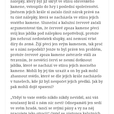
nálepky, který byl již skryt ve stínu obrovského
kamene, vstoupilo do hry i poslední společenství.
Jménem jejich krále si začalo činit nárok právě na
tu část nálepky, která se nacházela ve stínu jejich
svatého kamene. Sluneční a kalužní červové začali
argumentovat tím, že červové zpoza kamene přeci
svůj kus jablka pod nálepkou nepotřebují, protože
jim nehrozí nedostatek slupky, ani nemusí vrtat
díry do země. Žijí přeci jen svým kamenem, tak proč
se s nimi nepodělí? Jenže to byl právě ten problém,
protože červové zpoza kamene zatvrzele stáli za
tvrzením, že nevěřící červi se nesmí dotknout
jablka, které se nachází ve stínu jejich mocného
kamene. Mohli by jej tím urazit a on by pak mohl
zhasnout světlo, které se dle jejich krále nacházelo
v tunelech, kde již byl nespočet jejich předků. Jak by
pak mohli dojít spasení?
„Vždyť to vaše světlo nikdo nikdy neviděl, ani váš
současný král o něm nic neví! Odnepaměti jen sedí
ve svém hradě, tančí se svými pány a vy na něj
pracujete jako otroci!“ Opřel se zástupce kalužních