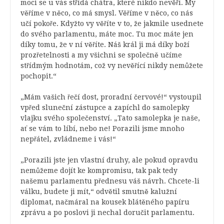
moci se u vás střídá chátra, které nikdo nevěří. My
věříme v něco, co má smysl. Věříme v něco, co nás
učí pokoře. Kdyžto vy věříte v to, že jakmile usednete
do svého parlamentu, máte moc. Tu moc máte jen
díky tomu, že v ní věříte. Náš král ji má díky boží
prozřetelnosti a my všichni se společně učíme
střídmým hodnotám, což vy nevěřící nikdy nemůžete
pochopit.“
„Mám vašich řečí dost, proradní červové!“ vystoupil
vpřed sluneční zástupce a zapíchl do samolepky
vlajku svého společenství. „Tato samolepka je naše,
ať se vám to líbí, nebo ne! Porazili jsme mnoho
nepřátel, zvládneme i vás!“
„Porazili jste jen vlastní druhy, ale pokud opravdu
nemůžeme dojít ke kompromisu, tak pak tedy
našemu parlamentu přednesu váš návrh. Chcete-li
válku, budete ji mít,“ odvětil smutně kalužní
diplomat, načmáral na kousek blátěného papíru
zprávu a po poslovi ji nechal doručit parlamentu.