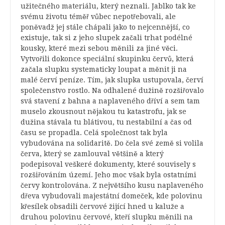
užitečného materiálu, který neznali. Jablko tak ke
svému životu téměř vůbec nepotřebovali, ale
poněvadž jej stále chápali jako to nejcennější, co
existuje, tak si z jeho slupek začali trhat podélné
kousky, které mezi sebou měnili za jiné věci.
Vytvořili dokonce speciální skupinku červů, která
začala slupku systematicky loupat a měnit ji na
malé červí peníze. Tím, jak slupka ustupovala, červí
společenstvo rostlo. Na odhalené dužině rozšiřovalo
svá stavení z bahna a naplaveného dříví a sem tam
muselo zkousnout nějakou tu katastrofu, jak se
dužina stávala tu blátivou, tu nestabilní a čas od
času se propadla. Celá společnost tak byla
vybudována na solidaritě. Do čela své země si volila
červa, který se zamlouval většině a který
podepisoval veškeré dokumenty, které souvisely s
rozšiřováním území. Jeho moc však byla ostatními
červy kontrolována. Z největšího kusu naplaveného
dřeva vybudovali majestátní domeček, kde polovinu
křesílek obsadili červové žijící hned u kaluže a
druhou polovinu červové, kteří slupku měnili na