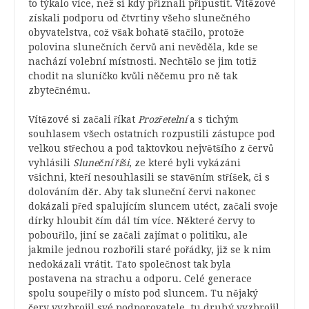
to týkalo více, než si kdy přiznali připustit. Vítězové
získali podporu od čtvrtiny všeho slunečného
obyvatelstva, což však bohatě stačilo, protože
polovina slunečních červů ani nevěděla, kde se
nachází volební místnosti. Nechtělo se jim totiž
chodit na sluníčko kvůli něčemu pro ně tak
zbytečnému.
Vítězové si začali říkat
Prozřetelní
a s tichým
souhlasem všech ostatních rozpustili zástupce pod
velkou střechou a pod taktovkou největšího z červů
vyhlásili
Sluneční říši
, ze které byli vykázáni
všichni, kteří nesouhlasili se stavěním stříšek, či s
dolováním děr. Aby tak sluneční červi nakonec
dokázali před spalujícím sluncem utéct, začali svoje
dírky hloubit čím dál tím více. Některé červy to
pobouřilo, jiní se začali zajímat o politiku, ale
jakmile jednou rozbořili staré pořádky, již se k nim
nedokázali vrátit. Tato společnost tak byla
postavena na strachu a odporu. Celé generace
spolu soupeřily o místo pod sluncem. Tu nějaký
červ vyzbrojil své podporovatele, tu druhý vyzbrojil