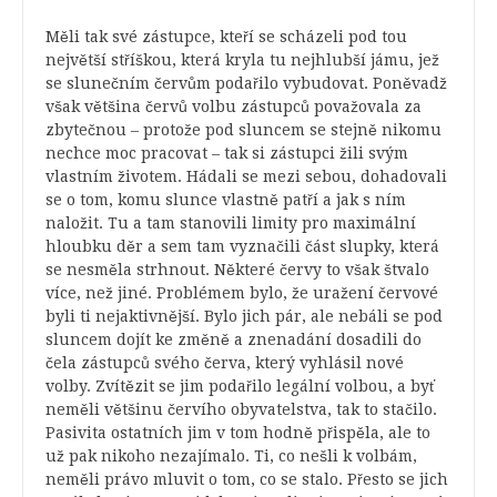
Měli tak své zástupce, kteří se scházeli pod tou
největší stříškou, která kryla tu nejhlubší jámu, jež
se slunečním červům podařilo vybudovat. Poněvadž
však většina červů volbu zástupců považovala za
zbytečnou – protože pod sluncem se stejně nikomu
nechce moc pracovat – tak si zástupci žili svým
vlastním životem. Hádali se mezi sebou, dohadovali
se o tom, komu slunce vlastně patří a jak s ním
naložit. Tu a tam stanovili limity pro maximální
hloubku děr a sem tam vyznačili část slupky, která
se nesměla strhnout. Některé červy to však štvalo
více, než jiné. Problémem bylo, že uražení červové
byli ti nejaktivnější. Bylo jich pár, ale nebáli se pod
sluncem dojít ke změně a znenadání dosadili do
čela zástupců svého červa, který vyhlásil nové
volby. Zvítězit se jim podařilo legální volbou, a byť
neměli většinu červího obyvatelstva, tak to stačilo.
Pasivita ostatních jim v tom hodně přispěla, ale to
už pak nikoho nezajímalo. Ti, co nešli k volbám,
neměli právo mluvit o tom, co se stalo. Přesto se jich