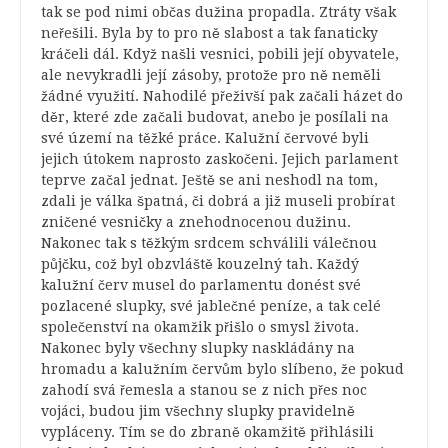
tak se pod nimi občas dužina propadla. Ztráty však
neřešili. Byla by to pro ně slabost a tak fanaticky
kráčeli dál. Když našli vesnici, pobili její obyvatele,
ale nevykradli její zásoby, protože pro ně neměli
žádné využití. Nahodilé přeživší pak začali házet do
děr, které zde začali budovat, anebo je posílali na
své území na těžké práce. Kalužní červové byli
jejich útokem naprosto zaskočeni. Jejich parlament
teprve začal jednat. Ještě se ani neshodl na tom,
zdali je válka špatná, či dobrá a již museli probírat
zničené vesničky a znehodnocenou dužinu.
Nakonec tak s těžkým srdcem schválili válečnou
půjčku, což byl obzvláště kouzelný tah. Každý
kalužní červ musel do parlamentu donést své
pozlacené slupky, své jablečné peníze, a tak celé
společenství na okamžik přišlo o smysl života.
Nakonec byly všechny slupky naskládány na
hromadu a kalužním červům bylo slíbeno, že pokud
zahodí svá řemesla a stanou se z nich přes noc
vojáci, budou jim všechny slupky pravidelně
vypláceny. Tím se do zbraně okamžitě přihlásili