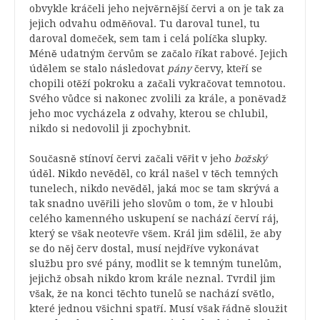
obvykle kráčeli jeho nejvěrnější červi a on je tak za
jejich odvahu odměňoval. Tu daroval tunel, tu
daroval domeček, sem tam i celá políčka slupky.
Méně udatným červům se začalo říkat rabové. Jejich
údělem se stalo následovat
pány
červy, kteří se
chopili otěží pokroku a začali vykračovat temnotou.
Svého vůdce si nakonec zvolili za krále, a poněvadž
jeho moc vycházela z odvahy, kterou se chlubil,
nikdo si nedovolil ji zpochybnit.
Současně stínoví červi začali věřit v jeho
božský
úděl. Nikdo nevěděl, co král našel v těch temných
tunelech, nikdo nevěděl, jaká moc se tam skrývá a
tak snadno uvěřili jeho slovům o tom, že v hloubi
celého kamenného uskupení se nachází červí ráj,
který se však neotevře všem. Král jim sdělil, že aby
se do něj červ dostal, musí nejdříve vykonávat
službu pro své pány, modlit se k temným tunelům,
jejichž obsah nikdo krom krále neznal. Tvrdil jim
však, že na konci těchto tunelů se nachází světlo,
které jednou všichni spatří. Musí však řádně sloužit