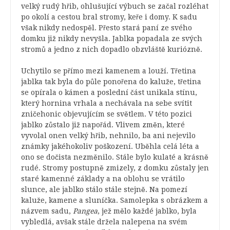
velký rudý hřib, ohlušující výbuch se začal rozléhat
po okolí a cestou bral stromy, keře i domy. K sadu
však nikdy nedospěl. Přesto stará paní ze svého
domku již nikdy nevyšla. Jablka popadala ze svých
stromů a jedno z nich dopadlo obzvláště kuriózně.
Uchytilo se přímo mezi kamenem a louží. Třetina
jablka tak byla do půle ponořena do kaluže, třetina
se opírala o kámen a poslední část unikala stínu,
který hornina vrhala a nechávala na sebe svítit
zničehonic objevujícím se světlem. V této pozici
jablko zůstalo již napořád. Vlivem změn, které
vyvolal onen velký hřib, nehnilo, ba ani nejevilo
známky jakéhokoliv poškození. Uběhla celá léta a
ono se dočista nezměnilo. Stále bylo kulaté a krásně
rudé. Stromy postupně zmizely, z domku zůstaly jen
staré kamenné základy a na oblohu se vrátilo
slunce, ale jablko stálo stále stejně. Na pomezí
kaluže, kamene a sluníčka. Samolepka s obrázkem a
názvem sadu,
Pangea
, jež mělo každé jablko, byla
vybledlá, avšak stále držela nalepena na svém