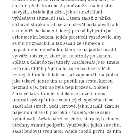
chránil před sluncem. A poněvadž si na ten stín
navykli, zbělala jim kůže, jak se nezdráhali
vyhledávat sluneční záři. Časem začali z jablka
strhávat slupku a jali se z ní stavět malá obydlí a to
co nejblíže ke kameni, který pro ně byl jediným
orientačním bodem. Jejich prostředí vyžadovalo, aby
se mu přizpůsobili a tak začali ze slupek a z
napadaného nepořádku, který se na jablku usadil,
vytvářet nástroje, které jim umožnily po kameni
šplhat a dělat do něj tunely.
Fascinovalo je to
. Hnalo
je to dál. Chtěli přijít na to, co se nachází v těch
temných tunelech tak moc, až zapomněli na jablko
jako takové. Jenže tím se pustili na cestu, kterou
neznali a jež pro ně byla nepřirozená. Někteří
červové tak v tunelech dokonce mizeli, nebo
umírali vyčerpáním a celou jejich společností se
začal šířit strach. Šedí červové, jak si začali říkat, se
najednou obávali pokroku a tunelů, které sami
vybudovali. Avšak našel se jeden, který byl ochoten
všechny ostatní podpořit. Využívajíce jejich strachu,
začal budovat svou moc. Všude chodil první, za ním