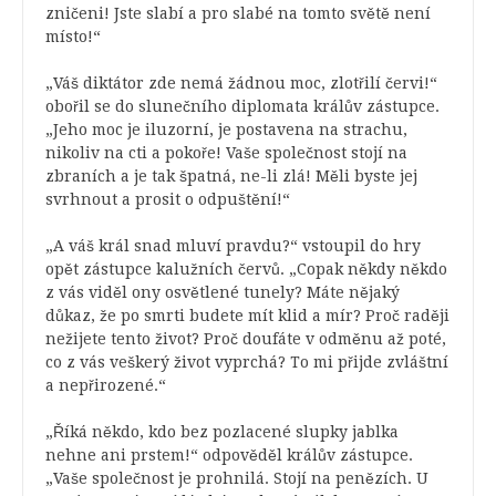
zničeni! Jste slabí a pro slabé na tomto světě není
místo!“
„Váš diktátor zde nemá žádnou moc, zlotřilí červi!“
obořil se do slunečního diplomata králův zástupce.
„Jeho moc je iluzorní, je postavena na strachu,
nikoliv na cti a pokoře! Vaše společnost stojí na
zbraních a je tak špatná, ne-li zlá! Měli byste jej
svrhnout a prosit o odpuštění!“
„A váš král snad mluví pravdu?“ vstoupil do hry
opět zástupce kalužních červů. „Copak někdy někdo
z vás viděl ony osvětlené tunely? Máte nějaký
důkaz, že po smrti budete mít klid a mír? Proč raději
nežijete tento život? Proč doufáte v odměnu až poté,
co z vás veškerý život vyprchá? To mi přijde zvláštní
a nepřirozené.“
„Říká někdo, kdo bez pozlacené slupky jablka
nehne ani prstem!“ odpověděl králův zástupce.
„Vaše společnost je prohnilá. Stojí na penězích. U