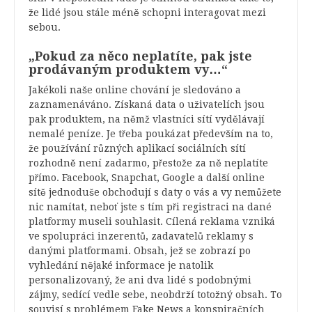
že lidé jsou stále méně schopni interagovat mezi
sebou.
„Pokud za něco neplatíte, pak jste
prodávaným produktem vy…“
Jakékoli naše online chování je sledováno a
zaznamenáváno. Získaná data o uživatelích jsou
pak produktem, na němž vlastníci sítí vydělávají
nemalé peníze. Je třeba poukázat především na to,
že používání různých aplikací sociálních sítí
rozhodně není zadarmo, přestože za ně neplatíte
přímo. Facebook, Snapchat, Google a další online
sítě jednoduše obchodují s daty o vás a vy nemůžete
nic namítat, neboť jste s tím při registraci na dané
platformy museli souhlasit. Cílená reklama vzniká
ve spolupráci inzerentů, zadavatelů reklamy s
danými platformami. Obsah, jež se zobrazí po
vyhledání nějaké informace je natolik
personalizovaný, že ani dva lidé s podobnými
zájmy, sedící vedle sebe, neobdrží totožný obsah. To
souvisí s problémem Fake News a konspiračních