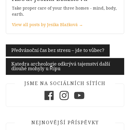
Take proper care of your three homes - mind, body,
earth.
View all posts by Jesika Blažková →
Navigace
Předvánoční čas bez stresu – jde to vůbec?
pro
Katedra archeologie odkrývá tajemství další
příspěvek
dlouhé mohyly u Řípu
JSME NA SOCIÁLNÍCH SÍTÍCH
Facebook
Instagram
Youtube
NEJNOVĚJŠÍ PŘÍSPĚVKY