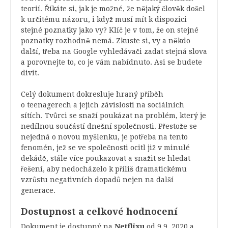
teorií. Říkáte si, jak je možné, že nějaký člověk došel
k určitému názoru, i když musí mít k dispozici
stejné poznatky jako vy? Klíč je v tom, že on stejné
poznatky rozhodně nemá. Zkuste si, vy a někdo
další, třeba na Google vyhledávači zadat stejná slova
a porovnejte to, co je vám nabídnuto. Asi se budete
divit.
Celý dokument dokresluje hraný příběh
o teenagerech a jejich závislosti na sociálních
sítích. Tvůrci se snaží poukázat na problém, který je
nedílnou součástí dnešní společnosti. Přestože se
nejedná o novou myšlenku, je potřeba na tento
fenomén, jež se ve společnosti ocitl již v minulé
dekádě, stále více poukazovat a snažit se hledat
řešení, aby nedocházelo k příliš dramatickému
vzrůstu negativních dopadů nejen na další
generace.
Dostupnost a celkové hodnocení
Dokument je dostupný na
Netflixu
od 9.9. 2020 a