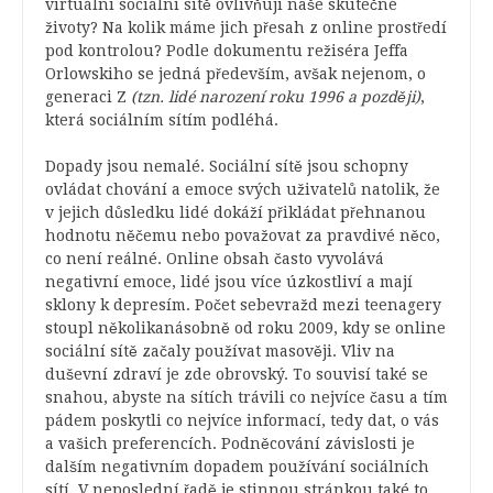
virtuální sociální sítě ovlivňují naše skutečné
životy? Na kolik máme jich přesah z online prostředí
pod kontrolou? Podle dokumentu režiséra Jeffa
Orlowskiho se jedná především, avšak nejenom, o
generaci Z
(tzn. lidé narození roku 1996 a později)
,
která sociálním sítím podléhá.
Dopady jsou nemalé. Sociální sítě jsou schopny
ovládat chování a emoce svých uživatelů natolik, že
v jejich důsledku lidé dokáží přikládat přehnanou
hodnotu něčemu nebo považovat za pravdivé něco,
co není reálné. Online obsah často vyvolává
negativní emoce, lidé jsou více úzkostliví a mají
sklony k depresím. Počet sebevražd mezi teenagery
stoupl několikanásobně od roku 2009, kdy se online
sociální sítě začaly používat masověji. Vliv na
duševní zdraví je zde obrovský. To souvisí také se
snahou, abyste na sítích trávili co nejvíce času a tím
pádem poskytli co nejvíce informací, tedy dat, o vás
a vašich preferencích. Podněcování závislosti je
dalším negativním dopadem používání sociálních
sítí. V neposlední řadě je stinnou stránkou také to,