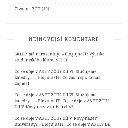
Život na ZČU
(49)
NEJNOVĚJŠÍ KOMENTÁŘE
SKLEP. má narozeniny! – BlogujnaFF
:
Vývrtka
studentského klubu SKLEP.
Co se děje v AS FF ZČU? Díl VI. Slučujeme
katedry… – BlogujnaFF
:
Co vás trápí, to nás
zajímá!
Co se děje v AS FF ZČU? Díl VI. Slučujeme
katedry… – BlogujnaFF
:
Co se děje v AS FF ZČU?
Díl V. Nový název univerzity?
Co se děje v AS FF ZČU? Díl V. Nový název
univerzity? – BlogujnaFF
:
Co se děje v AS FF? Díl