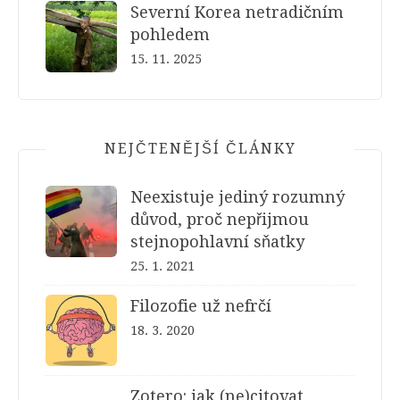
Severní Korea netradičním
pohledem
15. 11. 2025
NEJČTENĚJŠÍ ČLÁNKY
Neexistuje jediný rozumný
důvod, proč nepřijmou
stejnopohlavní sňatky
25. 1. 2021
Filozofie už nefrčí
18. 3. 2020
Zotero: jak (ne)citovat