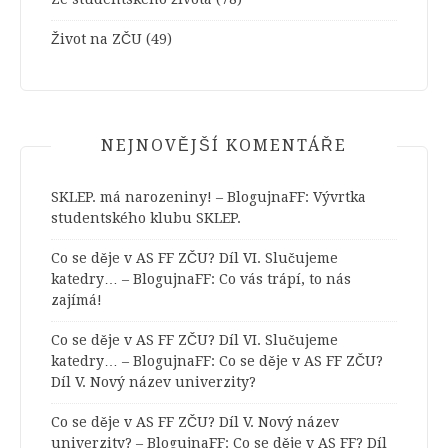
Život na ZČU
(49)
NEJNOVĚJŠÍ KOMENTÁŘE
SKLEP. má narozeniny! – BlogujnaFF
:
Vývrtka
studentského klubu SKLEP.
Co se děje v AS FF ZČU? Díl VI. Slučujeme
katedry… – BlogujnaFF
:
Co vás trápí, to nás
zajímá!
Co se děje v AS FF ZČU? Díl VI. Slučujeme
katedry… – BlogujnaFF
:
Co se děje v AS FF ZČU?
Díl V. Nový název univerzity?
Co se děje v AS FF ZČU? Díl V. Nový název
univerzity? – BlogujnaFF
:
Co se děje v AS FF? Díl