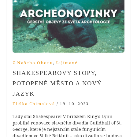
,
Z Našeho Oboru
Zajímavé
SHAKESPEAROVY STOPY,
POTOPENÉ MĚSTO A NOVÝ
JAZYK
Eliška Chimalová
/
19. 10. 2023
Tady stál Shakespeare! V britském King’s Lynn
probíhá renovace slavného divadla Guildhall of St.
George, které je nejstarším stále fungujícím
divadlem ve Velké Británii – jako divadlo se budova