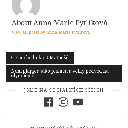
About Anna-Marie Pytlíková
View all posts by Anna-Marie Pytlíková →
Navigace
Černá hodinka U Matoušů
pro
Není plamen jako plamen a velký podvod na
příspěvek
olympiádě
JSME NA SOCIÁLNÍCH SÍTÍCH
Facebook
Instagram
Youtube