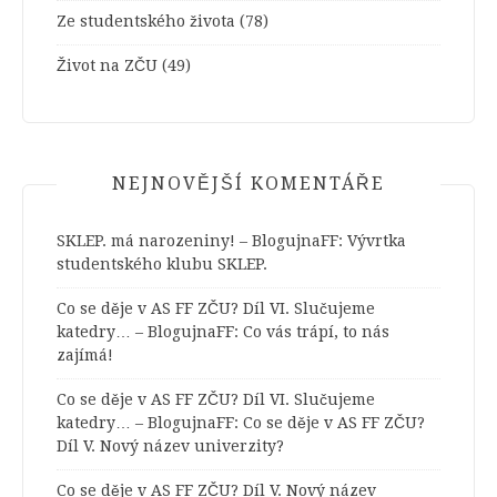
Ze studentského života
(78)
Život na ZČU
(49)
NEJNOVĚJŠÍ KOMENTÁŘE
SKLEP. má narozeniny! – BlogujnaFF
:
Vývrtka
studentského klubu SKLEP.
Co se děje v AS FF ZČU? Díl VI. Slučujeme
katedry… – BlogujnaFF
:
Co vás trápí, to nás
zajímá!
Co se děje v AS FF ZČU? Díl VI. Slučujeme
katedry… – BlogujnaFF
:
Co se děje v AS FF ZČU?
Díl V. Nový název univerzity?
Co se děje v AS FF ZČU? Díl V. Nový název