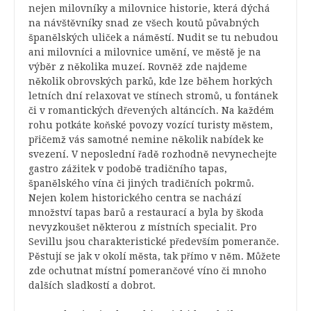
nejen milovníky a milovnice historie, která dýchá
na návštěvníky snad ze všech koutů půvabných
španělských uliček a náměstí. Nudit se tu nebudou
ani milovníci a milovnice umění, ve městě je na
výběr z několika muzeí. Rovněž zde najdeme
několik obrovských parků, kde lze během horkých
letních dní relaxovat ve stínech stromů, u fontánek
či v romantických dřevených altáncích. Na každém
rohu potkáte koňské povozy vozící turisty městem,
přičemž vás samotné nemine několik nabídek ke
svezení. V neposlední řadě rozhodně nevynechejte
gastro zážitek v podobě tradičního tapas,
španělského vína či jiných tradičních pokrmů.
Nejen kolem historického centra se nachází
množství tapas barů a restaurací a byla by škoda
nevyzkoušet některou z místních specialit. Pro
Sevillu jsou charakteristické především pomeranče.
Pěstují se jak v okolí města, tak přímo v něm. Můžete
zde ochutnat místní pomerančové víno či mnoho
dalších sladkostí a dobrot.