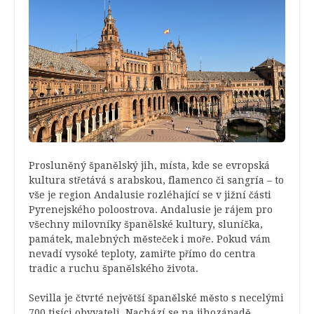
Prosluněný španělský jih, místa, kde se evropská
kultura střetává s arabskou, flamenco či sangría – to
vše je region Andalusie rozléhající se v jižní části
Pyrenejského poloostrova. Andalusie je rájem pro
všechny milovníky španělské kultury, sluníčka,
památek, malebných městeček i moře. Pokud vám
nevadí vysoké teploty, zamiřte přímo do centra
tradic a ruchu španělského života.
Sevilla je čtvrté největší španěls
ké město s necelými
700 tisíci obyvateli. Nachází se na jihozápadě