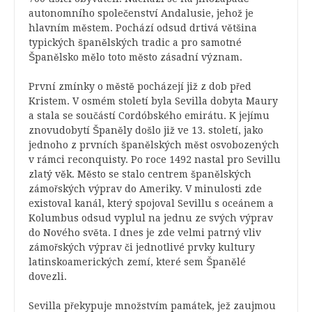
autonomního společenství Andalusie, jehož je
hlavním městem. Pochází odsud drtivá většina
typických španělských tradic a pro samotné
Španělsko mělo toto město zásadní význam.
První zmínky o městě pocházejí již z dob před
Kristem. V osmém století byla Sevilla dobyta Maury
a stala se součástí Cordóbského emirátu. K jejímu
znovudobytí Španěly došlo již ve 13. století, jako
jednoho z prvních španělských měst osvobozených
v rámci reconquisty. Po roce 1492 nastal pro Sevillu
zlatý věk. Město se stalo centrem španělských
zámořských výprav do Ameriky. V minulosti zde
existoval kanál, který spojoval Sevillu s oceánem a
Kolumbus odsud vyplul na jednu ze svých výprav
do Nového světa. I dnes je zde velmi patrný vliv
zámořských výprav či jednotlivé prvky kultury
latinskoamerických zemí, které sem Španělé
dovezli.
Sevilla překypuje množstvím památek, jež zaujmou