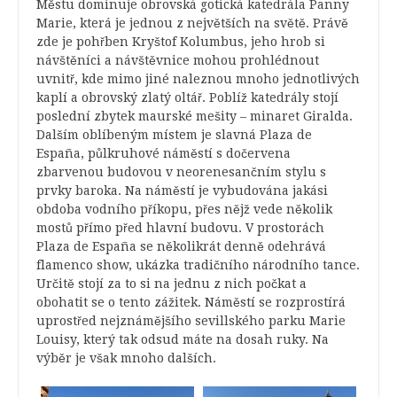
Městu dominuje obrovská gotická katedrála Panny
Marie, která je jednou z největších na světě. Právě
zde je pohřben Kryštof Kolumbus, jeho hrob si
návštěníci a návštěvnice mohou prohlédnout
uvnitř, kde mimo jiné naleznou mnoho jednotlivých
kaplí a obrovský zlatý oltář. Poblíž katedrály stojí
poslední zbytek maurské mešity – minaret Giralda.
Dalším oblíbeným místem je slavná Plaza de
España, půlkruhové náměstí s dočervena
zbarvenou budovou v neorenesančním stylu s
prvky baroka. Na náměstí je vybudována jakási
obdoba vodního příkopu, přes nějž vede několik
mostů přímo před hlavní budovu. V prostorách
Plaza de España se několikrát denně odehrává
flamenco show, ukázka tradičního národního tance.
Určitě stojí za to si na jednu z nich počkat a
obohatit se o tento zážitek. Náměstí se rozprostírá
uprostřed nejznámějšího sevillského parku Marie
Louisy, který tak odsud máte na dosah ruky. Na
výběr je však mnoho dalších.