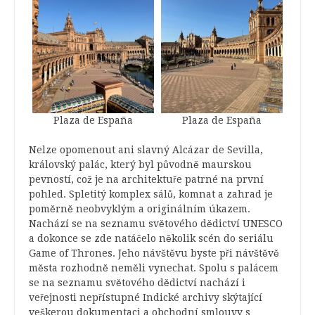
Plaza de España
Plaza de España
Nelze opomenout ani slavný Alcázar de Sevilla,
královský palác, který byl původně maurskou
pevností, což je na architektuře patrné na první
pohled. Spletitý komplex sálů, komnat a zahrad je
poměrně neobvyklým a originálním úkazem.
Nachází se na seznamu světového dědictví UNESCO
a dokonce se zde natáčelo několik scén do seriálu
Game of Thrones. Jeho návštěvu byste při návštěvě
města rozhodně neměli vynechat. Spolu s palácem
se na seznamu světového dědictví nachází i
veřejnosti nepřístupné Indické archivy skýtající
veškerou dokumentaci a obchodní smlouvy s