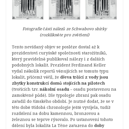
Fotografie části nálezů ze Schwabovo sbírky
(rozklikněte pro zvětšení)
Tento nevídaný objev se posléze dostal až k
prezidentovi curyšské společnosti starožitníků,
který pravidelně publikoval nálezy i z dalších
podobných lokalit. Prezident Ferdinand Keller
vydal několik reportů věnujících se tomuto typu
lokalit, přičemž věřil, že
dřeva trčící z vody jsou
zbytky konstrukcí domů stojících na pilotech
(tvořících tzv.
nákolní osadu
– osadu postavenou na
zamokřené půdě). Dle typologie zbraní pak osadu
zařadil do římského období. Je nutné dodat, že se v
této době třídobá chronologie ještě vyvíjela, tudíž
rozdělení na dobu kamennou, bronzovou a
železnou se teprve rýsovalo. Po ustanovení tohoto
dělení byla lokalita La Tène zařazena do
doby