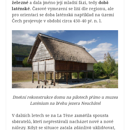
železné
a dala jméno její mladší fázi, tedy
době
laténské
. Časové vymezení se liší dle regionu, ale
pro orientaci se doba laténská například na území
Čech projevuje v období circa 450-40 př. n. l.
Dnešní rekonstrukce domu na pilotech přímo u muzea
Laténium na břehu jezera
Neuchâtel
V dalších letech se na La Tène zaměřila spousta
sběratelů, kteří nepřestávali nacházet nové a nové
nálezy. Když se situace začala zdánlivě uklidňovat,