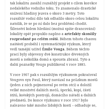
tak lokalitu zasáhl rozsáhlý projekt s cílem korekce
nedalekého vodního toku. To znamenalo drastické
snížení hladiny jezera o skoro 3 metry. Toto
rozsáhlé vodní dílo tak odhalilo skoro celou lokalitu
natolik, že se po ní dalo bez problémů chodit.
Šílenství kolem hledání (možná spíše drancování)
lokality opět propuklo naplno a
artefakty skončily
rozprodané po celém světě
. Během tohoto chaosu
naštěstí proběhl i systematičtější výzkum, který
vedl tamější učitel
Émile Vouga
. Během těchto
prací byly objeveny dvě konstrukce dřevěných
mostů a několika domů a spousta zbraní. Tyto a
další poznatky Vouga publikoval v roce 1885.
V roce 1907 pak s rozsáhlým výzkumem pokračoval
Vougovo syn Paul, který navázal na průzkum mostů
(jeden z nich pojmenoval po svém otci) a doložil
velké množství dalších mečů, šperků, kopí, částí
štítů, koňských postrojů, domácího nářadí a dalších
předmětů. Do konce výzkumu v roce 1917 bylo
nalezeno také mnoho lidských kostí – odhaduje se,