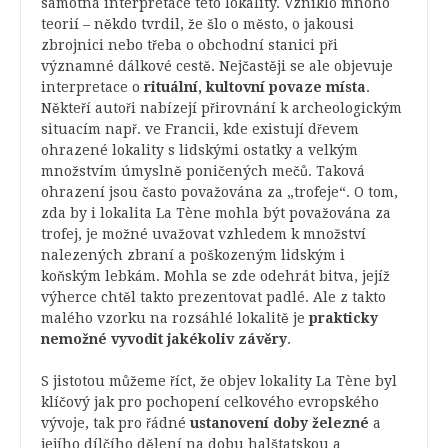
samotná interpretace této lokality. Vzniklo mnoho
teorií – někdo tvrdil, že šlo o město, o jakousi
zbrojnici nebo třeba o obchodní stanici při
významné dálkové cestě. Nejčastěji se ale objevuje
interpretace o
rituální, kultovní povaze místa
.
Někteří autoři nabízejí přirovnání k archeologickým
situacím např. ve Francii, kde existují dřevem
ohrazené lokality s lidskými ostatky a velkým
množstvím úmyslně poničených mečů. Taková
ohrazení jsou často považována za „trofeje“. O tom,
zda by i lokalita La Tène mohla být považována za
trofej, je možné uvažovat vzhledem k množství
nalezených zbraní a poškozeným lidským i
koňským lebkám. Mohla se zde odehrát bitva, jejíž
výherce chtěl takto prezentovat padlé. Ale z takto
malého vzorku na rozsáhlé lokalitě je
prakticky
nemožné vyvodit jakékoliv závěry
.
S jistotou můžeme říct, že objev lokality La Tène byl
klíčový jak pro pochopení celkového evropského
vývoje, tak pro řádné
ustanovení doby železné
a
jejího dílčího dělení na dobu halštatskou a