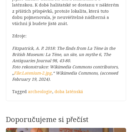
laténskou. K době halštatské se dostanu v některém
z příštích příspěvků, protože lokalita, která tuto
dobu pojmenovala, je neuvěřitelně nádherná a
všichni ji budete jistě znát.
Zdroje:
Fitzpatrick, A. P. 2018:
The finds from La Tène in the
British Museum: La Tène, un site, un mythe 6, The
Antiquaries Journal 98, 43-80.
Foto rekonstrukce: Wikimedia Commons contributors,
„
File:Latenium-2.jpg
,“ Wikimedia Commons, (accessed
February 19, 2024).
Tagged
archeologie
,
doba laténská
Doporučujeme si přečíst