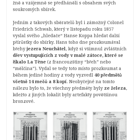
žně a vzájemně se předháněli s obsahem svých
soukromých sbírek.
Jedním z takových sběratelů byl i zámožný Colonel
Friedrich Schwab, který v listopadu roku 1857
vyslal svého „hledače“ Hanse Koppa hledat další
přírůstky do sbírky. Hans toho dne prozkoumával
břehy
jezera Neuchâtel
, když si všimnul zvláštních
dřev vystupujících z vody
v malé zátoce, které se
říkalo La Tène
(z francouzštiny “břeh” nebo
“mělčina”). Vydal se tedy toto místo prozkoumat a
během jediné hodiny z vody vyzvedl
40 předmětů
včetně 14 mečů a 8 kopí
. Neobyčejné na tomto
nálezu bylo to, že všechny předměty byly
ze železa
,
kdežto z jiných lokalit byly artefakty povětšinou
bronzové.