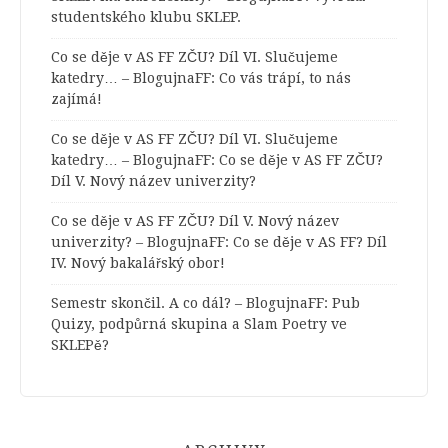
studentského klubu SKLEP.
Co se děje v AS FF ZČU? Díl VI. Slučujeme
katedry… – BlogujnaFF
:
Co vás trápí, to nás
zajímá!
Co se děje v AS FF ZČU? Díl VI. Slučujeme
katedry… – BlogujnaFF
:
Co se děje v AS FF ZČU?
Díl V. Nový název univerzity?
Co se děje v AS FF ZČU? Díl V. Nový název
univerzity? – BlogujnaFF
:
Co se děje v AS FF? Díl
IV. Nový bakalářský obor!
Semestr skončil. A co dál? – BlogujnaFF
:
Pub
Quizy, podpůrná skupina a Slam Poetry ve
SKLEPě?