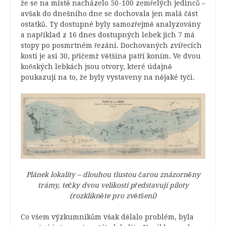
že se na místě nacházelo 50-100 zemřelých jedinců –
avšak do dnešního dne se dochovala jen malá část
ostatků. Ty dostupné byly samozřejmě analyzovány
a například z 16 dnes dostupných lebek jich 7 má
stopy po posmrtném řezání. Dochovaných zvířecích
kostí je asi 30, přičemž většina patří koním. Ve dvou
koňských lebkách jsou otvory, které údajně
poukazují na to, že byly vystaveny na nějaké tyči.
Plánek lokality – dlouhou tlustou čarou znázorněny
trámy, tečky dvou velikostí představují piloty
(rozklikněte pro zvětšení)
Co všem výzkumníkům však dělalo problém, byla