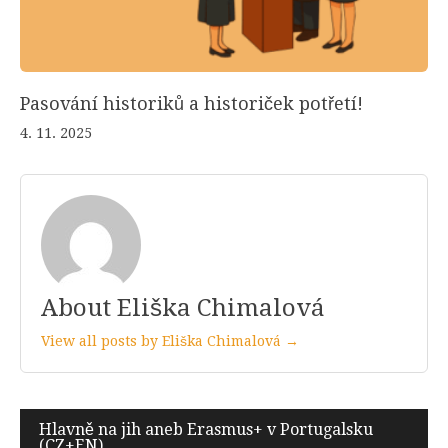
Pasování historiků a historiček potřetí!
4. 11. 2025
About Eliška Chimalová
View all posts by Eliška Chimalová →
Navigace
Hlavně na jih aneb Erasmus+ v Portugalsku
(CZ+EN)