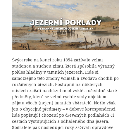
Švýcarsko na konci roku 1854 zažívalo velmi
studenou a suchou zimu, která způsobila výrazný
pokles hladiny v tamních jezerech. Lidé si
samozřejmě této změny všímali a zvědavě chodili po
rozšířených březích. Postupně na některých
místech začali nacházet neobvyklé a očividně staré
předměty, které se velmi rychle staly objektem
zájmu všech (nejen) tamních sběratelů. Nešlo však
jen o obyčejné předměty – v dobové korespondenci
lidé popisují i chození po dřevěných podlahách či
cestách vystupujících z odhaleného dna jezera.
Sběratelé pak následující roky zažívali opravdové