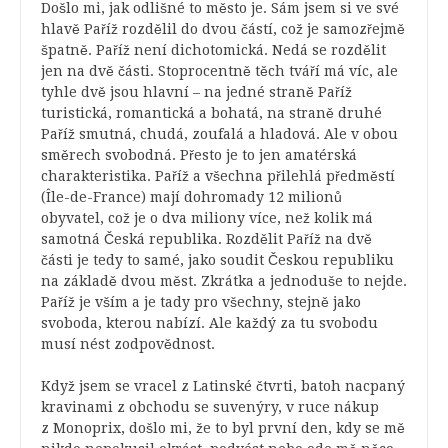
Došlo mi, jak odlišné to město je. Sám jsem si ve své
hlavě Paříž rozdělil do dvou částí, což je samozřejmě
špatně. Paříž není dichotomická. Nedá se rozdělit
jen na dvě části. Stoprocentně těch tváří má víc, ale
tyhle dvě jsou hlavní – na jedné straně Paříž
turistická, romantická a bohatá, na straně druhé
Paříž smutná, chudá, zoufalá a hladová. Ale v obou
směrech svobodná. Přesto je to jen amatérská
charakteristika. Paříž a všechna přilehlá předměstí
(
Île-de-France)
mají dohromady 12 milionů
obyvatel, což je o dva miliony více, než kolik má
samotná Česká republika. Rozdělit Paříž na dvě
části je tedy to samé, jako soudit Českou republiku
na základě dvou měst. Zkrátka a jednoduše to nejde.
Paříž je vším a je tady pro všechny, stejně jako
svoboda, kterou nabízí. Ale každý za tu svobodu
musí nést zodpovědnost.
Když jsem se vracel z Latinské čtvrti, batoh nacpaný
kravinami z obchodu se suvenýry, v ruce nákup
z Monoprix, došlo mi, že to byl první den, kdy se mě