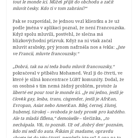
tout le monde ici. Můžeš přijít do obchodu a začít
mluvit česky. Kdo ti v tom zabrání?“
Pak se rozpovídal, že jednou vezl klientku a že už
podle jména v aplikaci poznal, že není Francouzska.
Když spolu mluvili, postřehl, že slečna má
blízkovýchodní přízvuk. Když na ni však začal
mluvit arabsky, prý jenom nafrněla nos a řekla:
„Jste
ve Francii, mluvte francouzsky.“
„Dobrá, tak na ní teda budu mluvit francouzsky,“
pokračoval v příběhu Mohamed. Vezl ji do čtvrti, ve
které je silná koncentrace LGBT komunity. Dodal, že
on osobně s tím nemá žádný problém, protože
la
liberté est pour tout le monde ici
.
„Je mi jedno, jestli je
člověk gay, lesba, trans, cisgender, jestli je Afričan,
Evropan, Asiat nebo Američan. Bílej, černej, žlutej,
hubenej, širokej – svoboda je tady prostě pro každého.
Ale ta mladá fiflena,“
demoiselle
– slečinka,
„to
nechápala. Víš, to poznáš. Už od ,dobrý den‘ poznám,
kdo mi sedl do auta. Říkám jí: madame, opravdu
chcete jet do této čtvrti, nespletla jste se? A ona na to,