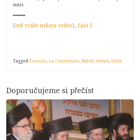
měst.
Dvě tváře města světel, část I.
Tagged
Francie
,
La Courneuve
,
Město světel
,
Paříž
Doporučujeme si přečíst