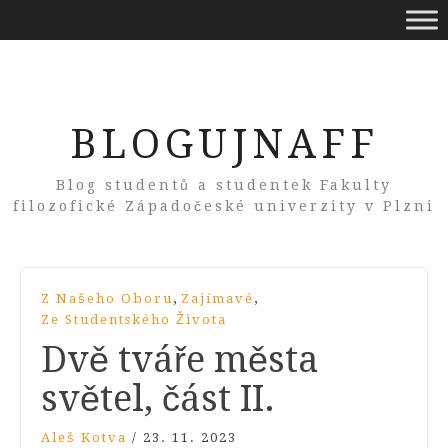
BLOGUJNAFF
Blog studentů a studentek Fakulty
filozofické Západočeské univerzity v Plzni
,
,
Z Našeho Oboru
Zajímavé
Ze Studentského Života
Dvě tváře města
světel, část II.
Aleš Kotva
/
23. 11. 2023