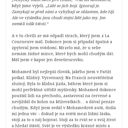
když jsme vyjeli.
„Lidé se jich bojí. Ignorují je.
Zamykají se před nimi a vyhýbají se oblastem, kde žijí.
Ale ve výsledku jsou chudí stejní lidé jako my. Jen
neměli tolik štěstí.“
A v tu chvíli ze mě odpadl strach, který jsem z La
Courneuve měl. Dokonce jsem si připadal špatně a
zpytoval jsem svědomí. Mrzelo mě, že u sebe
nemám žádné mince, které bych mohl chudým dát.
Měl jsem v kapse jen desetieurovku.
Mohamed byl nejlepší člověk, jakého jsem v Paříži
potkal. Klidný. Vyrovnaný. Na Francii neuvěřitelně
slušný. Byla to klidná jízda, během které jsem si
mohl perfektně utřídit myšlenky. Mohamed dokonce
pouštěl lidi na přechodu, zastavoval na červené a
nevjížděl do kolon na křižovatkách… a dával peníze
chudým. Když jsem seděl v Mohamedově autě, došla
mi jedna věc – dokud je na světě mezi lidmi láska,
stojí za to o něj bojovat. Stojí za to rvát se o svůj život
a hledat štěstí. Svět je ve výsledku krásné místo a