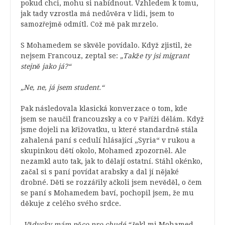
pokud chci, mohu si nabídnout. Vzhledem k tomu,
jak tady vzrostla má nedůvěra v lidi, jsem to
samozřejmě odmítl. Což mě pak mrzelo.
S Mohamedem se skvěle povídalo. Když zjistil, že
nejsem Francouz, zeptal se:
„Takže ty jsi migrant
stejně jako já?“
„Ne, ne, já jsem student.“
Pak následovala klasická konverzace o tom, kde
jsem se naučil francouzsky a co v Paříži dělám. Když
jsme dojeli na křižovatku, u které standardně stála
zahalená paní s cedulí hlásající „Syria“ v rukou a
skupinkou dětí okolo, Mohamed zpozorněl. Ale
nezamkl auto tak, jak to dělají ostatní. Stáhl okénko,
začal si s paní povídat arabsky a dal jí nějaké
drobné. Děti se rozzářily ačkoli jsem nevěděl, o čem
se paní s Mohamedem baví, pochopil jsem, že mu
děkuje z celého svého srdce.
„Vždycky mám něco pro chudé,“
řekl mi Mohamed,