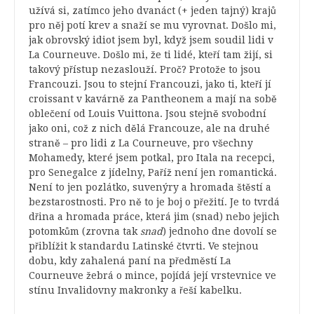
užívá si, zatímco jeho dvanáct (+ jeden tajný) krajů
pro něj potí krev a snaží se mu vyrovnat. Došlo mi,
jak obrovský idiot jsem byl, když jsem soudil lidi v
La Courneuve. Došlo mi, že ti lidé, kteří tam žijí, si
takový přístup nezaslouží. Proč? Protože to jsou
Francouzi. Jsou to stejní Francouzi, jako ti, kteří jí
croissant v kavárně za Pantheonem a mají na sobě
oblečení od Louis Vuittona. Jsou stejně svobodní
jako oni, což z nich dělá Francouze, ale na druhé
straně – pro lidi z La Courneuve, pro všechny
Mohamedy, které jsem potkal, pro Itala na recepci,
pro Senegalce z jídelny, Paříž není jen romantická.
Není to jen pozlátko, suvenýry a hromada štěstí a
bezstarostnosti. Pro ně to je boj o přežití. Je to tvrdá
dřina a hromada práce, která jim (snad) nebo jejich
potomkům (zrovna tak
snad
) jednoho dne dovolí se
přiblížit k standardu Latinské čtvrti. Ve stejnou
dobu, kdy zahalená paní na předměstí La
Courneuve žebrá o mince, pojídá její vrstevnice ve
stínu Invalidovny makronky a řeší kabelku.