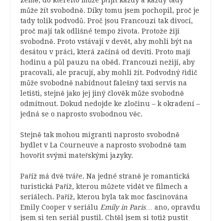
země, do kterého může přijít každý a každý tady
může žít svobodně. Díky tomu jsem pochopil, proč je
tady tolik podvodů. Proč jsou Francouzi tak divocí,
proč mají tak odlišné tempo života. Protože žijí
svobodně. Proto vstávají v devět, aby mohli být na
desátou v práci, která začíná od devíti. Proto mají
hodinu a půl pauzu na oběd. Francouzi nežijí, aby
pracovali, ale pracují, aby mohli žít. Podvodný řidič
může svobodně nabídnout falešný taxi servis na
letišti, stejně jako jej jiný člověk může svobodně
odmítnout. Dokud nedojde ke zločinu – k okradení –
jedná se o naprosto svobodnou věc.
Stejně tak mohou migranti naprosto svobodně
bydlet v La Courneuve a naprosto svobodně tam
hovořit svými mateřskými jazyky.
Paříž má dvě tváře. Na jedné straně je romantická
turistická Paříž, kterou můžete vidět ve filmech a
seriálech. Paříž, kterou byla tak moc fascinována
Emily Cooper v seriálu
Emily in Paris
… ano, opravdu
jsem si ten seriál pustil. Chtěl jsem si totiž pustit