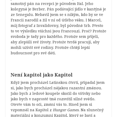
samotný pán na recepci je původem Ital. Jeho
kolegyně je Berber. Pán podávající jídlo v kantýně je
ze Senegalu. Nebavil jsem se s nikým, kdo by se ve
Francii narodil a žil v ní od útlého věku. I Marcel,
můj fotograf z Invalidovny, byl původně Srb. Přesto
to ve výsledku všichni jsou Francouzi. Proč? Protože
svoboda je tady pro každého. Protože sem přijeli,
aby zlepšili své životy. Protože tvrdě pracují, aby
mohli uživit své rodiny. Protože chtějí lepší
budoucnost pro své děti.
Není kapitol jako Kapitol
Když jsem procházel Latinskou čtvrtí, připadal jsem
si, jako bych procházel nějakou razantní změnou.
Jako bych z ledové koupele skočil do vířivky nebo
jako bych v naprosté tmě rozsvítil silné světlo.
Otevře vám to oči, změní vás to. Hned jsem si
vzpomněl na Kapitol z
Hunger Games
. Na slunečný
materiální a konzumní Kapitol, který se baví a