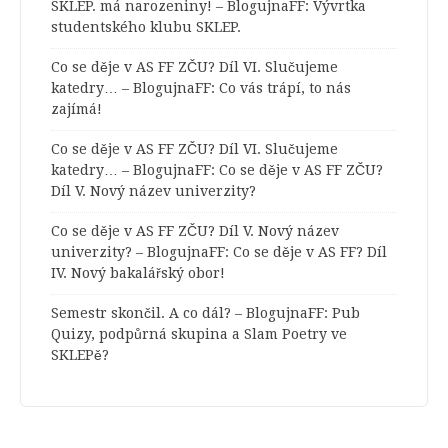
SKLEP. má narozeniny! – BlogujnaFF
:
Vývrtka
studentského klubu SKLEP.
Co se děje v AS FF ZČU? Díl VI. Slučujeme
katedry… – BlogujnaFF
:
Co vás trápí, to nás
zajímá!
Co se děje v AS FF ZČU? Díl VI. Slučujeme
katedry… – BlogujnaFF
:
Co se děje v AS FF ZČU?
Díl V. Nový název univerzity?
Co se děje v AS FF ZČU? Díl V. Nový název
univerzity? – BlogujnaFF
:
Co se děje v AS FF? Díl
IV. Nový bakalářský obor!
Semestr skončil. A co dál? – BlogujnaFF
:
Pub
Quizy, podpůrná skupina a Slam Poetry ve
SKLEPě?