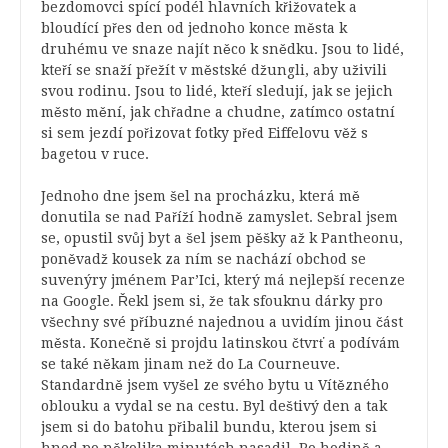
bezdomovci spící podél hlavních křižovatek a
bloudící přes den od jednoho konce města k
druhému ve snaze najít něco k snědku. Jsou to lidé,
kteří se snaží přežít v městské džungli, aby uživili
svou rodinu. Jsou to lidé, kteří sledují, jak se jejich
město mění, jak chřadne a chudne, zatímco ostatní
si sem jezdí pořizovat fotky před Eiffelovu věž s
bagetou v ruce.
Jednoho dne jsem šel na procházku, která mě
donutila se nad Paříží hodně zamyslet. Sebral jsem
se, opustil svůj byt a šel jsem pěšky až k Pantheonu,
poněvadž kousek za ním se nachází obchod se
suvenýry jménem Par’Ici, který má nejlepší recenze
na Google. Řekl jsem si, že tak sfouknu dárky pro
všechny své příbuzné najednou a uvidím jinou část
města. Konečně si projdu latinskou čtvrť a podívám
se také někam jinam než do La Courneuve.
Standardně jsem vyšel ze svého bytu u Vítězného
oblouku a vydal se na cestu. Byl deštivý den a tak
jsem si do batohu přibalil bundu, kterou jsem si