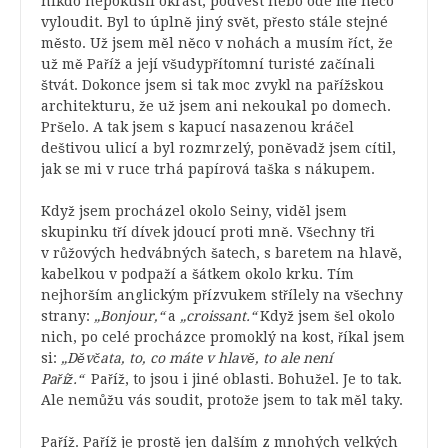
nikdo nepokusil okrást, podvést nebo ode mě něco
vyloudit. Byl to úplně jiný svět, přesto stále stejné
město. Už jsem měl něco v nohách a musím říct, že
už mě Paříž a její všudypřítomní turisté začínali
štvát. Dokonce jsem si tak moc zvykl na pařížskou
architekturu, že už jsem ani nekoukal po domech.
Pršelo. A tak jsem s kapucí nasazenou kráčel
deštivou ulicí a byl rozmrzelý, poněvadž jsem cítil,
jak se mi v ruce trhá papírová taška s nákupem.
Když jsem procházel okolo Seiny, viděl jsem
skupinku tří dívek jdoucí proti mně. Všechny tři
v růžových hedvábných šatech, s baretem na hlavě,
kabelkou v podpaží a šátkem okolo krku. Tím
nejhorším anglickým přízvukem střílely na všechny
strany:
„Bonjour,“
a
„croissant.“
Když jsem šel okolo
nich, po celé procházce promoklý na kost, říkal jsem
si:
„Děvčata, to, co máte v hlavě, to ale není
Paříž.“
Paříž, to jsou i jiné oblasti. Bohužel. Je to tak.
Ale nemůžu vás soudit, protože jsem to tak měl taky.
Paříž. Paříž je prostě jen dalším z mnohých velkých