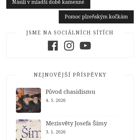
Navigace
Násilí v mladší době kamenné
pro
Pomoc plzeňským kočkám
příspěvek
JSME NA SOCIÁLNÍCH SÍTÍCH
Facebook
Instagram
Youtube
NEJNOVĚJŠÍ PŘÍSPĚVKY
Původ chasidismu
4. 5. 2026
Mezisvěty Josefa Šímy
3. 1. 2026