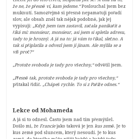
že ne, že přesně ví, kam jedeme.“
Poslouchal jsem bez
muknutí. Samozřejmě si přesně nepamatuji pořadí
slov, ale obsah zněl tak nějak podobně, jak jej
vypisuji:
„Když jsem tam zastavil, začala panikařit a
říká mi: monsieur, monsieur, asi jsem si spletla adresu,
tady to je hrozný. A já na to: já vám to říkal, slečno. A
tak si připlatila a odvezl jsem jí jinam. Ale mýlila se a
víš proč?“
„Protože svoboda je tady pro všechny,“
odvětil jsem.
„Přesně tak, protože svoboda je tady pro všechny,“
přitakal řidič.
„Chápeš rychle. To si z Paříže odnes.“
Lekce od Mohameda
A já si to odnesl. Často jsem nad tím přemýšlel.
Došlo mi, že
Francie
jako taková je jen
kus země
. Je to
kus země pod sluncem, který nesoudí. Je to kus