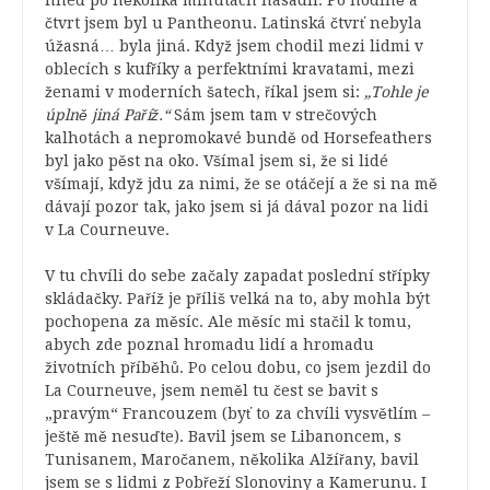
hned po několika minutách nasadil. Po hodině a
čtvrt jsem byl u Pantheonu. Latinská čtvrť nebyla
úžasná… byla jiná. Když jsem chodil mezi lidmi v
oblecích s kufříky a perfektními kravatami, mezi
ženami v moderních šatech, říkal jsem si:
„Tohle je
úplně jiná Paříž.“
Sám jsem tam v strečových
kalhotách a nepromokavé bundě od Horsefeathers
byl jako pěst na oko. Všímal jsem si, že si lidé
všímají, když jdu za nimi, že se otáčejí a že si na mě
dávají pozor tak, jako jsem si já dával pozor na lidi
v La Courneuve.
V tu chvíli do sebe začaly zapadat poslední střípky
skládačky. Paříž je příliš velká na to, aby mohla být
pochopena za měsíc. Ale měsíc mi stačil k tomu,
abych zde poznal hromadu lidí a hromadu
životních příběhů. Po celou dobu, co jsem jezdil do
La Courneuve, jsem neměl tu čest se bavit s
„pravým“ Francouzem (byť to za chvíli vysvětlím –
ještě mě nesuďte). Bavil jsem se Libanoncem, s
Tunisanem, Maročanem, několika Alžířany, bavil
jsem se s lidmi z Pobřeží Slonoviny a Kamerunu. I