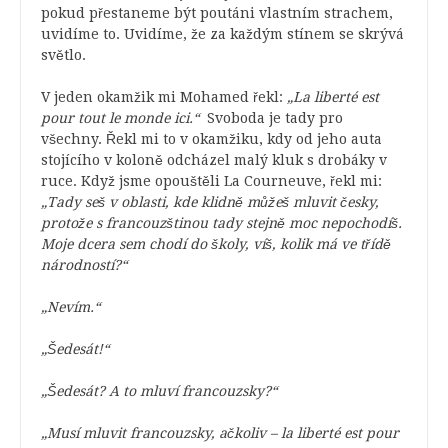
pokud přestaneme být poutáni vlastním strachem,
uvidíme to. Uvidíme, že za každým stínem se skrývá
světlo.
V jeden okamžik mi Mohamed řekl:
„La liberté est
pour tout le monde ici.“
Svoboda je tady pro
všechny. Řekl mi to v okamžiku, kdy od jeho auta
stojícího v koloně odcházel malý kluk s drobáky v
ruce. Když jsme opouštěli La Courneuve, řekl mi:
„Tady seš v oblasti, kde klidně můžeš mluvit česky,
protože s francouzštinou tady stejně moc nepochodíš.
Moje dcera sem chodí do školy, víš, kolik má ve třídě
národností?“
„Nevím.“
„Šedesát!“
„Šedesát? A to mluví francouzsky?“
„Musí mluvit francouzsky, ačkoliv – la liberté est pour