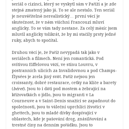
seriál o cizinci, který se vyskytl sám v Paříži a je zde
stejně zmatený jako já. To se ale nestalo. Ten seriál
je neuvěřitelně nerealistický… první věcí je
skutečnost, že v něm všichni Francouzi mluví
anglicky. To se vám tady nestane. Za celý měsíc jsem
mluvil anglicky tolikrát, že by mi stačily prsty jedné
ruky, abych to spočítal.
Druhou věcí je, že Paříž nevypadá tak jako v
seriálech a filmech. Není jen romantická. Pod
svítivou Eiffelovou věží, ve stínu Louvru, v
postranních ulicích za Invalidovnou a pod Champs-
Élysées je zcela jiný svět. Paříž nejsou jen
croissanty, dobré restaurace, cetky na klíče a barety
(
béret
). Jsou to i děti pod mostem a žebrající na
křižovatkách o jídlo, jsou to migranti v La
Courneuve a v Saint-Denis snažící se zapadnout do
společnosti, jsou to váleční uprchlíci živořící v
ghettech, jsou to mladé dívky dospívající v
oblastech, kde je pašování drog, znásilňování a
trestné činy na denním pořádku. Jsou to