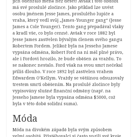
jich odehrálo méně než deset! Avšak i toto období
má své proslulé zločince. Jako příklad lze uvést
osobu jménem Jesse James, proslulého lupiče a
vraha, který vedl svůj „James-Younger gang“ (Jesse
James a Cole Younger). Tento gang přepadával vlaky
a kradl vše, co bylo cenné. Avšak v roce 1882 byl
Jesse James zastřelen bývalým členem svého gangu
Robertem Fordem. Jelikož byla na Jesseho Jamese
vypsána odměna, Robert Ford na ni měl plné právo,
ale i Fordovi hrozilo, že bude oběšen za vraždu. To
se nakonec nestalo. Ford však na svou smrt nečekal
příliš dlouho. V roce 1892 byl zastřelen vrahem
Edwardem O’Kellym. Vraždy se většinou odsuzovaly
trestem smrti oběšením. Na proslulé zločince byly
vypisovány slušné finanční odměny (např. na
Jesseho Jamese byla vypsána odměna $5000, což
byla v této době solidní suma).
Móda
Móda na divokém západě byla svým způsobem
velmi osobitá. Přistěhovalci si často vozili své kroje,