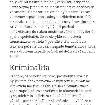
daly koupit nástroje, nářadí, kožešiny, látky apod.
Samozřejmě jsme v nich mohli najít také obchody se
zbraněmi, ale pozor, ne všude bylo nošení zbraní
ve městech povoleno. Dobrým příkladem může být
městečko Tombstone nacházející se v dnešním státě
Arizona. Zbraně musely být při příchodu
odevzdávány do rukou místního zákona, tedy šerifa
a jeho společníků. Co se obvykle ve městech
nenacházelo byl lékař, protože v této době byla
lékařská péče na divokém západě téměř nulová. Lidé
se na divokém západě průměrně dožívali věku okolo
40 let.
Kriminalita
Krádeže, ozbrojené loupeže, přestřelky a vraždy
byly v této době poměrně častým jevem, avšak ne
v takovém měřítku, jak se z filmů a románů může
zdát. Například, co se velkých bankovních loupeží
týče, odehrálo se jich za celé období divokého
západu poměrně málo. Některé zdroje uvádí, že se