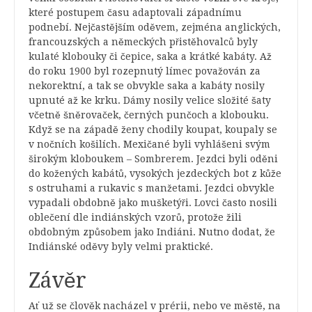
které postupem času adaptovali západnímu
podnebí. Nejčastějším oděvem, zejména anglických,
francouzských a německých přistěhovalců byly
kulaté klobouky či čepice, saka a krátké kabáty. Až
do roku 1900 byl rozepnutý límec považován za
nekorektní, a tak se obvykle saka a kabáty nosily
upnuté až ke krku. Dámy nosily velice složité šaty
včetně šněrovaček, černých punčoch a klobouku.
Když se na západě ženy chodily koupat, koupaly se
v nočních košilích. Mexičané byli vyhlášeni svým
širokým kloboukem – Sombrerem. Jezdci byli oděni
do kožených kabátů, vysokých jezdeckých bot z kůže
s ostruhami a rukavic s manžetami. Jezdci obvykle
vypadali obdobně jako mušketýři. Lovci často nosili
oblečení dle indiánských vzorů, protože žili
obdobným způsobem jako Indiáni. Nutno dodat, že
Indiánské oděvy byly velmi praktické.
Závěr
Ať už se člověk nacházel v prérii, nebo ve městě, na