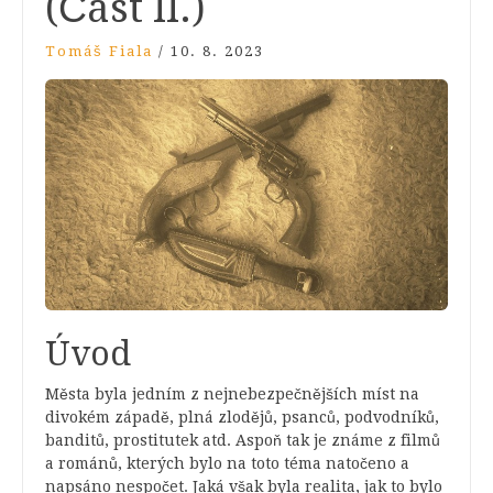
(Část II.)
Tomáš Fiala
/
10. 8. 2023
Úvod
Města byla jedním z nejnebezpečnějších míst na
divokém západě, plná zlodějů, psanců, podvodníků,
banditů, prostitutek atd. Aspoň tak je známe z filmů
a románů, kterých bylo na toto téma natočeno a
napsáno nespočet. Jaká však byla realita, jak to bylo