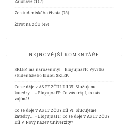
Zajímavé
(117)
Ze studentského života
(78)
Život na ZČU
(49)
NEJNOVĚJŠÍ KOMENTÁŘE
SKLEP. má narozeniny! – BlogujnaFF
:
Vývrtka
studentského klubu SKLEP.
Co se děje v AS FF ZČU? Díl VI. Slučujeme
katedry… – BlogujnaFF
:
Co vás trápí, to nás
zajímá!
Co se děje v AS FF ZČU? Díl VI. Slučujeme
katedry… – BlogujnaFF
:
Co se děje v AS FF ZČU?
Díl V. Nový název univerzity?