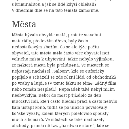
s kriminalitou a jak se lidé kdysi oblékali?
V dnešním díle se na tato témata zaměříme.
Města
Města bývala obvykle malá, protože stavební
materiály, především dřevo, byly často
nedostatkovým zbožím. Co se ale týče počtu
obyvatel, tato města měla často více obyvatel než
volného místa k ubytování, takže nebylo výjimkou,
že některá města byla přelidněná. Ve městech se
nejčastěji nacházel „Saloon“, kde se euforicky
popíjelo a scházeli se zde různí lidé, od obchodníků
po vrahy a lupiče (V tomto faktu se téměř žádný film
nebo román nespletl.). Nepořádek také nebyl ničím
neobvyklým, neboť do měst přijíždělo za den
množství lidí, kteří často hledali práci a často nebylo
kam ustájit koně, tudíž se po ulicích povalovaly
koňské výkaly, kolem kterých poletovalo spousty
much a komárů. Ve městech se také nacházely
obchody, primárně tzv. „hardware store“, kde se