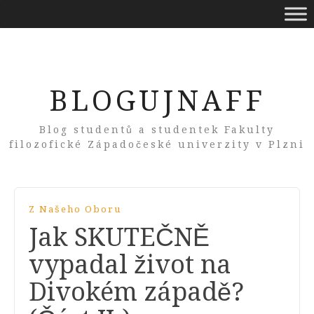
BLOGUJNAFF
Blog studentů a studentek Fakulty
filozofické Západočeské univerzity v Plzni
Z Našeho Oboru
Jak SKUTEČNĚ
vypadal život na
Divokém západě?