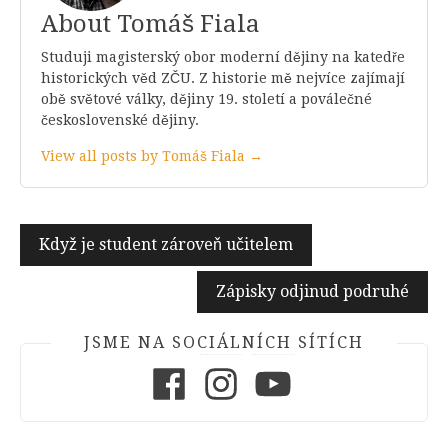
About Tomáš Fiala
Studuji magisterský obor moderní dějiny na katedře
historických věd ZČU. Z historie mě nejvíce zajímají
obě světové války, dějiny 19. století a poválečné
československé dějiny.
View all posts by Tomáš Fiala →
Navigace
Když je student zároveň učitelem
pro
Zápisky odjinud podruhé
příspěvek
JSME NA SOCIÁLNÍCH SÍTÍCH
Facebook
Instagram
Youtube