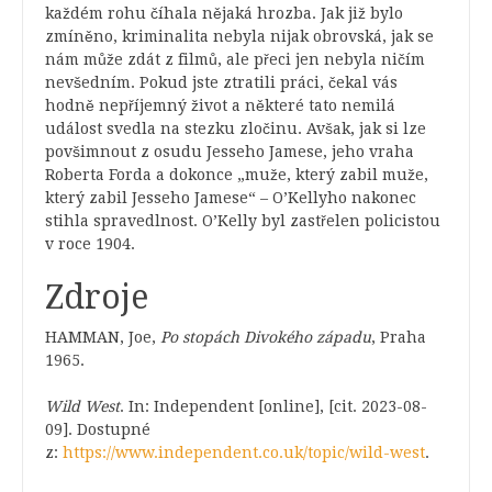
každém rohu číhala nějaká hrozba. Jak již bylo
zmíněno, kriminalita nebyla nijak obrovská, jak se
nám může zdát z filmů, ale přeci jen nebyla ničím
nevšedním. Pokud jste ztratili práci, čekal vás
hodně nepříjemný život a některé tato nemilá
událost svedla na stezku zločinu. Avšak, jak si lze
povšimnout z osudu Jesseho Jamese, jeho vraha
Roberta Forda a dokonce „muže, který zabil muže,
který zabil Jesseho Jamese“ – O’Kellyho nakonec
stihla spravedlnost. O’Kelly byl zastřelen policistou
v roce 1904.
Zdroje
HAMMAN, Joe,
Po stopách Divokého západu
, Praha
1965.
Wild West
. In: Independent [online], [cit. 2023-08-
09]. Dostupné
z:
https://www.independent.co.uk/topic/wild-west
.