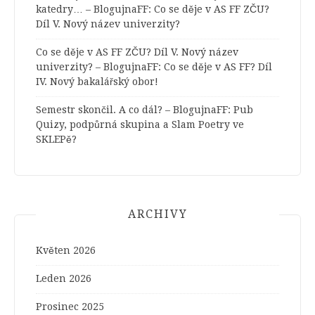
katedry… – BlogujnaFF
:
Co se děje v AS FF ZČU?
Díl V. Nový název univerzity?
Co se děje v AS FF ZČU? Díl V. Nový název
univerzity? – BlogujnaFF
:
Co se děje v AS FF? Díl
IV. Nový bakalářský obor!
Semestr skončil. A co dál? – BlogujnaFF
:
Pub
Quizy, podpůrná skupina a Slam Poetry ve
SKLEPě?
ARCHIVY
Květen 2026
Leden 2026
Prosinec 2025