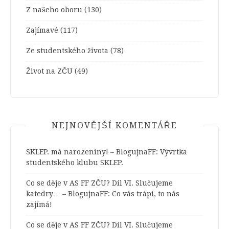
Z našeho oboru
(130)
Zajímavé
(117)
Ze studentského života
(78)
Život na ZČU
(49)
NEJNOVĚJŠÍ KOMENTÁŘE
SKLEP. má narozeniny! – BlogujnaFF
:
Vývrtka
studentského klubu SKLEP.
Co se děje v AS FF ZČU? Díl VI. Slučujeme
katedry… – BlogujnaFF
:
Co vás trápí, to nás
zajímá!
Co se děje v AS FF ZČU? Díl VI. Slučujeme