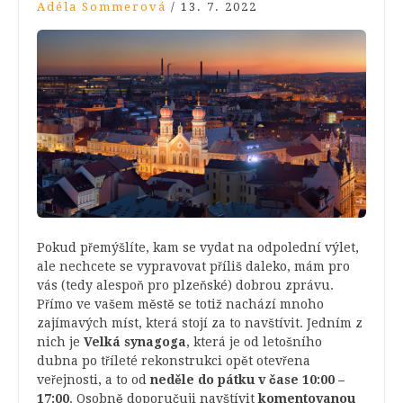
Adéla Sommerová
/
13. 7. 2022
Pokud přemýšlíte, kam se vydat na odpolední výlet,
ale nechcete se vypravovat příliš daleko, mám pro
vás (tedy alespoň pro plzeňské) dobrou zprávu.
Přímo ve vašem
městě se t
otiž nachází mnoho
zajímavých míst, která stojí za to navštívit. Jedním z
nich je
Velká synagoga
, která je od letošního
dubna po tříleté rekonstrukci opět otevřena
veřejnosti, a to od
neděle do pátku v čase 10:00 –
17:00
. Osobně doporučuji navštívit
komentovanou