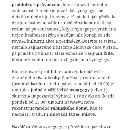
prohlídku s průvodcem
, kde se dozvíte mnoho
zajímavostí z historie plzeňské synagogy – od
detailů ohledně její stavby v 19. století, jak přečkala
druhou světovou válku a následně komunistický
režim, až po současnost, kdy je synagoga využívána
nejen k náboženským obřadům, ale konají se zde
rovněž kulturní akce a přednášky. Dozvíte se taktéž
nemálo zajímavého z historie Židovské obce v Plzni,
již pomáhá přiblížit i stálá expozice
Tady žili Židé
,
která je k vidění na horních galeriích synagogy.
Komentované prohlídky nabízejí kromě výše
zmíněného
dva okruhy
. Součástí prvního z nich
(probíhá každou středu, pátek a neděli od 16:00) je
návštěva
jedné z věží Velké synagogy
(odkud je
skutečně impozantní výhled). Druhý okruh (každé
pondělí od 15:30) umožní návštěvu nově
rekonstruovaného
rabínského domu
, kde se
nachází i tradiční
židovská lázeň mikve
.
Návštěva Velké synagogy je příležitostí, jak strávit