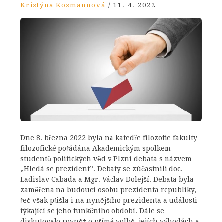
Kristýna Kosmannová
/
11. 4. 2022
Dne 8. března 2022 byla na katedře filozofie fakulty
filozofické pořádána Akademickým spolkem
studentů politických věd v Plzni debata s názvem
„Hledá se prezident”. Debaty se zúčastnili doc.
Ladislav Cabada a Mgr. Václav Dolejší. Debata byla
zaměřena na budoucí osobu prezidenta republiky,
řeč však přišla i na nynějšího prezidenta a události
týkající se jeho funkčního období. Dále se
diskutovalo rovněž o přímé volbě, jejích výhodách a