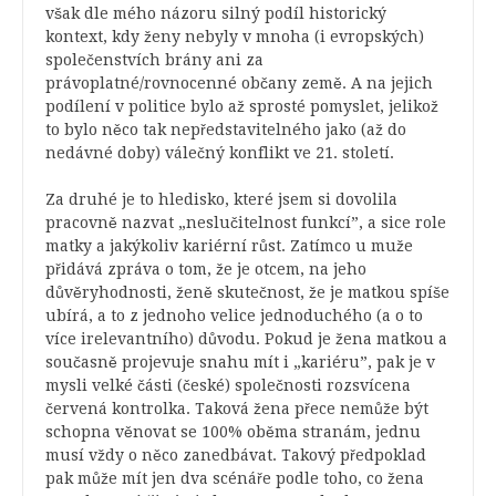
však dle mého názoru silný podíl historický
kontext, kdy ženy nebyly v mnoha (i evropských)
společenstvích brány ani za
právoplatné/rovnocenné občany země. A na jejich
podílení v politice bylo až sprosté pomyslet, jelikož
to bylo něco tak nepředstavitelného jako (až do
nedávné doby) válečný konflikt ve 21. století.
Za druhé je to hledisko, které jsem si dovolila
pracovně nazvat „neslučitelnost funkcí”, a sice role
matky a jakýkoliv kariérní růst. Zatímco u muže
přidává zpráva o tom, že je otcem, na jeho
důvěryhodnosti, ženě skutečnost, že je matkou spíše
ubírá, a to z jednoho velice jednoduchého (a o to
více irelevantního) důvodu. Pokud je žena matkou a
současně projevuje snahu mít i „kariéru”, pak je v
mysli velké části (české) společnosti rozsvícena
červená kontrolka. Taková žena přece nemůže být
schopna věnovat se 100% oběma stranám, jednu
musí vždy o něco zanedbávat. Takový předpoklad
pak může mít jen dva scénáře podle toho, co žena