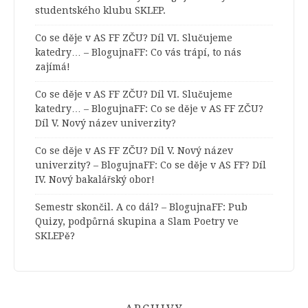
studentského klubu SKLEP.
Co se děje v AS FF ZČU? Díl VI. Slučujeme
katedry… – BlogujnaFF
:
Co vás trápí, to nás
zajímá!
Co se děje v AS FF ZČU? Díl VI. Slučujeme
katedry… – BlogujnaFF
:
Co se děje v AS FF ZČU?
Díl V. Nový název univerzity?
Co se děje v AS FF ZČU? Díl V. Nový název
univerzity? – BlogujnaFF
:
Co se děje v AS FF? Díl
IV. Nový bakalářský obor!
Semestr skončil. A co dál? – BlogujnaFF
:
Pub
Quizy, podpůrná skupina a Slam Poetry ve
SKLEPě?