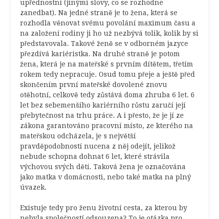
upřednostní (jinými slovy, co se rozhodne
zanedbat). Na jedné straně je to žena, která se
rozhodla věnovat svému povolání maximum času a
na založení rodiny ji ho už nezbývá tolik, kolik by si
představovala. Takové ženě se v odborném jazyce
přezdívá kariéristka. Na druhé straně je potom
žena, která je na mateřské s prvním dítětem, třetím
rokem tedy nepracuje. Osud tomu přeje a ještě před
skončením první mateřské dovolené znovu
otěhotní, celkově tedy zůstává doma zhruba 6 let. 6
let bez sebemenšího kariérního růstu zaručí její
přebytečnost na trhu práce. A i přesto, že je jí ze
zákona garantováno pracovní místo, ze kterého na
mateřskou odcházela, je s největší
pravděpodobností nucena z něj odejít, jelikož
nebude schopna dohnat 6 let, které strávila
výchovou svých dětí. Taková žena je označována
jako matka v domácnosti, nebo také matka na plný
úvazek.
Existuje tedy pro ženu životní cesta, za kterou by
nebyla společností odsouzena? To je otázka pro