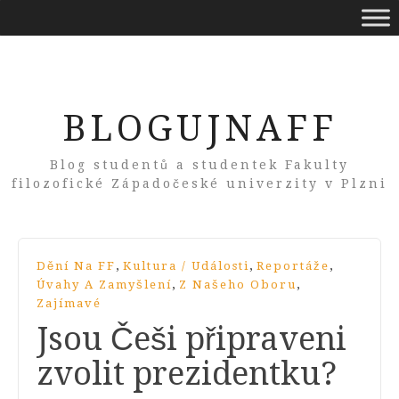
BLOGUJNAFF
Blog studentů a studentek Fakulty
filozofické Západočeské univerzity v Plzni
,
,
,
Dění Na FF
Kultura / Události
Reportáže
,
,
Úvahy A Zamyšlení
Z Našeho Oboru
Zajímavé
Jsou Češi připraveni
zvolit prezidentku?