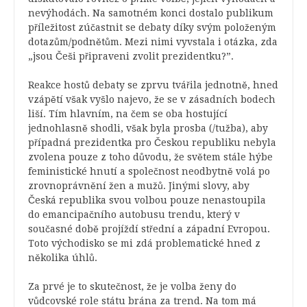
nevýhodách. Na samotném konci dostalo publikum
příležitost zúčastnit se debaty díky svým položeným
dotazům/podnětům. Mezi nimi vyvstala i otázka, zda
„jsou Češi připraveni zvolit prezidentku?”.
Reakce hostů debaty se zprvu tvářila jednotně, hned
vzápětí však vyšlo najevo, že se v zásadních bodech
liší. Tím hlavním, na čem se oba hostující
jednohlasně shodli, však byla prosba (/tužba), aby
případná prezidentka pro Českou republiku nebyla
zvolena pouze z toho důvodu, že světem stále hýbe
feministické hnutí a společnost neodbytně volá po
zrovnoprávnění žen a mužů. Jinými slovy, aby
Česká republika svou volbou pouze nenastoupila
do emancipačního autobusu trendu, který v
současné době projíždí střední a západní Evropou.
Toto východisko se mi zdá problematické hned z
několika úhlů.
Za prvé je to skutečnost, že je volba ženy do
vůdcovské role státu brána za trend. Na tom má