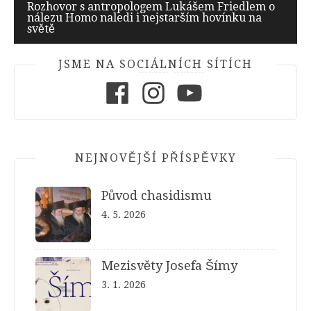
Rozhovor s antropologem Lukášem Friedlem o
příspěvek
nálezu Homo naledi i nejstarším hovínku na
světě
JSME NA SOCIÁLNÍCH SÍTÍCH
Facebook
Instagram
Youtube
NEJNOVĚJŠÍ PŘÍSPĚVKY
Původ chasidismu
4. 5. 2026
Mezisvěty Josefa Šímy
3. 1. 2026