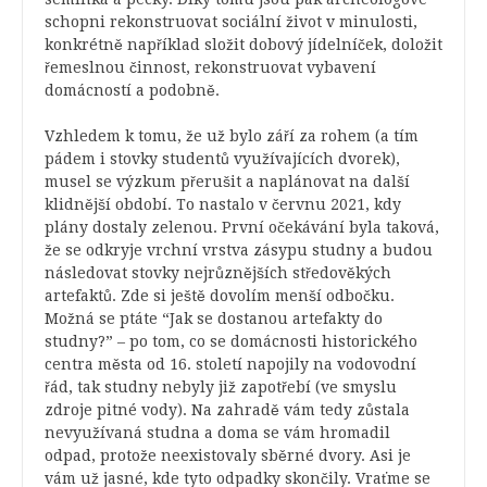
schopni rekonstruovat sociální život v minulosti,
konkrétně například složit dobový jídelníček, doložit
řemeslnou činnost, rekonstruovat vybavení
domácností a podobně.
Vzhledem k tomu, že už bylo září za rohem (a tím
pádem i stovky studentů využívajících dvorek),
musel se výzkum přerušit a naplánovat na další
klidnější období. To nastalo v červnu 2021, kdy
plány dostaly zelenou. První očekávání byla taková,
že se odkryje vrchní vrstva zásypu studny a budou
následovat stovky nejrůznějších středověkých
artefaktů. Zde si ještě dovolím menší odbočku.
Možná se ptáte “Jak se dostanou artefakty do
studny?” – po tom, co se domácnosti historického
centra města od 16. století napojily na vodovodní
řád, tak studny nebyly již zapotřebí (ve smyslu
zdroje pitné vody). Na zahradě vám tedy zůstala
nevyužívaná studna a doma se vám hromadil
odpad, protože neexistovaly sběrné dvory. Asi je
vám už jasné, kde tyto odpadky skončily. Vraťme se