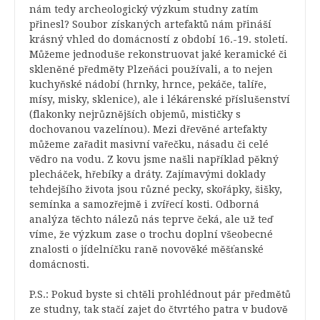
nám tedy archeologický výzkum studny zatím
přinesl? Soubor získaných artefaktů nám přináší
krásný vhled do domácností z období 16.-19. století.
Můžeme jednoduše rekonstruovat jaké keramické či
skleněné předměty Plzeňáci používali, a to nejen
kuchyňské nádobí (hrnky, hrnce, pekáče, talíře,
mísy, misky, sklenice), ale i lékárenské příslušenství
(flakonky nejrůznějších objemů, mističky s
dochovanou vazelínou). Mezi dřevěné artefakty
můžeme zařadit masivní vařečku, násadu či celé
vědro na vodu. Z kovu jsme našli například pěkný
plecháček, hřebíky a dráty. Zajímavými doklady
tehdejšího života jsou různé pecky, skořápky, šišky,
semínka a samozřejmě i zvířecí kosti. Odborná
analýza těchto nálezů nás teprve čeká, ale už teď
víme, že výzkum zase o trochu doplní všeobecné
znalosti o jídelníčku raně novověké měšťanské
domácnosti.
P.S.: Pokud byste si chtěli prohlédnout pár předmětů
ze studny, tak stačí zajet do čtvrtého patra v budově