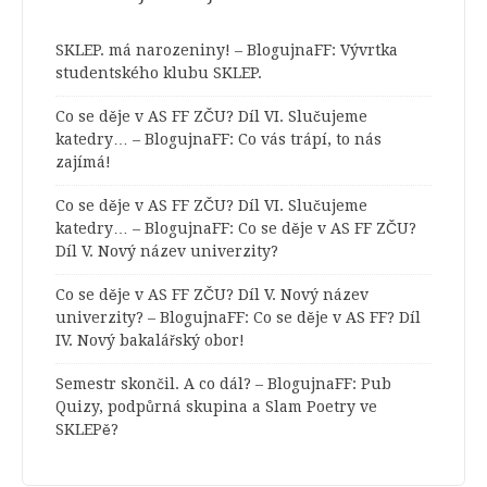
SKLEP. má narozeniny! – BlogujnaFF
:
Vývrtka
studentského klubu SKLEP.
Co se děje v AS FF ZČU? Díl VI. Slučujeme
katedry… – BlogujnaFF
:
Co vás trápí, to nás
zajímá!
Co se děje v AS FF ZČU? Díl VI. Slučujeme
katedry… – BlogujnaFF
:
Co se děje v AS FF ZČU?
Díl V. Nový název univerzity?
Co se děje v AS FF ZČU? Díl V. Nový název
univerzity? – BlogujnaFF
:
Co se děje v AS FF? Díl
IV. Nový bakalářský obor!
Semestr skončil. A co dál? – BlogujnaFF
:
Pub
Quizy, podpůrná skupina a Slam Poetry ve
SKLEPě?