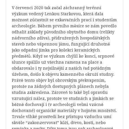
V červenci 2020 tak začal záchranný terénní
výzkum vedený Lenkou Starkovou, která dala
možnost zúčastnit se exkavačních prací i studentům
archeologie. Během prvního měsíce se nám povedlo
odhalit základy původního obytného domu (relikty
nádvorního zdiva), přidružených hospodářských
staveb nebo vápennou jámu, fungující druhotně
jako odpadní jímka pro kolekci keramických
předmětů. Když se výzkum chýlil ke konci, srpnové
slunce spálilo už všechna ramena na place a
obdarovalo i ty nejsilnější z našich řad pořádným
úžehem, došlo k objevu kamenného okruží studny.
Právě tento objev byl obrovským překvapením,
protože na žádných dostupných plánech nebyla
studna zakreslena. Zároveň to také byl opravdu
vzrušující nález, protože ve studnách a jímkách se
běžně dochovají i (v archeologii velmi vzácně
dochované) organické materiály v hojném množství.
Trvale vlhké prostředí bez přístupu vzduchu umí
skvěle “zakonzervovat” kůži, dřevo, kosti, nebo
semínka a pecky. Díky tomu jsou pak archeologové