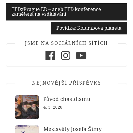
Navigace
TEDxPrague ED – aneb TED konference
zaměřená na vzdělávání
pro
příspěvek
Povídka: Kolumbova planeta
JSME NA SOCIÁLNÍCH SÍTÍCH
Facebook
Instagram
Youtube
NEJNOVĚJŠÍ PŘÍSPĚVKY
Původ chasidismu
4. 5. 2026
Mezisvěty Josefa Šímy