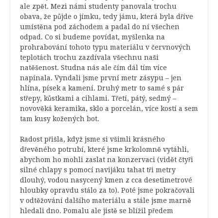
ale zpět. Mezi námi studenty panovala trochu
obava, že půjde o jímku, tedy jámu, která byla dříve
umístěna pod záchodem a padal do ní všechen
odpad. Co si budeme povídat, myšlenka na
prohrabování tohoto typu materiálu v červnových
teplotách trochu zazdívala všechnu naši
natěšenost. Studna nás ale čím dál tím více
napínala. Vyndali jsme první metr zásypu – jen
hlína, písek a kamení. Druhý metr to samé s pár
střepy, kůstkami a cihlami. Třetí, pátý, sedmý –
novověká keramika, sklo a porcelán, více kostí a sem
tam kusy kožených bot.
Radost přišla, když jsme si všimli krásného
dřevěného potrubí, které jsme krkolomně vytáhli,
abychom ho mohli zaslat na konzervaci (vidět čtyři
silné chlapy s pomocí navijáku tahat tři metry
dlouhý, vodou nasycený kmen z cca desetimetrové
hloubky opravdu stálo za to). Poté jsme pokračovali
v odtěžování dalšího materiálu a stále jsme marně
hledali dno. Pomalu ale jistě se blížil předem