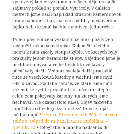
vymezený konec výzkumu a naše naděje na další
zajímavý poklad se pomalu vytrácely. V dalších
metrech jsme našli například krásnou kameninovou
lahev na minerálku, masivní půllitry, mysliveckou
fajfku nebo krásné kachle s motivem jednorožce.
Týden před koncem výzkumu se ale o pozdvižení
zasloužil zákon schválnosti. Kolem čtrnáctého
metru k nám začaly stoupat kýble, ve kterých byly
prakticky jenom keramické střepy. Najednou jsme je
nestíhali umývat a velké hektolitrové lavory
přestávaly stačit. Vedoucí svolala další pracovité
ruce ze všech koutů katedry a všichni jsme myli
jako o závod. Podlaha garáže, ve které jsme měli
zázemí, se rychle proměnila v sušárnu střepů –
celou zem pokrývaly kartony, na kterých jsme
nechávali vše okapat (foto níže). Objev takového
množství archeologických nálezů hned zaujal
média (např.
V centru Plzně objevili 500 let starou
studnu. Odpad do ní házeli už za Rudolfa II. –
Novinky.cz
+ fotografie) a mnoho nadšenců do
historie, kteří chodili do garáže nenápadně