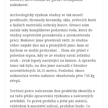
nakukovat.
Archeologický výzkum studny se tak musel
prodloužit. Hromady keramiky, skla, zvířecích kostí
a dalších materiálů nebraly konce. Situaci nám
začala taky komplikovat podzemní voda, která do
studny nepřetržitě prosakovala a znemožňovala
práci. Nakonec jsme přestávali věřit, že studna
vůbec nějaké dno má a přemýšleli jsme, kam až
bychom se mohli prohrabat… Zlom ale přišel v
polovině srpna, kdy se ze studny ozval zvláštní
zvuk – zvuk lopaty narážející na kámen. A opravdu
tomu tak bylo, na dno jsme narazili v hloubce
neuvěřitelných 16,55 metru. Poslední, skoro
nekonečná vrstva nakonec obsahovala přes 750 kg
střepů.
Terénní práce nalezením dna prakticky skončily a
na řadu přišlo zpracování výzkumu a nalezených
artefaktů. To právě probíhá a ještě pár měsíců,
vzhledem k množství nálezů, probíhat bude. Co