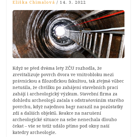
Eliška Chimalová
/
14. 3. 2022
Když se před dvěma lety ZČU rozhodla, že
zrevitalizuje povrch dvora ve vnitrobloku mezi
právnickou a filozofickou fakultou, tak zřejmě vůbec
netušila, že chvilku po zahájení stavebních prací
zahájí i archeologický výzkum. Stavební firma za
dohledu archeologů začala s odstraňováním starého
povrchu, když najednou bagr narazil na pozůstatky
zdí a dalších objektů. Reakce na narušení
archeologické situace na sebe nenechala dlouho
čekat – vše se totiž událo přímo pod okny naší
katedry archeologie.