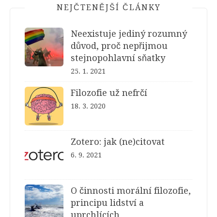
NEJČTENĚJŠÍ ČLÁNKY
Neexistuje jediný rozumný
důvod, proč nepřijmou
stejnopohlavní sňatky
25. 1. 2021
Filozofie už nefrčí
18. 3. 2020
Zotero: jak (ne)citovat
6. 9. 2021
O činnosti morální filozofie,
principu lidství a
uprchlících