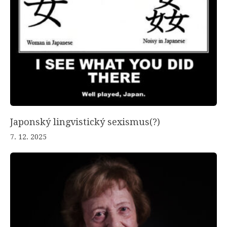
Japonský lingvistický sexismus(?)
7. 12. 2025