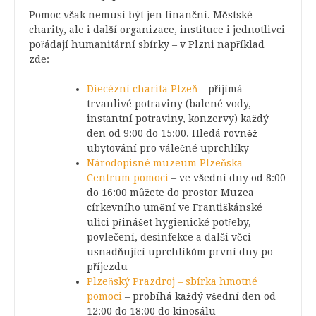
Pomoc však nemusí být jen finanční. Městské
charity, ale i další organizace, instituce i jednotlivci
pořádají humanitární sbírky – v Plzni například
zde:
Diecézní charita Plzeň
– přijímá
trvanlivé potraviny (balené vody,
instantní potraviny, konzervy) každý
den od 9:00 do 15:00. Hledá rovněž
ubytování pro válečné uprchlíky
Národopisné muzeum Plzeňska –
Centrum pomoci
– ve všední dny od 8:00
do 16:00 můžete do prostor Muzea
církevního umění ve Františkánské
ulici přinášet hygienické potřeby,
povlečení, desinfekce a další věci
usnadňující uprchlíkům první dny po
příjezdu
Plzeňský Prazdroj – sbírka hmotné
pomoci
– probíhá každý všední den od
12:00 do 18:00 do kinosálu