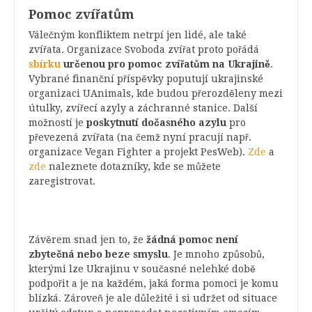
Pomoc zvířatům
Válečným konfliktem netrpí jen lidé, ale také
zvířata. Organizace Svoboda zvířat proto pořádá
sbírku
určenou pro pomoc zvířatům na Ukrajině
.
Vybrané finanční příspěvky poputují ukrajinské
organizaci UAnimals, kde budou přerozděleny mezi
útulky, zvířecí azyly a záchranné stanice. Další
možností je
poskytnutí dočasného azylu
pro
převezená zvířata (na čemž nyní pracují např.
organizace Vegan Fighter a projekt PesWeb).
Zde
a
zde
naleznete dotazníky, kde se můžete
zaregistrovat.
Závěrem snad jen to, že
žádná pomoc není
zbytečná nebo beze smyslu
. Je mnoho způsobů,
kterými lze Ukrajinu v současné nelehké době
podpořit a je na každém, jaká forma pomoci je komu
blízká. Zároveň je ale důležité i si udržet od situace