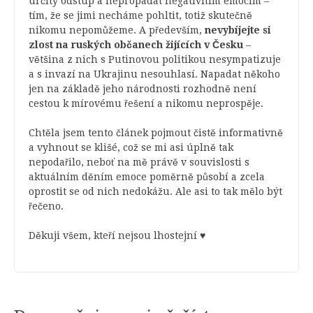
určitý odstup a nepropadat negativním emocím –
tím, že se jimi necháme pohltit, totiž skutečně
nikomu nepomůžeme. A především,
nevybíjejte si
zlost na ruských občanech žijících v Česku
–
většina z nich s Putinovou politikou nesympatizuje
a s invazí na Ukrajinu nesouhlasí. Napadat někoho
jen na základě jeho národnosti rozhodně není
cestou k mírovému řešení a nikomu neprospěje.
Chtěla jsem tento článek pojmout čistě informativně
a vyhnout se klišé, což se mi asi úplně tak
nepodařilo, neboť na mě právě v souvislosti s
aktuálním děním emoce poměrně působí a zcela
oprostit se od nich nedokážu. Ale asi to tak mělo být
řečeno.
Děkuji všem, kteří nejsou lhostejní ♥