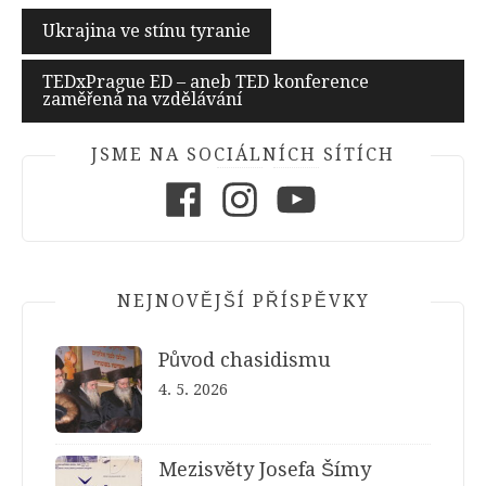
Navigace
Ukrajina ve stínu tyranie
pro
TEDxPrague ED – aneb TED konference
příspěvek
zaměřená na vzdělávání
JSME NA SOCIÁLNÍCH SÍTÍCH
Facebook
Instagram
Youtube
NEJNOVĚJŠÍ PŘÍSPĚVKY
Původ chasidismu
4. 5. 2026
Mezisvěty Josefa Šímy