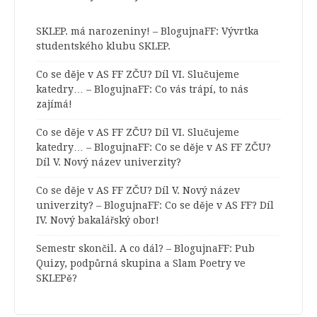
SKLEP. má narozeniny! – BlogujnaFF
:
Vývrtka
studentského klubu SKLEP.
Co se děje v AS FF ZČU? Díl VI. Slučujeme
katedry… – BlogujnaFF
:
Co vás trápí, to nás
zajímá!
Co se děje v AS FF ZČU? Díl VI. Slučujeme
katedry… – BlogujnaFF
:
Co se děje v AS FF ZČU?
Díl V. Nový název univerzity?
Co se děje v AS FF ZČU? Díl V. Nový název
univerzity? – BlogujnaFF
:
Co se děje v AS FF? Díl
IV. Nový bakalářský obor!
Semestr skončil. A co dál? – BlogujnaFF
:
Pub
Quizy, podpůrná skupina a Slam Poetry ve
SKLEPě?