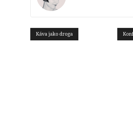
Navigace
Káva jako droga
Konf
pro
příspěvek