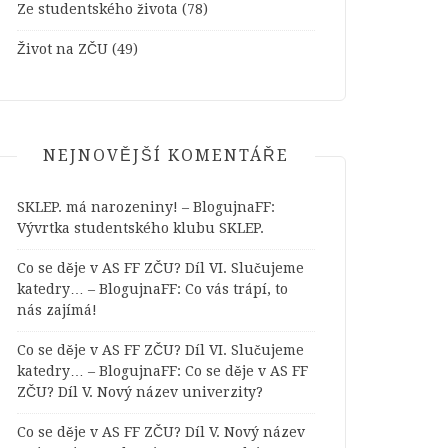
Ze studentského života
(78)
Život na ZČU
(49)
NEJNOVĚJŠÍ KOMENTÁŘE
SKLEP. má narozeniny! – BlogujnaFF
:
Vývrtka studentského klubu SKLEP.
Co se děje v AS FF ZČU? Díl VI. Slučujeme
katedry… – BlogujnaFF
:
Co vás trápí, to
nás zajímá!
Co se děje v AS FF ZČU? Díl VI. Slučujeme
katedry… – BlogujnaFF
:
Co se děje v AS FF
ZČU? Díl V. Nový název univerzity?
Co se děje v AS FF ZČU? Díl V. Nový název