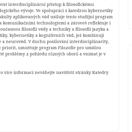
at interdisciplinární přístup k filosofickému
ogického vývoje. Ve spolupráci s katedrou kybernetiky
akulty aplikovaných věd usiluje tento studijní program
 a komunikačními technologiemi a zároveň reflektuje i
oučasnou filosofii vědy a techniky a filosofii jazyka a
tiky, kybernetiky a kognitivních věd, jež kombinují
e a neurověd. V duchu posilování interdisciplinarity,
 priorit, umožňuje program Filozofie pro umělou
ité problémy z pohledu různých oborů a vnímat je v
ro více informací neváhejte navštívit stránky Katedry