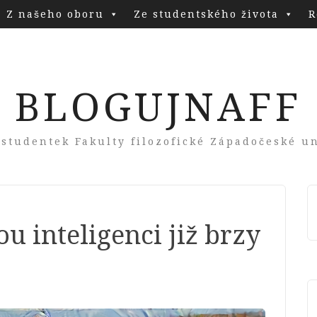
Z našeho oboru
Ze studentského života
R
BLOGUJNAFF
 studentek Fakulty filozofické Západočeské un
u inteligenci již brzy