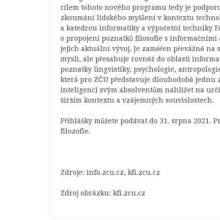
cílem tohoto nového programu tedy je podporov
zkoumání lidského myšlení v kontextu technol
a katedrou informatiky a výpočetní techniky F
o propojení poznatků filosofie s informačními
jejich aktuální vývoj. Je zaměřen převážně na s
mysli, ale přesahuje rovněž do oblasti informa
poznatky lingvistiky, psychologie, antropologi
která pro ZČU představuje dlouhodobě jednu z
inteligenci svým absolventům nahlížet na urč
širším kontextu a vzájemných souvislostech.
Přihlášky můžete podávat do 31. srpna 2021. P
filozofie.
Zdroje: info.zcu.cz, kfi.zcu.cz
Zdroj obrázku: kfi.zcu.cz