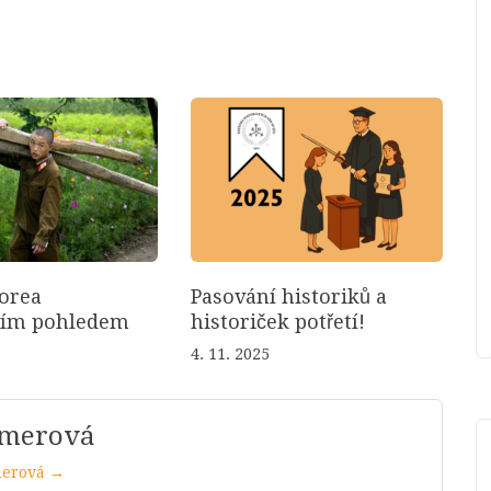
orea
Pasování historiků a
ním pohledem
historiček potřetí!
4. 11. 2025
mmerová
merová →