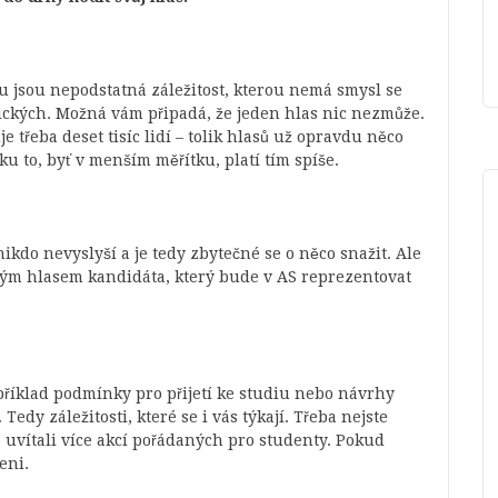
u jsou nepodstatná záležitost, kterou nemá smysl se
itických. Možná vám připadá, že jeden hlas nic nezmůže.
 třeba deset tisíc lidí – tolik hlasů už opravdu něco
to, byť v menším měřítku, platí tím spíše.
ikdo nevyslyší a je tedy zbytečné se o něco snažit. Ale
svým hlasem kandidáta, který bude v AS reprezentovat
říklad podmínky pro přijetí ke studiu nebo návrhy
edy záležitosti, které se i vás týkají. Třeba nejste
 uvítali více akcí pořádaných pro studenty. Pokud
eni.