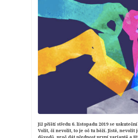
Již příští středu 6. listopadu 2019 se uskut
Volit, či nevolit, to je oč tu běží. Jistě, nev
důvodů, proč dát přednost první variantě a jít