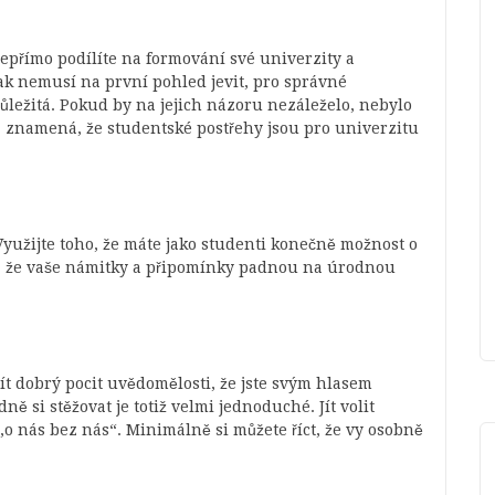
 nepřímo podílíte na formování své univerzity a
 tak nemusí na první pohled jevit, pro správné
ůležitá. Pokud by na jejich názoru nezáleželo, nebylo
e, znamená, že studentské postřehy jsou pro univerzitu
Využijte toho, že máte jako studenti konečně možnost o
, že vaše námitky a připomínky padnou na úrodnou
mít dobrý pocit uvědomělosti, že jste svým hlasem
ně si stěžovat je totiž velmi jednoduché. Jít volit
o nás bez nás“. Minimálně si můžete říct, že vy osobně