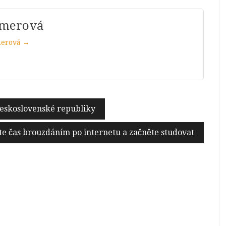
mmerová
merová →
 Československé republiky
jte čas brouzdáním po internetu a začněte studovat