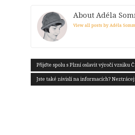
About Adéla So
View all posts by Adéla Som
Navigace
Přijďte spolu s Plzní oslavit výročí vzniku
pro
Jste také závislí na informacích? Neztráce
příspěvek