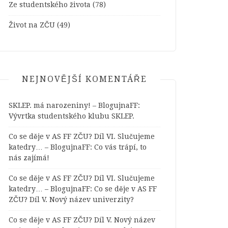
Ze studentského života
(78)
Život na ZČU
(49)
NEJNOVĚJŠÍ KOMENTÁŘE
SKLEP. má narozeniny! – BlogujnaFF
:
Vývrtka studentského klubu SKLEP.
Co se děje v AS FF ZČU? Díl VI. Slučujeme
katedry… – BlogujnaFF
:
Co vás trápí, to
nás zajímá!
Co se děje v AS FF ZČU? Díl VI. Slučujeme
katedry… – BlogujnaFF
:
Co se děje v AS FF
ZČU? Díl V. Nový název univerzity?
Co se děje v AS FF ZČU? Díl V. Nový název