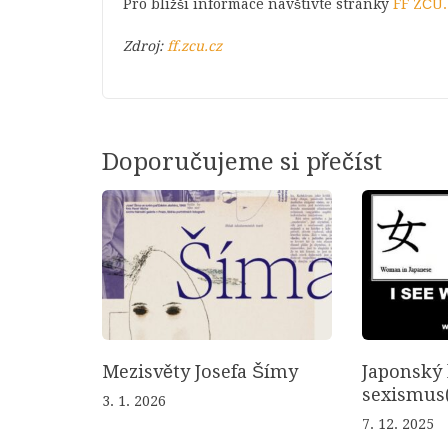
Pro bližší informace navštivte stránky
FF ZČU.
Zdroj:
ff.zcu.cz
Doporučujeme si přečíst
Mezisvěty Josefa Šímy
Japonský 
sexismus(
3. 1. 2026
7. 12. 2025