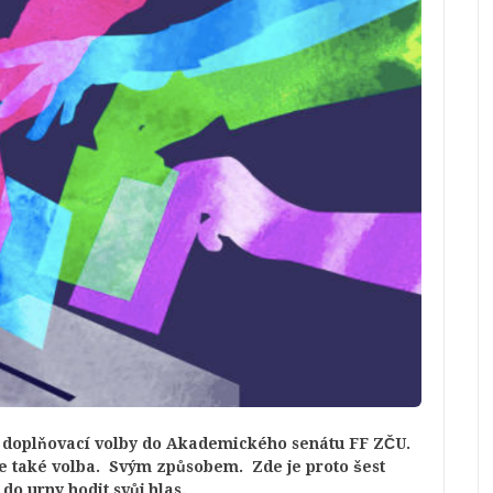
eční doplňovací volby do Akademického senátu FF ZČU.
olit je také volba. Svým způsobem. Zde je proto šest
 do urny hodit svůj hlas.