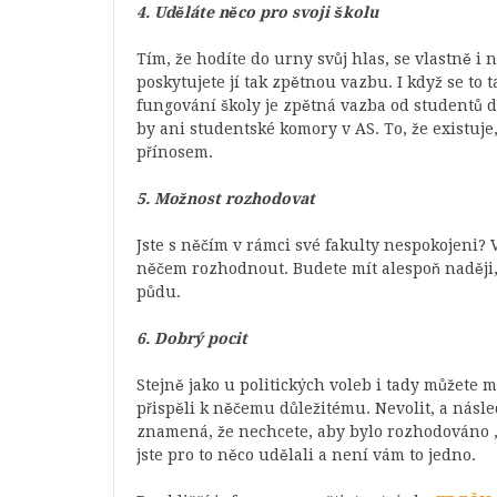
4. Uděláte něco pro svoji školu
Tím, že hodíte do urny svůj hlas, se vlastně i
poskytujete jí tak zpětnou vazbu. I když se to
fungování školy je zpětná vazba od studentů d
by ani studentské komory v AS. To, že existuj
přínosem.
5. Možnost rozhodovat
Jste s něčím v rámci své fakulty nespokojeni? 
něčem rozhodnout. Budete mít alespoň naději
půdu.
6. Dobrý pocit
Stejně jako u politických voleb i tady můžete 
přispěli k něčemu důležitému. Nevolit, a násled
znamená, že nechcete, aby bylo rozhodováno „
jste pro to něco udělali a není vám to jedno.