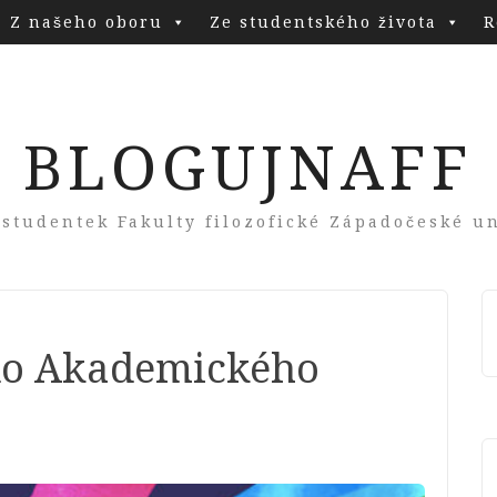
Z našeho oboru
Ze studentského života
R
BLOGUJNAFF
 studentek Fakulty filozofické Západočeské un
 do Akademického