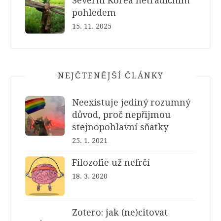
Severní Korea netradičním
pohledem
15. 11. 2025
NEJČTENĚJŠÍ ČLÁNKY
Neexistuje jediný rozumný
důvod, proč nepřijmou
stejnopohlavní sňatky
25. 1. 2021
Filozofie už nefrčí
18. 3. 2020
Zotero: jak (ne)citovat