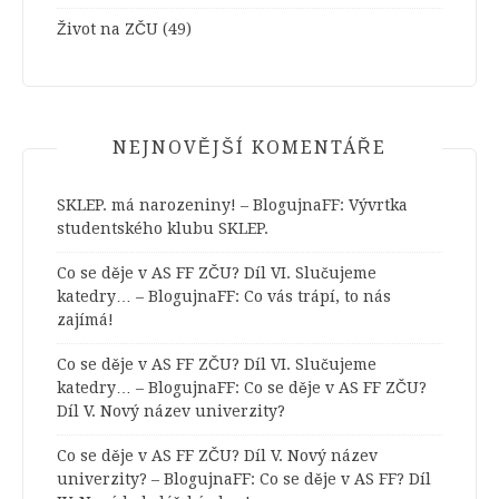
Život na ZČU
(49)
NEJNOVĚJŠÍ KOMENTÁŘE
SKLEP. má narozeniny! – BlogujnaFF
:
Vývrtka
studentského klubu SKLEP.
Co se děje v AS FF ZČU? Díl VI. Slučujeme
katedry… – BlogujnaFF
:
Co vás trápí, to nás
zajímá!
Co se děje v AS FF ZČU? Díl VI. Slučujeme
katedry… – BlogujnaFF
:
Co se děje v AS FF ZČU?
Díl V. Nový název univerzity?
Co se děje v AS FF ZČU? Díl V. Nový název
univerzity? – BlogujnaFF
:
Co se děje v AS FF? Díl