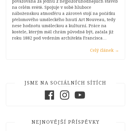
považována za jednu z nejpozoruhodnějších staveb
na celém světě. Spojuje v sobě hluboce
náboženskou atmosféru a zároveň stojí na počátku
přelomového uměleckého hnutí Art Nouveau, tedy
nese hodnotu uměleckou a kulturní. Práce na
kostele, kterým měl chrám původně být, začala již
roku 1882 pod vedením architekta Francisca…
Celý článek
→
JSME NA SOCIÁLNÍCH SÍTÍCH
Facebook
Instagram
Youtube
NEJNOVĚJŠÍ PŘÍSPĚVKY