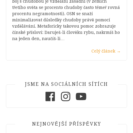
boj s chudobou je vzdělání zásadní (v zemích
třetího světa se procento chudoby často témeř rovná
procentu negramotnosti). OSN se snaží
minimalizovat důsledky chudoby právě pomocí
vzdělávání. Metaforicky takovou pomoc zobrazuje
čínské přísloví: Daruješ-li člověku rybu, nakrmíš ho
na jeden den, naučíš-li…
Celý článek
→
JSME NA SOCIÁLNÍCH SÍTÍCH
Facebook
Instagram
Youtube
NEJNOVĚJŠÍ PŘÍSPĚVKY