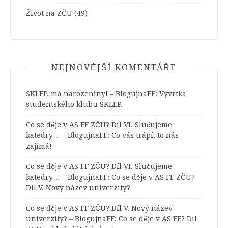
Život na ZČU
(49)
NEJNOVĚJŠÍ KOMENTÁŘE
SKLEP. má narozeniny! – BlogujnaFF
:
Vývrtka
studentského klubu SKLEP.
Co se děje v AS FF ZČU? Díl VI. Slučujeme
katedry… – BlogujnaFF
:
Co vás trápí, to nás
zajímá!
Co se děje v AS FF ZČU? Díl VI. Slučujeme
katedry… – BlogujnaFF
:
Co se děje v AS FF ZČU?
Díl V. Nový název univerzity?
Co se děje v AS FF ZČU? Díl V. Nový název
univerzity? – BlogujnaFF
:
Co se děje v AS FF? Díl