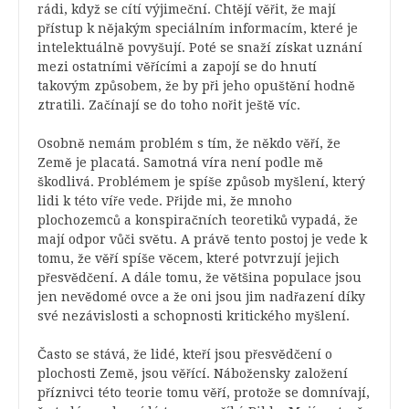
rádi, když se cítí výjimeční. Chtějí věřit, že mají
přístup k nějakým speciálním informacím, které je
intelektuálně povyšují. Poté se snaží získat uznání
mezi ostatními věřícími a zapojí se do hnutí
takovým způsobem, že by při jeho opuštění hodně
ztratili. Začínají se do toho nořit ještě víc.
Osobně nemám problém s tím, že někdo věří, že
Země je placatá. Samotná víra není podle mě
škodlivá. Problémem je spíše způsob myšlení, který
lidi k této víře vede. Přijde mi, že mnoho
plochozemců a konspiračních teoretiků vypadá, že
mají odpor vůči světu. A právě tento postoj je vede k
tomu, že věří spíše věcem, které potvrzují jejich
přesvědčení. A dále tomu, že většina populace jsou
jen nevědomé ovce a že oni jsou jim nadřazení díky
své nezávislosti a schopnosti kritického myšlení.
Často se stává, že lidé, kteří jsou přesvědčení o
plochosti Země, jsou věřící. Nábožensky založení
příznivci této teorie tomu věří, protože se domnívají,