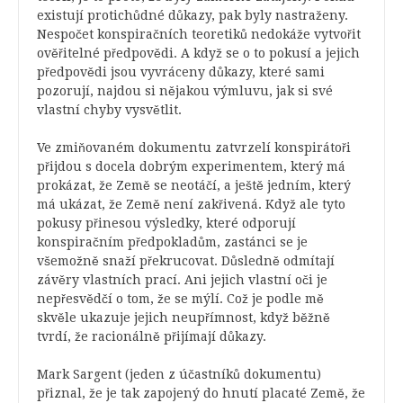
existují protichůdné důkazy, pak byly nastraženy.
Nespočet konspiračních teoretiků nedokáže vytvořit
ověřitelné předpovědi. A když se o to pokusí a jejich
předpovědi jsou vyvráceny důkazy, které sami
pozorují, najdou si nějakou výmluvu, jak si své
vlastní chyby vysvětlit.
Ve zmiňovaném dokumentu zatvrzelí konspirátoři
přijdou s docela dobrým experimentem, který má
prokázat, že Země se neotáčí, a ještě jedním, který
má ukázat, že Země není zakřivená. Když ale tyto
pokusy přinesou výsledky, které odporují
konspiračním předpokladům, zastánci se je
všemožně snaží překrucovat. Důsledně odmítají
závěry vlastních prací. Ani jejich vlastní oči je
nepřesvědčí o tom, že se mýlí. Což je podle mě
skvěle ukazuje jejich neupřímnost, když běžně
tvrdí, že racionálně přijímají důkazy.
Mark Sargent (jeden z účastníků dokumentu)
přiznal, že je tak zapojený do hnutí placaté Země, že