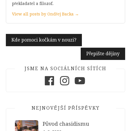
překladatel a filozof.
View all posts by Ondřej Backa →
Navigace
Kde pomoci kočkám v nouzi?
pro
Přepište dějiny
příspěvek
JSME NA SOCIÁLNÍCH SÍTÍCH
Facebook
Instagram
Youtube
NEJNOVĚJŠÍ PŘÍSPĚVKY
Původ chasidismu