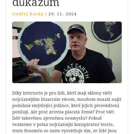
důkazům
Ondřej Backa
/
29. 11. 2024
Díky internetu je pro lidi, kteří mají sklony věřit
nejrůznějším bizarním věcem, mnohem snazší najít
podobně smýšlející jedince, kteří jejich přesvědčení
posilují. Ale proč zrovna placatá Země? Proč věří
lidé takovému zjevnému nesmyslu? Pokud
vezmeme v potaz nejrůznější konspirační teorie,
tento fenomén se často vysvětluje tím, že lidé jsou