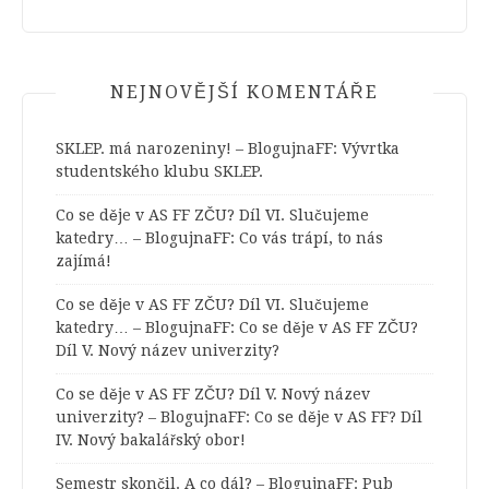
NEJNOVĚJŠÍ KOMENTÁŘE
SKLEP. má narozeniny! – BlogujnaFF
:
Vývrtka
studentského klubu SKLEP.
Co se děje v AS FF ZČU? Díl VI. Slučujeme
katedry… – BlogujnaFF
:
Co vás trápí, to nás
zajímá!
Co se děje v AS FF ZČU? Díl VI. Slučujeme
katedry… – BlogujnaFF
:
Co se děje v AS FF ZČU?
Díl V. Nový název univerzity?
Co se děje v AS FF ZČU? Díl V. Nový název
univerzity? – BlogujnaFF
:
Co se děje v AS FF? Díl
IV. Nový bakalářský obor!
Semestr skončil. A co dál? – BlogujnaFF
:
Pub