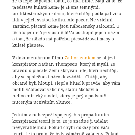
že to lépe odpovídá tomu, co říká Bible. Mají za to, že
představa kulaté Země je šířena temnými,
protikřesťanskými silami, které chtějí podkopat víru
lidí v jejich svatou knihu. Ale pozor. Ne všichni
zastánci placaté Země jsou nábožensky založení. U
těchto jedinců je vlastně těžší pochopit jejich názor
o tom, že někdo má potřebu přesvědčovat masy o
kulaté planetě.
V dokumentárním filmu
Za horizontem
se objeví
konspirátor Nathan Thompson, který si myslí, že
pravdu o placaté Zemi skrývají lidé, kteří nechtějí,
aby se společnost něco dozvěděla. Chtějí, aby
občané byli hloupí, slepí a hluší k pravdě, aby vám
mohli vštěpovat vakcíny, státní školství a
heliocentrický model, který je prý v podstatě
nuceným uctíváním Slunce.
Jedním z nebezpečí spojených s propadnutím
konspirační teorii je to, že je snadné ji udělat
nevyvratitelnou. Pokud chybí důkazy pro vaši
teorii, je to proto, že byly záměrně zatajeny. Pokud