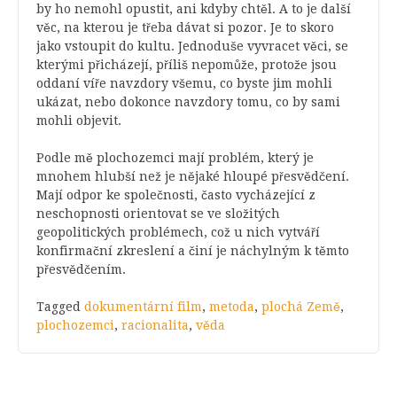
by ho nemohl opustit, ani kdyby chtěl. A to je další
věc, na kterou je třeba dávat si pozor. Je to skoro
jako vstoupit do kultu. Jednoduše vyvracet věci, se
kterými přicházejí, příliš nepomůže, protože jsou
oddaní víře navzdory všemu, co byste jim mohli
ukázat, nebo dokonce navzdory tomu, co by sami
mohli objevit.
Podle mě plochozemci mají problém, který je
mnohem hlubší než je nějaké hloupé přesvědčení.
Mají odpor ke společnosti, často vycházející z
neschopnosti orientovat se ve složitých
geopolitických problémech, což u nich vytváří
konfirmační zkreslení a činí je náchylným k těmto
přesvědčením.
Tagged
dokumentární film
,
metoda
,
plochá Země
,
plochozemci
,
racionalita
,
věda