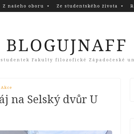
Z našeho oboru
Ze studentského života
R
BLOGUJNAFF
 studentek Fakulty filozofické Západočeské un
 Akce
máj na Selský dvůr U