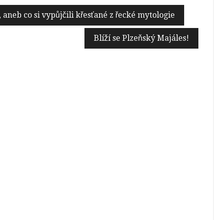
aneb co si vypůjčili křesťané z řecké mytologie
Blíží se Plzeňský Majáles!