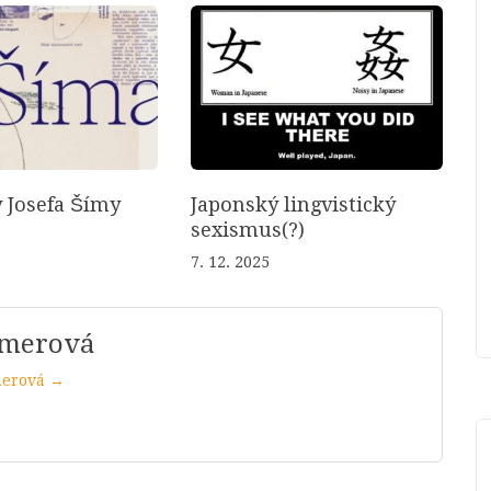
 Josefa Šímy
Japonský lingvistický
sexismus(?)
7. 12. 2025
mmerová
merová →