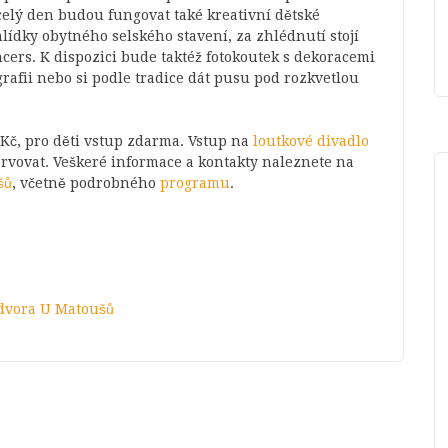
celý den budou fungovat také kreativní dětské
lídky obytného selského stavení, za zhlédnutí stojí
ers. K dispozici bude taktéž fotokoutek s dekoracemi
ografii nebo si podle tradice dát pusu pod rozkvetlou
Kč, pro děti vstup zdarma. Vstup na
loutkové divadlo
ervovat. Veškeré informace a kontakty naleznete na
šů
, včetně podrobného
programu
.
 dvora U Matoušů