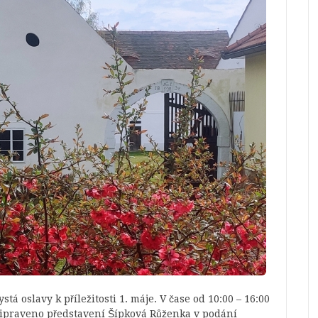
tá oslavy k příležitosti 1. máje. V čase od 10:00 – 16:00
připraveno představení Šípková Růženka v podání