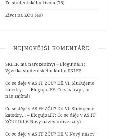
Ze studentského života
(78)
Život na ZČU
(49)
NEJNOVĚJŠÍ KOMENTÁŘE
SKLEP. má narozeniny! – BlogujnaFF
:
Vývrtka studentského klubu SKLEP.
Co se děje v AS FF ZČU? Díl VI. Slučujeme
katedry… – BlogujnaFF
:
Co vás trápí, to
nás zajímá!
Co se děje v AS FF ZČU? Díl VI. Slučujeme
katedry… – BlogujnaFF
:
Co se děje v AS FF
ZČU? Díl V. Nový název univerzity?
Co se děje v AS FF ZČU? Díl V. Nový název