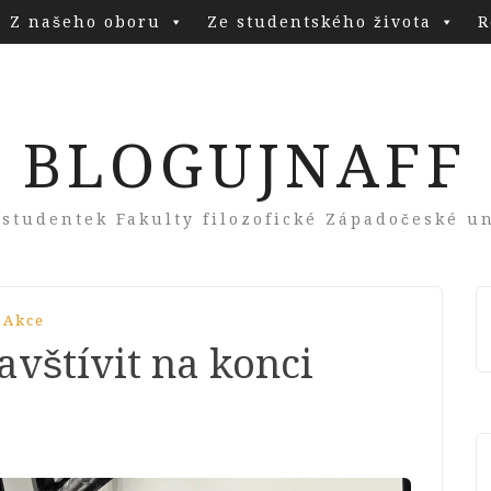
Z našeho oboru
Ze studentského života
R
BLOGUJNAFF
 studentek Fakulty filozofické Západočeské un
 Akce
avštívit na konci