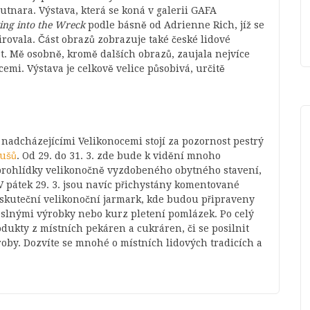
tnara. Výstava, která se koná v galerii GAFA
ing into the Wreck
podle básně od Adrienne Rich, jíž se
irovala. Část obrazů zobrazuje také české lidové
t. Mě osobně, kromě dalších obrazů, zaujala nejvíce
emi. Výstava je celkově velice působivá, určitě
 s nadcházejícími Velikonocemi stojí za pozornost pestrý
oušů
. Od 29. do 31. 3. zde bude k vidění mnoho
prohlídky velikonočně vyzdobeného obytného stavení,
 pátek 29. 3. jsou navíc přichystány komentované
 uskuteční velikonoční jarmark, kde budou připraveny
meslnými výrobky nebo kurz pletení pomlázek. Po celý
dukty z místních pekáren a cukráren, či se posilnit
oby. Dozvíte se mnohé o místních lidových tradicích a