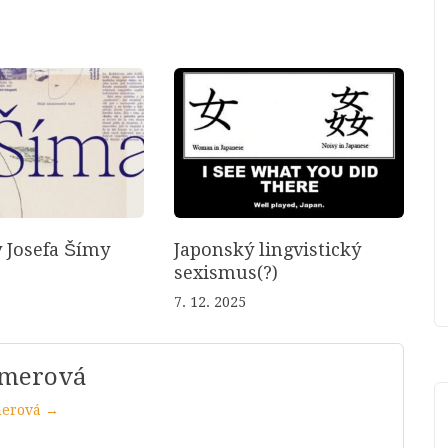
 Josefa Šímy
Japonský lingvistický
sexismus(?)
7. 12. 2025
mmerová
merová →