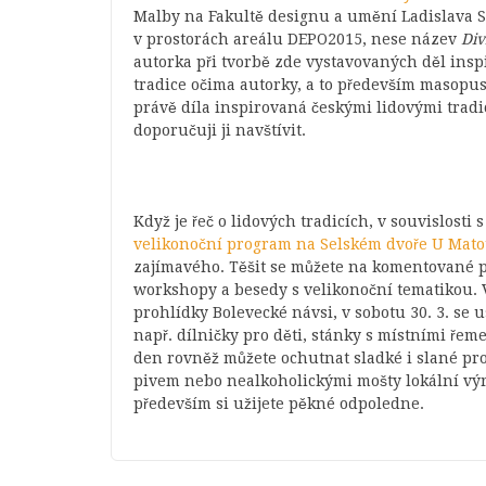
Malby na Fakultě designu a umění Ladislava Su
v prostorách areálu DEPO2015, nese název
Div
autorka při tvorbě zde vystavovaných děl insp
tradice očima autorky, a to především masopus
právě díla inspirovaná českými lidovými tradic
doporučuji ji navštívit.
Když je řeč o lidových tradicích, v souvislosti
velikonoční program na Selském dvoře U Mat
zajímavého. Těšit se můžete na komentované 
workshopy a besedy s velikonoční tematikou. V
prohlídky Bolevecké návsi, v sobotu 30. 3. se
např. dílničky pro děti, stánky s místními ře
den rovněž můžete ochutnat sladké i slané pro
pivem nebo nealkoholickými mošty lokální výr
především si užijete pěkné odpoledne.