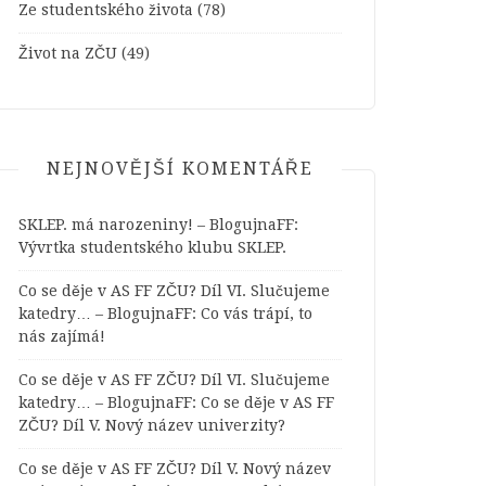
Ze studentského života
(78)
Život na ZČU
(49)
NEJNOVĚJŠÍ KOMENTÁŘE
SKLEP. má narozeniny! – BlogujnaFF
:
Vývrtka studentského klubu SKLEP.
Co se děje v AS FF ZČU? Díl VI. Slučujeme
katedry… – BlogujnaFF
:
Co vás trápí, to
nás zajímá!
Co se děje v AS FF ZČU? Díl VI. Slučujeme
katedry… – BlogujnaFF
:
Co se děje v AS FF
ZČU? Díl V. Nový název univerzity?
Co se děje v AS FF ZČU? Díl V. Nový název