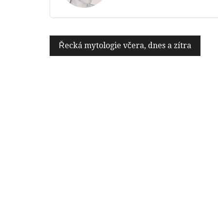
Navigace
Řecká mytologie včera, dnes a zítra
pro
příspěvek