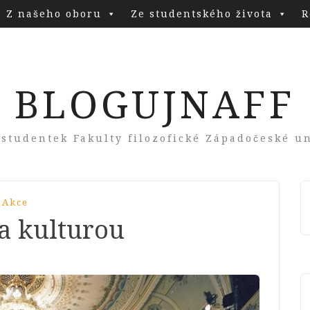
Z našeho oboru
Ze studentského života
R
BLOGUJNAFF
 studentek Fakulty filozofické Západočeské un
 Akce
a kulturou