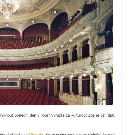
dniknout poslední den v roce? Vyrazte za kulturou! Zde je pár tipů,