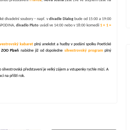
dnutí představení
Pravda
,
Nová scéna
zase zve ve stejném čase na
ké divadelní soubory – např. v
divadle Dialog
bude od 15:00 a 19:00
 SPODINA,
divadlo Pluto
uvádí ve 14:00 nebo v 18:00 komedii
1 + 1 =
lvestrovský kabaret
plný anekdot a hudby v podání spolku Poetické
,
ZOO Plzeň
nabídne již od dopoledne
silvestrovský program
plný
o silvestrovská představení je velký zájem a vstupenky rychle mizí. A
i na příští rok.