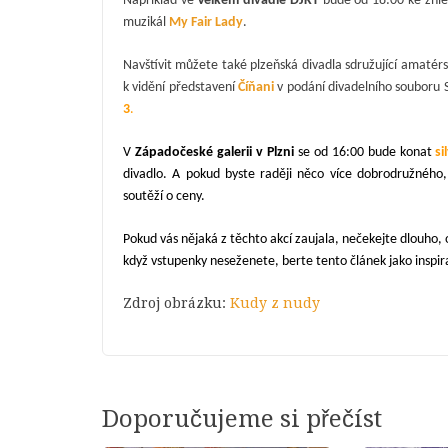
Například ve
Velkém divadle DJKT
bude od 18:00 ke zhlé
muzikál
My Fair Lady
.
Navštívit můžete také plzeňská divadla sdružující amatérs
k vidění představení
Číňani
v podání divadelního souboru
3
.
V
Západočeské galerii v Plzni
se od 16:00 bude konat
si
divadlo.
A pokud byste r
aději
něco více dobrodružného
soutěží o ceny.
P
okud vás nějaká z těchto akcí zaujala, nečekejte dlouho, 
když vstupenky neseženete, berte tento článek jako inspirac
Zdroj obrázku:
Kudy z nudy
Doporučujeme si přečíst