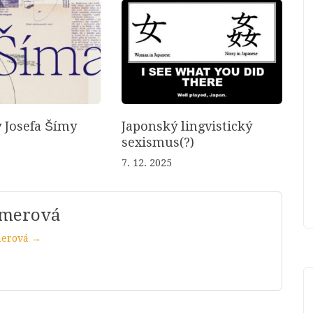
 Josefa Šímy
Japonský lingvistický
sexismus(?)
7. 12. 2025
mmerová
merová →