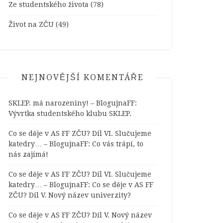
Ze studentského života
(78)
Život na ZČU
(49)
NEJNOVĚJŠÍ KOMENTÁŘE
SKLEP. má narozeniny! – BlogujnaFF
:
Vývrtka studentského klubu SKLEP.
Co se děje v AS FF ZČU? Díl VI. Slučujeme
katedry… – BlogujnaFF
:
Co vás trápí, to
nás zajímá!
Co se děje v AS FF ZČU? Díl VI. Slučujeme
katedry… – BlogujnaFF
:
Co se děje v AS FF
ZČU? Díl V. Nový název univerzity?
Co se děje v AS FF ZČU? Díl V. Nový název