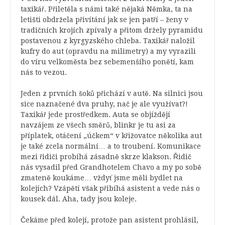
taxikář. Přiletěla s námi také nějaká Němka, ta na
letišti obdržela přivítání jak se jen patří – ženy v
tradičních krojích zpívaly a přitom držely pyramidu
postavenou z kyrgyzského chleba. Taxikář naložil
kufry do aut (opravdu na milimetry) a my vyrazili
do víru velkoměsta bez sebemenšího ponětí, kam
nás to vezou.
Jeden z prvních šoků přichází v autě. Na silnici jsou
sice naznačené dva pruhy, nač je ale využívat?!
Taxikář jede prostředkem. Auta se objíždějí
navzájem ze všech směrů, blinkr je tu asi za
příplatek, otáčení „účkem“ v křižovatce několika aut
je také zcela normální… a to troubení. Komunikace
mezi řidiči probíhá zásadně skrze klakson. Řidič
nás vysadil před Grandhotelem Chavo a my po sobě
zmateně koukáme… vždyť jsme měli bydlet na
kolejích? Vzápětí však přibíhá asistent a vede nás o
kousek dál. Aha, tady jsou koleje.
Čekáme před kolejí, protože pan asistent prohlásil,