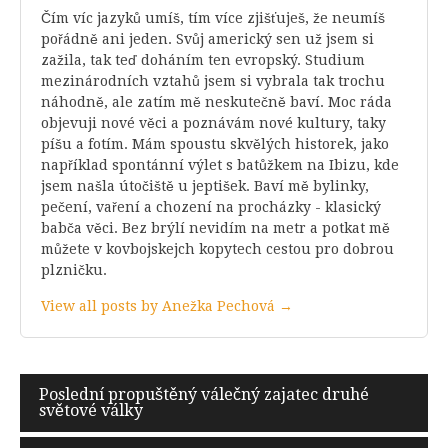
Čím víc jazyků umíš, tím více zjišťuješ, že neumíš
pořádně ani jeden. Svůj americký sen už jsem si
zažila, tak teď doháním ten evropský. Studium
mezinárodních vztahů jsem si vybrala tak trochu
náhodně, ale zatím mě neskutečně baví. Moc ráda
objevuji nové věci a poznávám nové kultury, taky
píšu a fotím. Mám spoustu skvělých historek, jako
například spontánní výlet s batůžkem na Ibizu, kde
jsem našla útočiště u jeptišek. Baví mě bylinky,
pečení, vaření a chození na procházky - klasický
babča věci. Bez brýlí nevidím na metr a potkat mě
můžete v kovbojskejch kopytech cestou pro dobrou
plzničku.
View all posts by Anežka Pechová →
Navigace
Poslední propuštěný válečný zajatec druhé
světové války
pro