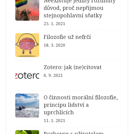
Neexistuje jediný rozumný
důvod, proč nepřijmou
stejnopohlavní sňatky
25. 1. 2021
Filozofie už nefrčí
18. 3. 2020
Zotero: jak (ne)citovat
6. 9. 2021
O činnosti morální filozofie,
principu lidství a
uprchlících
11. 1. 2021
Rozhovor s uživatelem