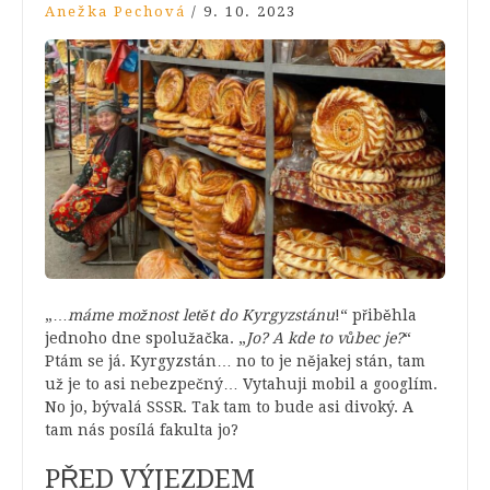
Anežka Pechová
/
9. 10. 2023
„…
máme možnost letět do Kyrgyzstánu
!“ přiběhla
jednoho dne spolužačka. „
Jo? A kde to vůbec je?
“
Ptám se já. Kyrgyzstán… no to je nějakej stán, tam
už je to asi nebezpečný… Vytahuji mobil a googlím.
No jo, bývalá SSSR. Tak tam to bude asi divoký. A
tam nás posílá fakulta jo?
PŘED VÝJEZDEM