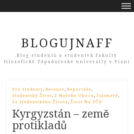
BLOGUJNAFF
Blog studentů a studentek Fakulty
filozofické Západočeské univerzity v Plzni
,
,
,
Pro Studenty
Recenze
Reportáže
,
,
,
Studentský Život
Z Našeho Oboru
Zajímavé
,
Ze Studentského Života
Život Na ZČU
Kyrgyzstán – země
protikladů