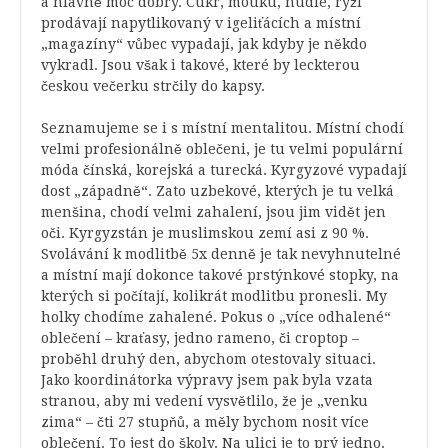
a hlavně moc dobrý. Cukr, mouku, nudle, rýži
prodávají napytlikovaný v igeliťácích a místní
„magazíny“ vůbec vypadají, jak kdyby je někdo
vykradl. Jsou však i takové, které by leckterou
českou večerku strčily do kapsy.
Seznamujeme se i s místní mentalitou. Místní chodí
velmi profesionálně oblečeni, je tu velmi populární
móda čínská, korejská a turecká. Kyrgyzové vypadají
dost „západně“. Zato uzbekové, kterých je tu velká
menšina, chodí velmi zahalení, jsou jim vidět jen
oči. Kyrgyzstán je muslimskou zemí asi z 90 %.
Svolávání k modlitbě 5x denně je tak nevyhnutelné
a místní mají dokonce takové prstýnkové stopky, na
kterých si počítají, kolikrát modlitbu pronesli. My
holky chodíme zahalené. Pokus o „více odhalené“
oblečení – kraťasy, jedno rameno, či croptop –
proběhl druhý den, abychom otestovaly situaci.
Jako koordinátorka výpravy jsem pak byla vzata
stranou, aby mi vedení vysvětlilo, že je „venku
zima“ – čti 27 stupňů, a měly bychom nosit více
oblečení. To jest do školy. Na ulici je to prý jedno.