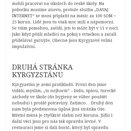
mohli pracovat na úkolech do české školy. Na
pobočku musíme znovu, protože služba „DAVAJ
INTERNET“ se musí připlatit na měsíc za 100 SOM =
25 korun. Lidé jsou tu však moc milí a nápomocní.
Se vším pomohou, zařídí, jen to může být v 11 v noci.
Jako když přišli mladíci na pokoj s vrtačkou a začali
přidělávat garnýže. Obecně jsou Kyrgyzové velmi
impulzivní.
DRUHÁ STRÁNKA
KYRGYZSTÁNU
Kyrgyzstán je zemí protikladů. První den jsme
viděli, myslím, „to nejhorší“ – bídu, špínu, turecké
záchody ve škole (do hygieny se vůbec pouštět
nebudu) i prošlé potraviny. Zatímco… Druhý den
nám byla představena úplně jiná stránka Oše.
Místní měna je čtyřikrát slabší než koruna. Jídlo i
další věci jsou pro nás tak opravdu levné. V
restauraci jsme si dali boršč, který byl opravdu