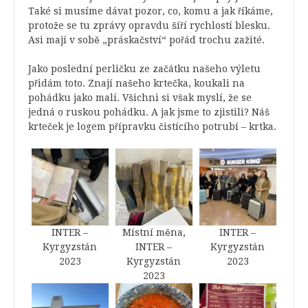
Také si musíme dávat pozor, co, komu a jak říkáme,
protože se tu zprávy opravdu šíří rychlostí blesku.
Asi mají v sobě „práskačství“ pořád trochu zažité.
Jako poslední perličku ze začátku našeho výletu
přidám toto. Znají našeho krtečka, koukali na
pohádku jako malí. Všichni si však myslí, že se
jedná o ruskou pohádku. A jak jsme to zjistili? Náš
krteček je logem přípravku čistícího potrubí – krtka.
INTER –
Místní měna,
INTER –
Kyrgyzstán
INTER –
Kyrgyzstán
2023
Kyrgyzstán
2023
2023