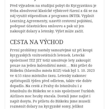
Před výjezdem na studijní pobyt do Kyrgyzstánu je
třeba absolvovat klasické výběrové řízení a dá se na
něj využít stipendium z programu INTER. Vyplnit
Learning Agreementy, uzavřít cestovní pojištění,
podepsat účastnickou smlouvu a pak už jen
nakoupit dolary a letenky. Výlet může začít.
CESTA NA VÝCHOD
První problémy nastaly samozřejmě už při koupi
kyrgyzských vnitrostátních letenek. Letecká
společnost TEZ JET totiž umožňuje lety zakoupit
pouze na jeden kalendářní měsíc… Náš přílet do
Biškeku (hlavního města KGZ) však byl 1. 10. 2023
ve 4:55 ráno místního času. Letenky nakonec
zpřístupnili týden před odletem, takže vše dobře
dopadlo. Na cestě z Prahy do Istanbulu i z
Istanbulu do Biškeku se o nás společnost Turkish
Airlines moc hezky starala. Dostali jsme najíst i
napít dosyta. Po příletu do Biškeku jsme museli
rozměnit dolary na kyrgyzské somy, jelikož