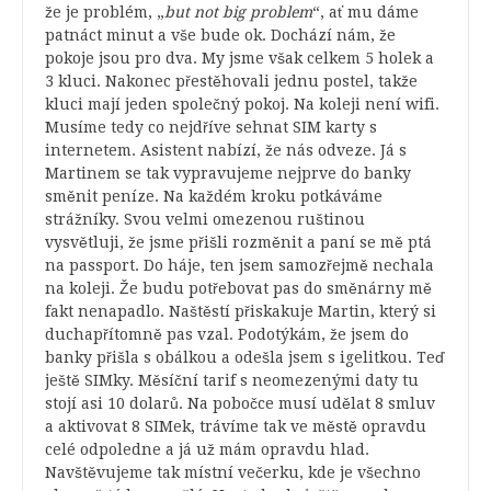
že je problém, „
but not big problem
“, ať mu dáme
patnáct minut a vše bude ok. Dochází nám, že
pokoje jsou pro dva. My jsme však celkem 5 holek a
3 kluci. Nakonec přestěhovali jednu postel, takže
kluci mají jeden společný pokoj. Na koleji není wifi.
Musíme tedy co nejdříve sehnat SIM karty s
internetem. Asistent nabízí, že nás odveze. Já s
Martinem se tak vypravujeme nejprve do banky
směnit peníze. Na každém kroku potkáváme
strážníky. Svou velmi omezenou ruštinou
vysvětluji, že jsme přišli rozměnit a paní se mě ptá
na passport. Do háje, ten jsem samozřejmě nechala
na koleji. Že budu potřebovat pas do směnárny mě
fakt nenapadlo. Naštěstí přiskakuje Martin, který si
duchapřítomně pas vzal. Podotýkám, že jsem do
banky přišla s obálkou a odešla jsem s igelitkou. Teď
ještě SIMky. Měsíční tarif s neomezenými daty tu
stojí asi 10 dolarů. Na pobočce musí udělat 8 smluv
a aktivovat 8 SIMek, trávíme tak ve městě opravdu
celé odpoledne a já už mám opravdu hlad.
Navštěvujeme tak místní večerku, kde je všechno