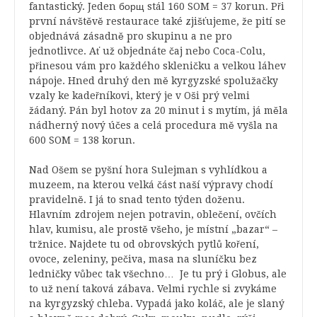
fantastický. Jeden борщ stál 160 SOM = 37 korun. Při
první návštěvě restaurace také zjišťujeme, že pití se
objednává zásadně pro skupinu a ne pro
jednotlivce. Ať už objednáte čaj nebo Coca-Colu,
přinesou vám pro každého skleničku a velkou láhev
nápoje. Hned druhý den mě kyrgyzské spolužačky
vzaly ke kadeřníkovi, který je v Oši prý velmi
žádaný. Pán byl hotov za 20 minut i s mytím, já měla
nádherný nový účes a celá procedura mě vyšla na
600 SOM = 138 korun.
Nad Ošem se pyšní hora Sulejman s vyhlídkou a
muzeem, na kterou velká část naší výpravy chodí
pravidelně. I já to snad tento týden doženu.
Hlavním zdrojem nejen potravin, oblečení, ovčích
hlav, kumisu, ale prostě všeho, je místní „bazar“ –
tržnice. Najdete tu od obrovských pytlů koření,
ovoce, zeleniny, pečiva, masa na sluníčku bez
ledničky vůbec tak všechno… Je tu prý i Globus, ale
to už není taková zábava. Velmi rychle si zvykáme
na kyrgyzský chleba. Vypadá jako koláč, ale je slaný