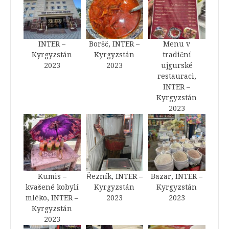
INTER –
Boršč, INTER –
Menu v
Kyrgyzstán
Kyrgyzstán
tradiční
2023
2023
ujgurské
restauraci,
INTER –
Kyrgyzstán
2023
Kumis –
Řezník, INTER –
Bazar, INTER –
kvašené kobylí
Kyrgyzstán
Kyrgyzstán
mléko, INTER –
2023
2023
Kyrgyzstán
2023