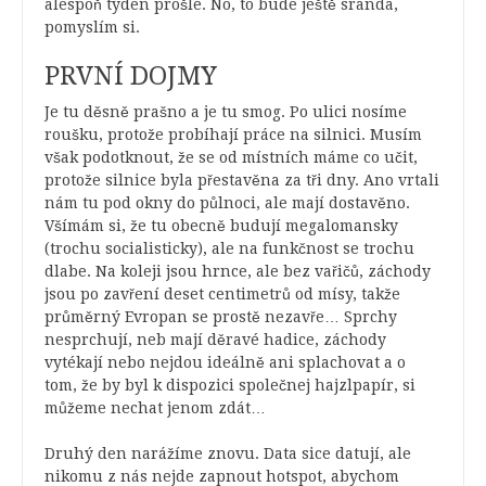
alespoň týden prošlé. No, to bude ještě sranda,
pomyslím si.
PRVNÍ DOJMY
Je tu děsně prašno a je tu smog. Po ulici nosíme
roušku, protože probíhají práce na silnici. Musím
však podotknout, že se od místních máme co učit,
protože silnice byla přestavěna za tři dny. Ano vrtali
nám tu pod okny do půlnoci, ale mají dostavěno.
Všímám si, že tu obecně budují megalomansky
(trochu socialisticky), ale na funkčnost se trochu
dlabe. Na koleji jsou hrnce, ale bez vařičů, záchody
jsou po zavření deset centimetrů od mísy, takže
průměrný Evropan se prostě nezavře… Sprchy
nesprchují, neb mají děravé hadice, záchody
vytékají nebo nejdou ideálně ani splachovat a o
tom, že by byl k dispozici společnej hajzlpapír, si
můžeme nechat jenom zdát…
Druhý den narážíme znovu. Data sice datují, ale
nikomu z nás nejde zapnout hotspot, abychom