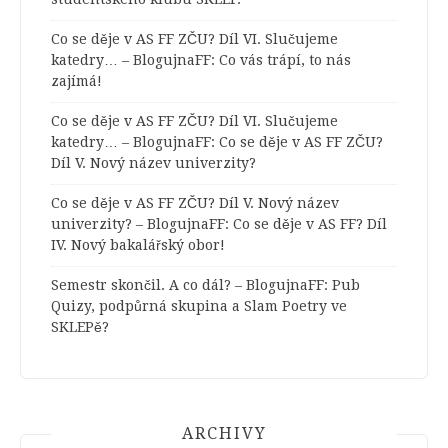
Co se děje v AS FF ZČU? Díl VI. Slučujeme
katedry… – BlogujnaFF
:
Co vás trápí, to nás
zajímá!
Co se děje v AS FF ZČU? Díl VI. Slučujeme
katedry… – BlogujnaFF
:
Co se děje v AS FF ZČU?
Díl V. Nový název univerzity?
Co se děje v AS FF ZČU? Díl V. Nový název
univerzity? – BlogujnaFF
:
Co se děje v AS FF? Díl
IV. Nový bakalářský obor!
Semestr skončil. A co dál? – BlogujnaFF
:
Pub
Quizy, podpůrná skupina a Slam Poetry ve
SKLEPě?
ARCHIVY