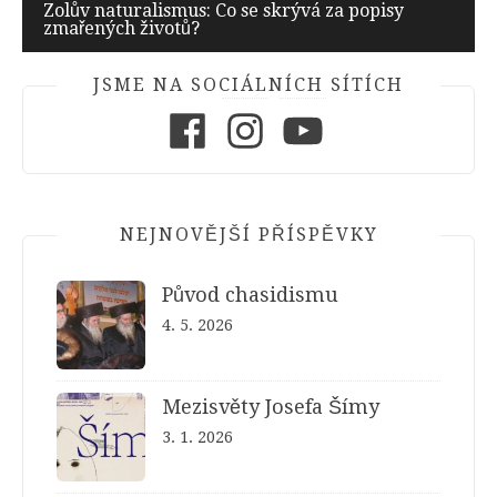
příspěvek
Zolův naturalismus: Co se skrývá za popisy
zmařených životů?
JSME NA SOCIÁLNÍCH SÍTÍCH
Facebook
Instagram
Youtube
NEJNOVĚJŠÍ PŘÍSPĚVKY
Původ chasidismu
4. 5. 2026
Mezisvěty Josefa Šímy
3. 1. 2026