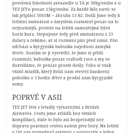
povolená hmotnost zavazadle u TA je 30kg/osoba a u
TEZ JETu pouze 15kg/osoba. Za každé kilo navíc se
tak připlácí 50SOM = zhruba 13 Kč. Došli jsme tedy k
letištní směnárně s úmyslem rozměnit pouze na to
nejnutnější, protože na letišti samozřejmě bývá
horší kurz. Stepujeme tedy před směnárnou s 25
dolary a čekáme, až si rozmění pán před námi. Pán
odchází a kyrgyzská babuška najednou zamyká
dveře. Snažím se jí vysvětlit, že jsme si přišli
rozměnit, babuška pouze rozhodí ruce a my se
dozvídáme, že peníze prostě došly. Toho si však
všiml mladík, který kvůli nám otevřel bankovní
pobočku o 5 hodin dříve a prodal nám kyrgyzské
somy.
POPRVÉ V ASII
TEZ JET létá s letadly vyřazenými z British
Airwaves. Cestu jsme zvládli bez větších
komplikací, stále to bylo asi bezpečnější než
doprava pozemní cestou autem přes hory. Na letišti
v Oši nás vyzvednul asistent z univerzity a jeden